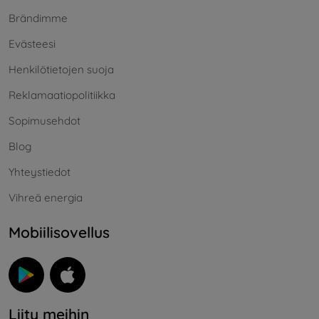
Brändimme
Evästeesi
Henkilötietojen suoja
Reklamaatiopolitiikka
Sopimusehdot
Blog
Yhteystiedot
Vihreä energia
Mobiilisovellus
Liity meihin