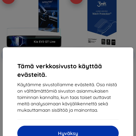
Alennus
Alennus
-10%
-10%
EXTRA10
EXTRA10
kupongilla
kupongilla
Tämä verkkosivusto käyttää
3mk TechWrap Matte Center
3mk Watch Protection ARC
Display Protective film for Kia
Protective film for Garett
evästeitä.
EV3 GT Line 2024-
Signature Flow
51,89 €
12,90 €
Käytämme sivustollamme evästeitä. Osa niistä
46,71 €
11,61 €
on välttämättömiä sivuston asianmukaisen
Varastossa > 5 kpl
Varastossa > 5 kpl
toiminnan kannalta, kun taas toiset auttavat
meitä analysoimaan kävijäliikennettä sekä
mukauttamaan sisältöä ja mainontaa.
Hyväksy