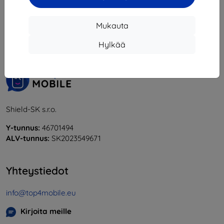
1
-
6
yhteensä
6
.
Mukauta
«
1
»
Hylkää
Shield-SK s.r.o.
Y-tunnus:
46701494
ALV-tunnus:
SK2023549671
Yhteystiedot
info@top4mobile.eu
Kirjoita meille