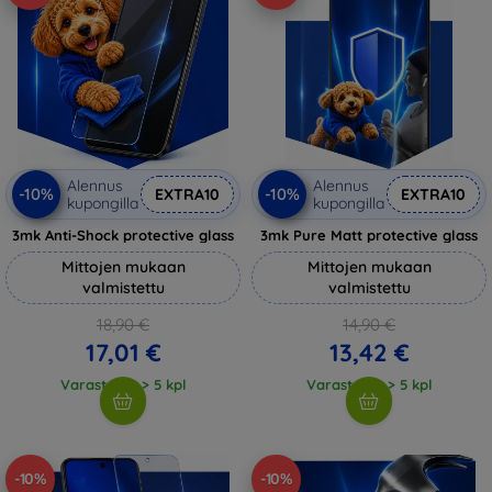
Alennus
Alennus
-10%
-10%
EXTRA10
EXTRA10
kupongilla
kupongilla
3mk Anti-Shock protective glass
3mk Pure Matt protective glass
Mittojen mukaan
Mittojen mukaan
valmistettu
valmistettu
18,90 €
14,90 €
17,01 €
13,42 €
Varastossa > 5 kpl
Varastossa > 5 kpl
-10%
-10%