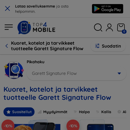
×
Lataa sovelluksemme
ja osta
helpommin.
0
Kuoret, kotelot ja tarvikkeet
Suodatin
tuotteelle Garett Signature Flow
Pikahaku
Garett Signature Flow
Kuoret, kotelot ja tarvikkeet
tuotteelle Garett Signature Flow
Suositellut
Myydyimmät
Halpa
Kallis
Ale
-10%
-10%