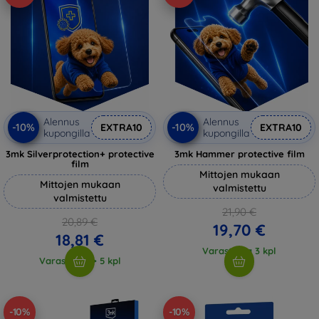
Alennus
Alennus
-10%
-10%
EXTRA10
EXTRA10
kupongilla
kupongilla
3mk Silverprotection+ protective
3mk Hammer protective film
film
Mittojen mukaan
Mittojen mukaan
valmistettu
valmistettu
21,90 €
20,89 €
19,70 €
18,81 €
Varastossa 3 kpl
Varastossa > 5 kpl
-10%
-10%