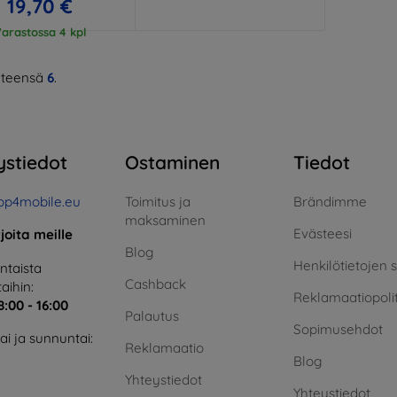
19,70 €
arastossa 4 kpl
teensä
6
.
ystiedot
Ostaminen
Tiedot
op4mobile.eu
Toimitus ja
Brändimme
maksaminen
Evästeesi
rjoita meille
Blog
Henkilötietojen 
taista
Cashback
aihin:
Reklamaatiopolit
8:00 - 16:00
Palautus
Sopimusehdot
i ja sunnuntai:
Reklamaatio
Blog
Yhteystiedot
Yhteystiedot