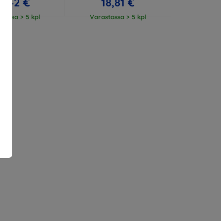
3,42 €
18,81 €
tossa > 5 kpl
Varastossa > 5 kpl