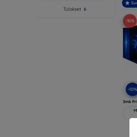
Suo
Tulokset
6
-10%
-10
3mk Pri
M