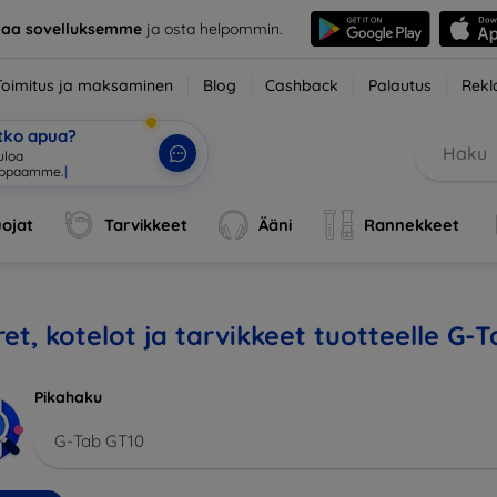
taa sovelluksemme
ja osta helpommin.
Toimitus ja maksaminen
Blog
Cashback
Palautus
Rekl
etko apua?
tuloa verkko
|
ojat
Tarvikkeet
Ääni
Rannekkeet
et, kotelot ja tarvikkeet tuotteelle G-
Pikahaku
G-Tab GT10