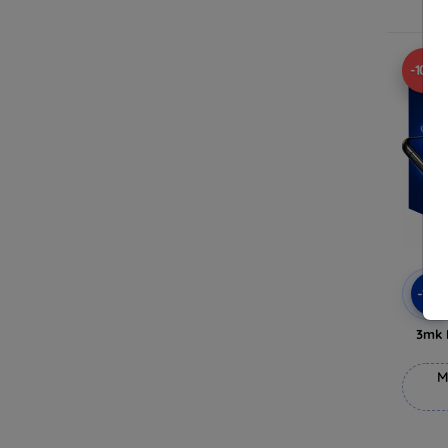
V
-10%
-10
3mk 
M