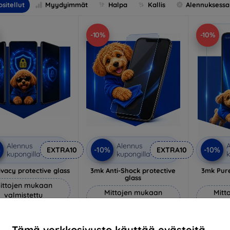
sitellut
Myydyimmät
Halpa
Kallis
Alennuksessa
-10%
-10%
Alennus
Alennus
A
%
-10%
-10%
EXTRA10
EXTRA10
kupongilla
kupongilla
k
vacy protective glass
3mk Anti-Shock protective
3mk Pure
glass
ittojen mukaan
Mittojen mukaan
Mitt
valmistettu
valmistettu
v
22,90 €
18,90 €
20,61 €
Tämä verkkosivusto käyttää evästeitä.