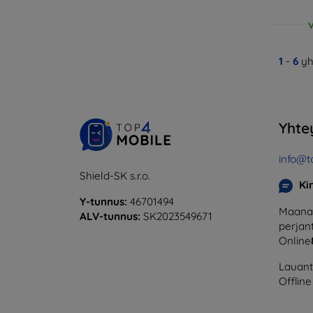
V
1
-
6
yh
Yhte
info@t
Shield-SK s.r.o.
Ki
Y-tunnus:
46701494
Maanan
ALV-tunnus:
SK2023549671
perjant
Online
Lauanta
Offline