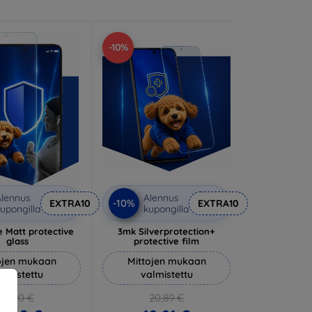
-10%
lennus
Alennus
-10%
EXTRA10
EXTRA10
upongilla
kupongilla
 Matt protective
3mk Silverprotection+
glass
protective film
ojen mukaan
Mittojen mukaan
almistettu
valmistettu
14,90 €
20,89 €