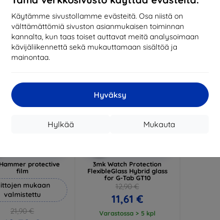
17,01 €
1
arastossa 3 kpl
Käytämme sivustollamme evästeitä. Osa niistä on
Varastossa > 5 kpl
Varas
välttämättömiä sivuston asianmukaisen toiminnan
-10%
kannalta, kun taas toiset auttavat meitä analysoimaan
kävijäliikennettä sekä mukauttamaan sisältöä ja
mainontaa.
Hyväksy
Hylkää
Mukauta
Alennus
Alennus
%
-10%
EXTRA10
EXTRA10
kupongilla
kupongilla
Hammer protective
3mk Watch Protection
film
FlexibleGlass Hybrid glass
for G-Tab GT10
ittojen mukaan
12,90 €
valmistettu
11,61 €
21,90 €
Varastossa > 5 kpl