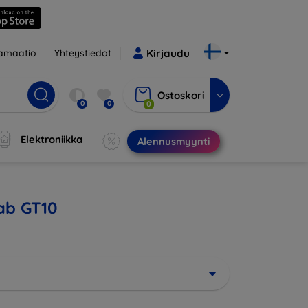
amaatio
Yhteystiedot
Kirjaudu
Ostoskori
0
0
0
Elektroniikka
Alennusmyynti
Tab GT10