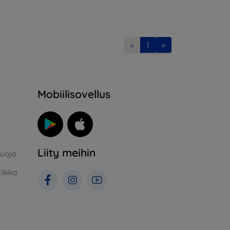
«
1
»
Mobiilisovellus
Liity meihin
suoja
iikka