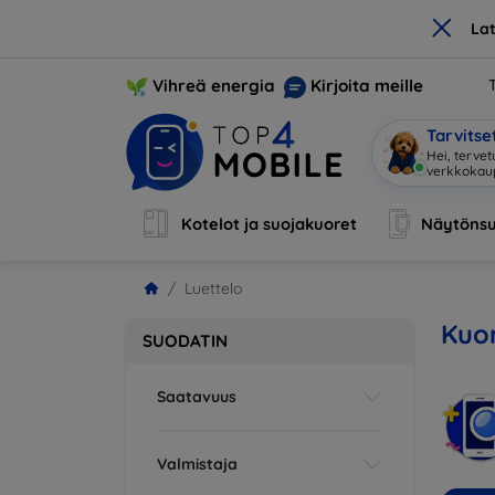
×
La
Vihreä energia
Kirjoita meille
Tarvits
Hei, terve
Kotelot ja suojakuoret
Näytönsu
Luettelo
Kuor
SUODATIN
Saatavuus
Valmistaja