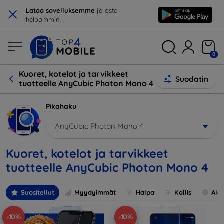
×
Lataa sovelluksemme
ja osta
helpommin.
0
Kuoret, kotelot ja tarvikkeet
Suodatin
tuotteelle AnyCubic Photon Mono 4
Pikahaku
AnyCubic Photon Mono 4
Kuoret, kotelot ja tarvikkeet
tuotteelle AnyCubic Photon Mono 4
Suositellut
Myydyimmät
Halpa
Kallis
Ale
-10%
-10%