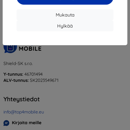
1
-
6
yhteensä
6
.
Mukauta
«
1
»
Hylkää
Shield-SK s.r.o.
Y-tunnus:
46701494
ALV-tunnus:
SK2023549671
Yhteystiedot
info@top4mobile.eu
Kirjoita meille