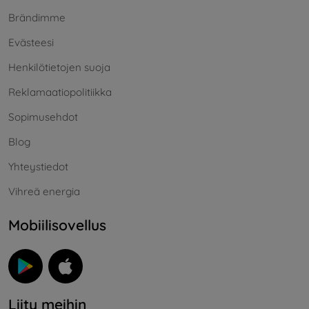
Brändimme
Evästeesi
Henkilötietojen suoja
Reklamaatiopolitiikka
Sopimusehdot
Blog
Yhteystiedot
Vihreä energia
Mobiilisovellus
Liity meihin