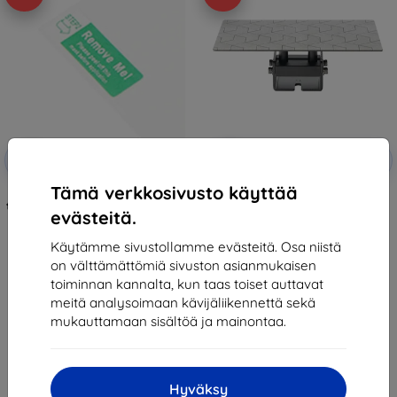
Alennus
Alennus
-5%
-5%
EXTRA3D
EXTRA3D
kupongilla
kupongilla
Tämä verkkosivusto käyttää
Anycubic Screen Protector for
Anycubic Build Plate for the
the Photon Mono 4 Ultra/Mono 4
Photon Mono 4
evästeitä.
21,90 €
51,89 €
20,81 €
49,30 €
Käytämme sivustollamme evästeitä. Osa niistä
on välttämättömiä sivuston asianmukaisen
Varastossa > 5 kpl
Varastossa > 5 kpl
toiminnan kannalta, kun taas toiset auttavat
meitä analysoimaan kävijäliikennettä sekä
mukauttamaan sisältöä ja mainontaa.
Hyväksy