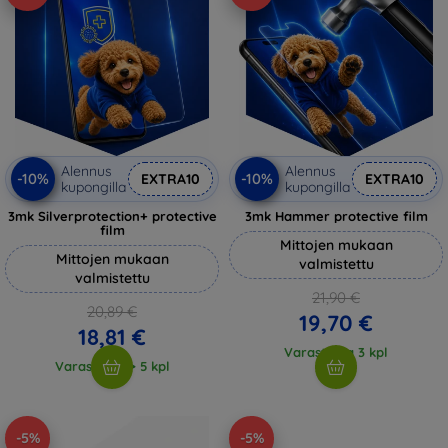
Alennus
Alennus
-10%
-10%
EXTRA10
EXTRA10
kupongilla
kupongilla
3mk Silverprotection+ protective
3mk Hammer protective film
film
Mittojen mukaan
Mittojen mukaan
valmistettu
valmistettu
21,90 €
20,89 €
19,70 €
18,81 €
Varastossa 3 kpl
Varastossa > 5 kpl
-5%
-5%