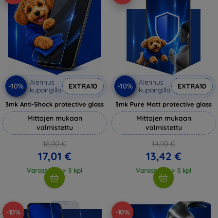
Alennus
Alennus
-10%
-10%
EXTRA10
EXTRA10
kupongilla
kupongilla
3mk Anti-Shock protective glass
3mk Pure Matt protective glass
Mittojen mukaan
Mittojen mukaan
valmistettu
valmistettu
18,90 €
14,90 €
17,01 €
13,42 €
Varastossa > 5 kpl
Varastossa > 5 kpl
-10%
-10%