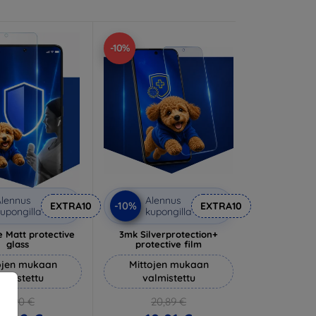
-10%
lennus
Alennus
-10%
EXTRA10
EXTRA10
upongilla
kupongilla
 Matt protective
3mk Silverprotection+
glass
protective film
ojen mukaan
Mittojen mukaan
almistettu
valmistettu
14,90 €
20,89 €