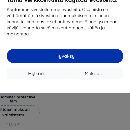
17,01 €
1
arastossa 3 kpl
Käytämme sivustollamme evästeitä. Osa niistä on
Varastossa > 5 kpl
Varas
välttämättömiä sivuston asianmukaisen toiminnan
kannalta, kun taas toiset auttavat meitä analysoimaan
kävijäliikennettä sekä mukauttamaan sisältöä ja
mainontaa.
Hyväksy
Hylkää
Mukauta
Alennus
%
EXTRA10
kupongilla
Hammer protective
film
ittojen mukaan
valmistettu
21,90 €