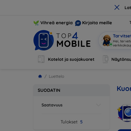
×
La
Vihreä energia
Kirjoita meille
Tarvits
Hei, tervet
verkkoka
Kotelot ja suojakuoret
Näytönsu
Luettelo
Kuor
SUODATIN
Saatavuus
Tulokset
5