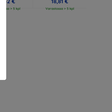
3,42 €
18,81 €
tossa > 5 kpl
Varastossa > 5 kpl