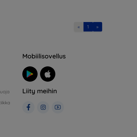
«
1
»
Mobiilisovellus
Liity meihin
suoja
iikka