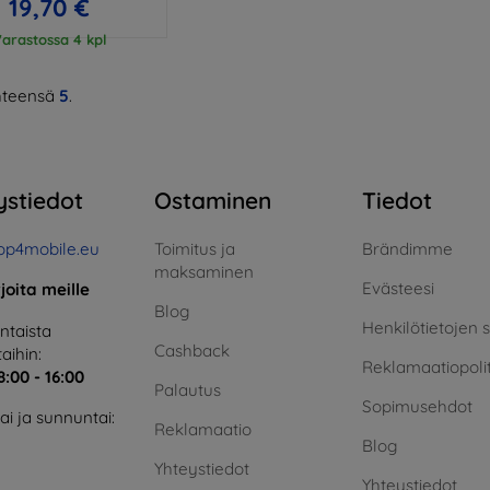
19,70 €
arastossa 4 kpl
teensä
5
.
ystiedot
Ostaminen
Tiedot
op4mobile.eu
Toimitus ja
Brändimme
maksaminen
Evästeesi
rjoita meille
Blog
Henkilötietojen 
taista
Cashback
aihin:
Reklamaatiopolit
8:00 - 16:00
Palautus
Sopimusehdot
i ja sunnuntai:
Reklamaatio
Blog
Yhteystiedot
Yhteystiedot