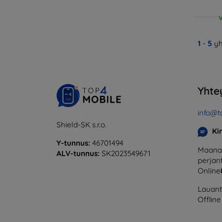
V
1
-
5
yh
Yhte
info@t
Shield-SK s.r.o.
Ki
Y-tunnus:
46701494
Maanan
ALV-tunnus:
SK2023549671
perjant
Online
Lauanta
Offline