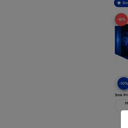
Suo
-10%
-10
3mk Pri
M