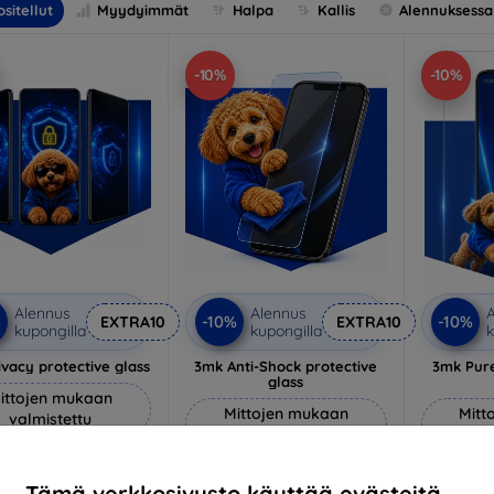
sitellut
Myydyimmät
Halpa
Kallis
Alennuksessa
-10%
-10%
Alennus
Alennus
A
%
-10%
-10%
EXTRA10
EXTRA10
kupongilla
kupongilla
k
vacy protective glass
3mk Anti-Shock protective
3mk Pure
glass
ittojen mukaan
Mittojen mukaan
Mitt
valmistettu
valmistettu
v
22,90 €
18,90 €
20,61 €
Tämä verkkosivusto käyttää evästeitä.