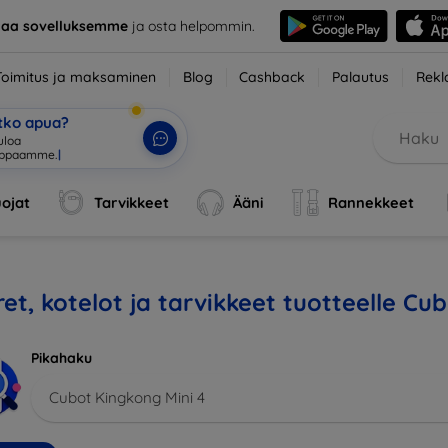
taa sovelluksemme
ja osta helpommin.
Toimitus ja maksaminen
Blog
Cashback
Palautus
Rekl
etko apua?
uloa
uppaamme.
|
ojat
Tarvikkeet
Ääni
Rannekkeet
et, kotelot ja tarvikkeet tuotteelle Cu
Pikahaku
Cubot Kingkong Mini 4