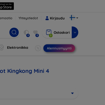
amaatio
Yhteystiedot
Kirjaudu
Ostoskori
0
0
0
Elektroniikka
Alennusmyynti
bot Kingkong Mini 4