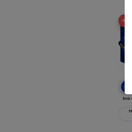
V
-10%
-10
3mk 
M