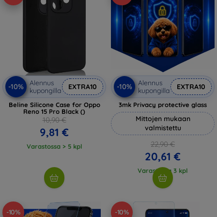
Alennus
Alennus
-10%
-10%
EXTRA10
EXTRA10
kupongilla
kupongilla
Beline Silicone Case for Oppo
3mk Privacy protective glass
Reno 15 Pro Black ()
Mittojen mukaan
10,90 €
valmistettu
9,81 €
22,90 €
Varastossa > 5 kpl
20,61 €
Varastossa 3 kpl
-10%
-10%