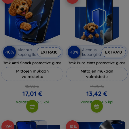
Alennus
Alennus
-10%
-10%
EXTRA10
EXTRA10
kupongilla
kupongilla
3mk Anti-Shock protective glass
3mk Pure Matt protective glass
Mittojen mukaan
Mittojen mukaan
valmistettu
valmistettu
18,90 €
14,90 €
17,01 €
13,42 €
Varastossa > 5 kpl
Varastossa > 5 kpl
-10%
-10%