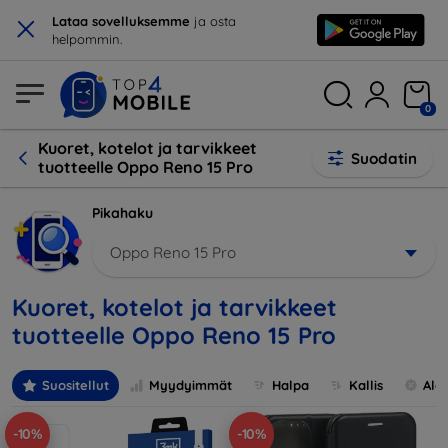
×
Lataa sovelluksemme
ja osta
helpommin.
0
Kuoret, kotelot ja tarvikkeet
Suodatin
tuotteelle Oppo Reno 15 Pro
Pikahaku
Oppo Reno 15 Pro
Kuoret, kotelot ja tarvikkeet
tuotteelle Oppo Reno 15 Pro
Suositellut
Myydyimmät
Halpa
Kallis
Ale
-10%
-10%