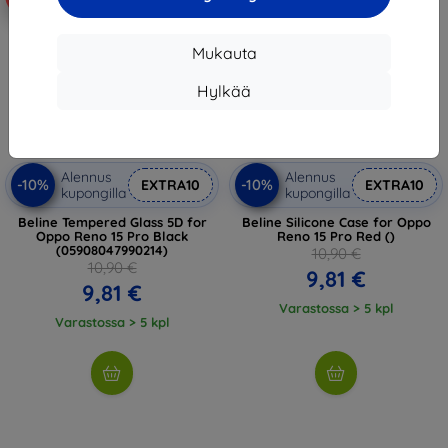
Mukauta
Hylkää
Alennus
Alennus
-10%
-10%
EXTRA10
EXTRA10
kupongilla
kupongilla
Beline Tempered Glass 5D for
Beline Silicone Case for Oppo
Oppo Reno 15 Pro Black
Reno 15 Pro Red ()
(05908047990214)
10,90 €
10,90 €
9,81 €
9,81 €
Varastossa > 5 kpl
Varastossa > 5 kpl