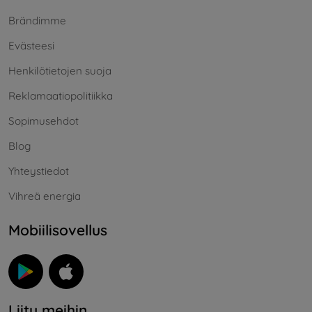
Brändimme
Evästeesi
Henkilötietojen suoja
Reklamaatiopolitiikka
Sopimusehdot
Blog
Yhteystiedot
Vihreä energia
Mobiilisovellus
Liity meihin