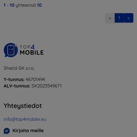
1
-
10
yhteensä
10
.
«
1
»
Shield-SK s.r.o.
Y-tunnus:
46701494
ALV-tunnus:
SK2023549671
Yhteystiedot
info@top4mobile.eu
Kirjoita meille