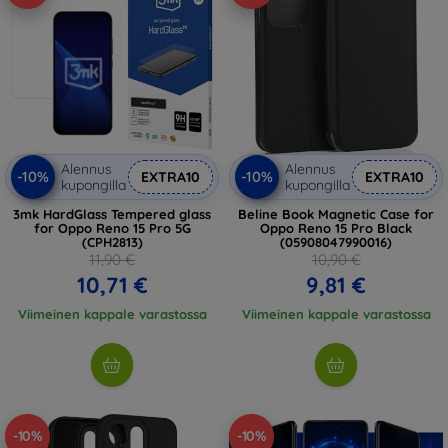
Alennus
Alennus
-10%
-10%
EXTRA10
EXTRA10
kupongilla
kupongilla
3mk HardGlass Tempered glass
Beline Book Magnetic Case for
for Oppo Reno 15 Pro 5G
Oppo Reno 15 Pro Black
(CPH2813)
(05908047990016)
11,90 €
10,90 €
10,71 €
9,81 €
Viimeinen kappale varastossa
Viimeinen kappale varastossa
-10%
-10%