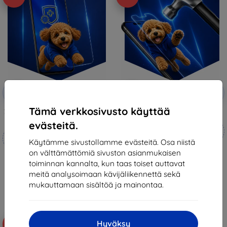
Alennus
Alennus
-10%
-10%
EXTRA10
EXTRA10
kupongilla
kupongilla
Tämä verkkosivusto käyttää
3mk Silverprotection+ protective
3mk Hammer protective film
film
evästeitä.
Mittojen mukaan
Mittojen mukaan
valmistettu
Käytämme sivustollamme evästeitä. Osa niistä
valmistettu
on välttämättömiä sivuston asianmukaisen
21,90 €
20,89 €
toiminnan kannalta, kun taas toiset auttavat
19,70 €
18,81 €
meitä analysoimaan kävijäliikennettä sekä
Varastossa 4 kpl
mukauttamaan sisältöä ja mainontaa.
Varastossa > 5 kpl
Uutuus
Hyväksy
-10%
-10%