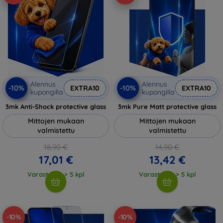
Alennus
Alennus
-10%
-10%
EXTRA10
EXTRA10
kupongilla
kupongilla
3mk Anti-Shock protective glass
3mk Pure Matt protective glass
Mittojen mukaan
Mittojen mukaan
valmistettu
valmistettu
18,90 €
14,90 €
17,01 €
13,42 €
Varastossa > 5 kpl
Varastossa > 5 kpl
-10%
-10%