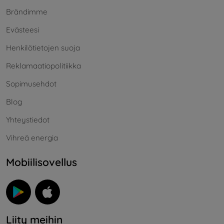
Brändimme
Evästeesi
Henkilötietojen suoja
Reklamaatiopolitiikka
Sopimusehdot
Blog
Yhteystiedot
Vihreä energia
Mobiilisovellus
Liity meihin