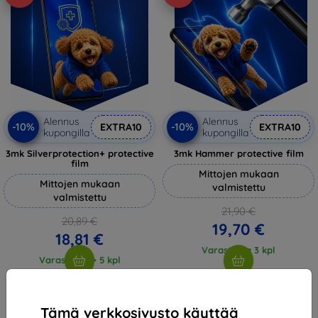
Alennus
Alennus
-10%
-10%
EXTRA10
EXTRA10
kupongilla
kupongilla
3mk Silverprotection+ protective
3mk Hammer protective film
film
Mittojen mukaan
Mittojen mukaan
valmistettu
valmistettu
21,90 €
20,89 €
19,70 €
18,81 €
Varastossa 3 kpl
Varastossa > 5 kpl
Tämä verkkosivusto käyttää