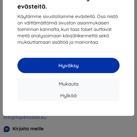
1
-
4
yhteensä
4
.
evästeitä.
«
1
»
Käytämme sivustollamme evästeitä. Osa niistä
on välttämättömiä sivuston asianmukaisen
toiminnan kannalta, kun taas toiset auttavat
meitä analysoimaan kävijäliikennettä sekä
mukauttamaan sisältöä ja mainontaa.
Hyväksy
Shield-SK s.r.o.
Y-tunnus:
46701494
Mukauta
ALV-tunnus:
SK2023549671
Hylkää
Yhteystiedot
info@top4mobile.eu
Kirjoita meille