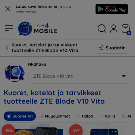
×
Lataa sovelluksemme
ja osta
helpommin.
0
Kuoret, kotelot ja tarvikkeet
Suodatin
tuotteelle ZTE Blade V10 Vita
Pikahaku
ZTE Blade V10 Vita
Kuoret, kotelot ja tarvikkeet
tuotteelle ZTE Blade V10 Vita
Suositellut
Myydyimmät
Halpa
Kallis
Ale
-10%
-10%