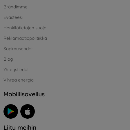
Brändimme
Evästeesi
Henkilötietojen suoja
Reklamaatiopolitiikka
Sopimusehdot
Blog
Yhteystiedot
Vihreä energia
Mobiilisovellus
Liity meihin