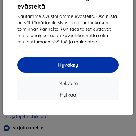
1
-
4
yhteensä
4
.
evästeitä.
«
1
»
Käytämme sivustollamme evästeitä. Osa niistä
on välttämättömiä sivuston asianmukaisen
toiminnan kannalta, kun taas toiset auttavat
meitä analysoimaan kävijäliikennettä sekä
mukauttamaan sisältöä ja mainontaa.
Hyväksy
Shield-SK s.r.o.
Y-tunnus:
46701494
Mukauta
ALV-tunnus:
SK2023549671
Hylkää
Yhteystiedot
info@top4mobile.eu
Kirjoita meille