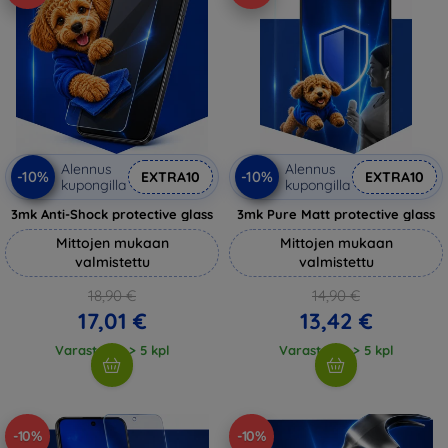
Alennus
Alennus
-10%
-10%
EXTRA10
EXTRA10
kupongilla
kupongilla
3mk Anti-Shock protective glass
3mk Pure Matt protective glass
Mittojen mukaan
Mittojen mukaan
valmistettu
valmistettu
18,90 €
14,90 €
17,01 €
13,42 €
Varastossa > 5 kpl
Varastossa > 5 kpl
-10%
-10%