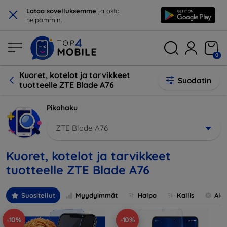
×
Lataa sovelluksemme
ja osta
helpommin.
0
Kuoret, kotelot ja tarvikkeet
Suodatin
tuotteelle ZTE Blade A76
Pikahaku
ZTE Blade A76
Kuoret, kotelot ja tarvikkeet
tuotteelle ZTE Blade A76
Suositellut
Myydyimmät
Halpa
Kallis
Ale
-10%
-10%