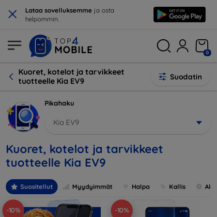
×
Lataa sovelluksemme
ja osta
helpommin.
0
Kuoret, kotelot ja tarvikkeet
Suodatin
tuotteelle Kia EV9
Pikahaku
Kia EV9
Kuoret, kotelot ja tarvikkeet
tuotteelle Kia EV9
Suositellut
Myydyimmät
Halpa
Kallis
Ale
-10%
-10%