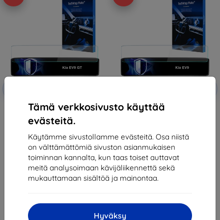
Alennus
Alennus
-10%
-10%
EXTRA10
EXTRA10
kupongilla
kupongilla
Tämä verkkosivusto käyttää
3mk TechWrap Matte Center
3mk TechWrap Matte Center
Display Protective film for Kia
Display Protective film for Kia
evästeitä.
EV9 GT 2024-
EV9 2023-
51,89 €
51,89 €
Käytämme sivustollamme evästeitä. Osa niistä
46,71 €
46,71 €
on välttämättömiä sivuston asianmukaisen
Varastossa > 5 kpl
Varastossa > 5 kpl
toiminnan kannalta, kun taas toiset auttavat
meitä analysoimaan kävijäliikennettä sekä
mukauttamaan sisältöä ja mainontaa.
Hyväksy