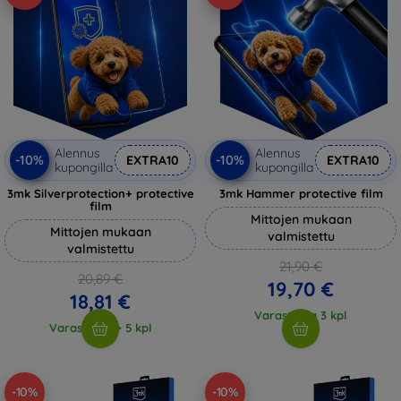
Alennus
Alennus
-10%
-10%
EXTRA10
EXTRA10
kupongilla
kupongilla
3mk Silverprotection+ protective
3mk Hammer protective film
film
Mittojen mukaan
Mittojen mukaan
valmistettu
valmistettu
21,90 €
20,89 €
19,70 €
18,81 €
Varastossa 3 kpl
Varastossa > 5 kpl
-10%
-10%