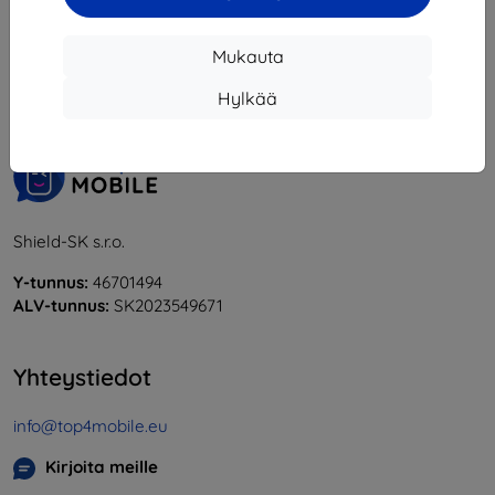
1
-
6
yhteensä
6
.
Mukauta
«
1
»
Hylkää
Shield-SK s.r.o.
Y-tunnus:
46701494
ALV-tunnus:
SK2023549671
Yhteystiedot
info@top4mobile.eu
Kirjoita meille