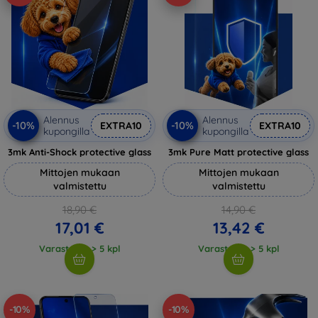
Alennus
Alennus
-10%
-10%
EXTRA10
EXTRA10
kupongilla
kupongilla
3mk Anti-Shock protective glass
3mk Pure Matt protective glass
Mittojen mukaan
Mittojen mukaan
valmistettu
valmistettu
18,90 €
14,90 €
17,01 €
13,42 €
Varastossa > 5 kpl
Varastossa > 5 kpl
-10%
-10%