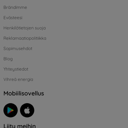
Brändimme
Evästeesi
Henkilötietojen suoja
Reklamaatiopolitiikka
Sopimusehdot
Blog
Yhteystiedot
Vihreä energia
Mobiilisovellus
Liity meihin