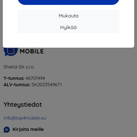
1
-
5
yhteensä
5
.
Mukauta
«
1
»
Hylkää
Shield-SK s.r.o.
Y-tunnus:
46701494
ALV-tunnus:
SK2023549671
Yhteystiedot
info@top4mobile.eu
Kirjoita meille