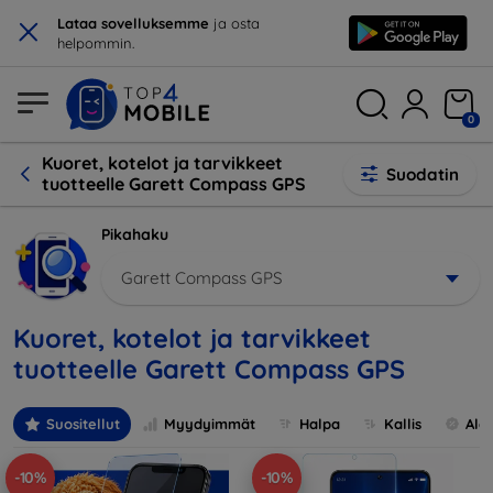
×
Lataa sovelluksemme
ja osta
helpommin.
0
Kuoret, kotelot ja tarvikkeet
Suodatin
tuotteelle Garett Compass GPS
Pikahaku
Garett Compass GPS
Kuoret, kotelot ja tarvikkeet
tuotteelle Garett Compass GPS
Suositellut
Myydyimmät
Halpa
Kallis
Ale
-10%
-10%