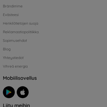
Brändimme
Evästeesi
Henkilötietojen suoja
Reklamaatiopolitiikka
Sopimusehdot
Blog
Yhteystiedot
Vihreä energia
Mobiilisovellus
Liity meihin