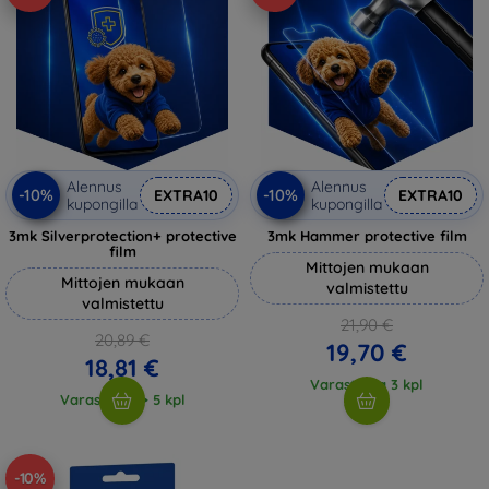
Alennus
Alennus
-10%
-10%
EXTRA10
EXTRA10
kupongilla
kupongilla
3mk Silverprotection+ protective
3mk Hammer protective film
film
Mittojen mukaan
Mittojen mukaan
valmistettu
valmistettu
21,90 €
20,89 €
19,70 €
18,81 €
Varastossa 3 kpl
Varastossa > 5 kpl
-10%