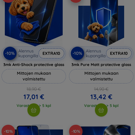
Alennus
Alennus
-10%
-10%
EXTRA10
EXTRA10
kupongilla
kupongilla
3mk Anti-Shock protective glass
3mk Pure Matt protective glass
Mittojen mukaan
Mittojen mukaan
valmistettu
valmistettu
18,90 €
14,90 €
17,01 €
13,42 €
Varastossa > 5 kpl
Varastossa > 5 kpl
-10%
-10%