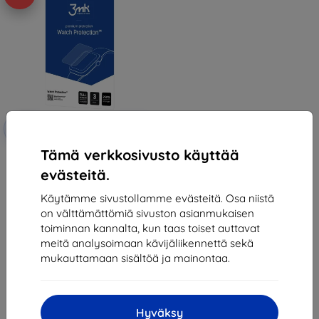
Alennus
-10%
EXTRA10
kupongilla
Tämä verkkosivusto käyttää
3mk Watch Protection
FlexibleGlass Hybrid glass for
evästeitä.
Garett Compass GPS
12,90 €
Käytämme sivustollamme evästeitä. Osa niistä
11,61 €
on välttämättömiä sivuston asianmukaisen
Varastossa 4 kpl
toiminnan kannalta, kun taas toiset auttavat
meitä analysoimaan kävijäliikennettä sekä
mukauttamaan sisältöä ja mainontaa.
Hyväksy