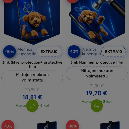
Alennus
Alennus
-10%
-10%
EXTRA10
EXTRA10
kupongilla
kupongilla
3mk Silverprotection+ protective
3mk Hammer protective film
film
Mittojen mukaan
Mittojen mukaan
valmistettu
valmistettu
21,90 €
20,89 €
19,70 €
18,81 €
Varastossa 3 kpl
Varastossa > 5 kpl
-10%
-10%