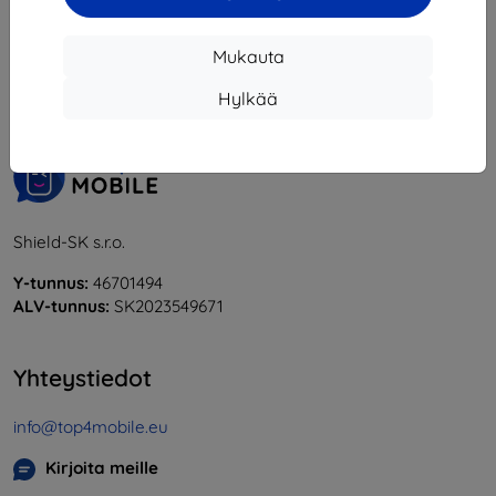
1
-
6
yhteensä
6
.
Mukauta
«
1
»
Hylkää
Shield-SK s.r.o.
Y-tunnus:
46701494
ALV-tunnus:
SK2023549671
Yhteystiedot
info@top4mobile.eu
Kirjoita meille