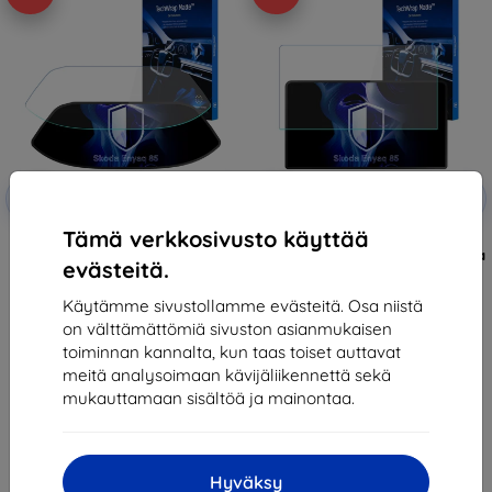
Alennus
Alennus
-10%
-10%
EXTRA10
EXTRA10
kupongilla
kupongilla
Tämä verkkosivusto käyttää
3mk TechWrap Matte Cluster
3mk TechWrap Matte Center
Protective film for Skoda Enyaq
Display Protective film for Skoda
evästeitä.
85
Enyaq 85
37,89 €
37,89 €
Käytämme sivustollamme evästeitä. Osa niistä
34,10 €
34,10 €
on välttämättömiä sivuston asianmukaisen
Varastossa > 5 kpl
Varastossa > 5 kpl
toiminnan kannalta, kun taas toiset auttavat
meitä analysoimaan kävijäliikennettä sekä
mukauttamaan sisältöä ja mainontaa.
Hyväksy