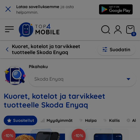
×
Lataa sovelluksemme
ja osta
helpommin.
0
Kuoret, kotelot ja tarvikkeet
Suodatin
tuotteelle Skoda Enyaq
Pikahaku
Skoda Enyaq
Kuoret, kotelot ja tarvikkeet
tuotteelle Skoda Enyaq
Suositellut
Myydyimmät
Halpa
Kallis
Ale
-10%
-10%