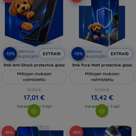
Alennus
Alennus
-10%
-10%
EXTRA10
EXTRA10
kupongilla
kupongilla
3mk Anti-Shock protective glass
3mk Pure Matt protective glass
Mittojen mukaan
Mittojen mukaan
valmistettu
valmistettu
18,90 €
14,90 €
17,01 €
13,42 €
Varastossa > 5 kpl
Varastossa > 5 kpl
-10%
-10%