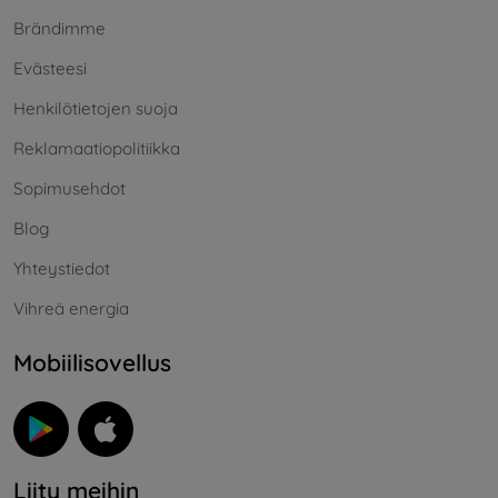
Brändimme
Evästeesi
Henkilötietojen suoja
Reklamaatiopolitiikka
Sopimusehdot
Blog
Yhteystiedot
Vihreä energia
Mobiilisovellus
Liity meihin