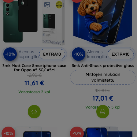
Alennus
Alennus
-10%
-10%
EXTRA10
EXTRA10
kupongilla
kupongilla
3mk Matt Case Smartphone case
3mk Anti-Shock protective glass
for Oppo A5 5G/ A5M
Mittojen mukaan
12,90 €
valmistettu
11,61 €
18,90 €
Varastossa 2 kpl
17,01 €
Varastossa > 5 kpl
-10%
-10%