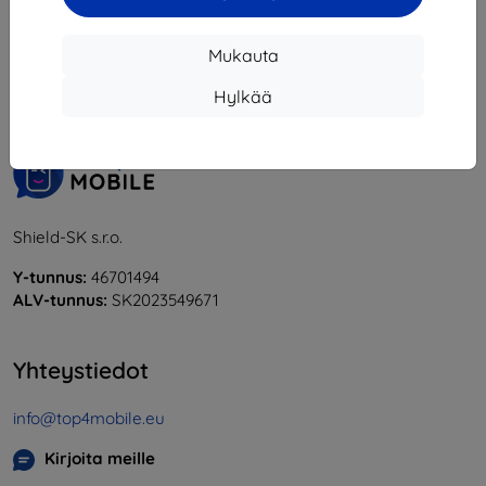
1
-
6
yhteensä
6
.
Mukauta
«
1
»
Hylkää
Shield-SK s.r.o.
Y-tunnus:
46701494
ALV-tunnus:
SK2023549671
Yhteystiedot
info@top4mobile.eu
Kirjoita meille