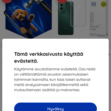
Alennus
Alennus
-10%
-10%
EXTRA10
EXTRA10
kupongilla
kupongilla
Tämä verkkosivusto käyttää
3mk Hammer protective film
3mk Clear Case Smartphone case
for Oppo A5 5G/ A5 4G/ A5M
evästeitä.
Mittojen mukaan
12,90 €
valmistettu
11,61 €
Käytämme sivustollamme evästeitä. Osa niistä
on välttämättömiä sivuston asianmukaisen
21,90 €
Varastossa 4 kpl
toiminnan kannalta, kun taas toiset auttavat
19,70 €
meitä analysoimaan kävijäliikennettä sekä
Varastossa 4 kpl
mukauttamaan sisältöä ja mainontaa.
Hyväksy