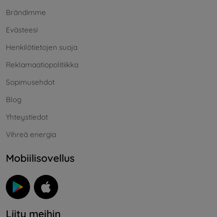
Brändimme
Evästeesi
Henkilötietojen suoja
Reklamaatiopolitiikka
Sopimusehdot
Blog
Yhteystiedot
Vihreä energia
Mobiilisovellus
Liity meihin