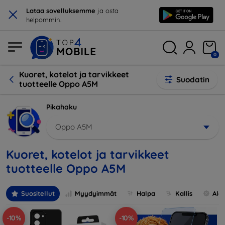
×
Lataa sovelluksemme
ja osta
helpommin.
0
Kuoret, kotelot ja tarvikkeet
Suodatin
tuotteelle Oppo A5M
Pikahaku
Oppo A5M
Kuoret, kotelot ja tarvikkeet
tuotteelle Oppo A5M
Suositellut
Myydyimmät
Halpa
Kallis
Ale
-10%
-10%