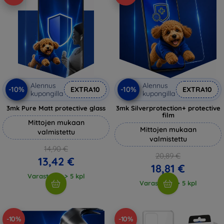
Alennus
Alennus
-10%
-10%
EXTRA10
EXTRA10
kupongilla
kupongilla
3mk Pure Matt protective glass
3mk Silverprotection+ protective
film
Mittojen mukaan
Mittojen mukaan
valmistettu
valmistettu
14,90 €
20,89 €
13,42 €
18,81 €
Varastossa > 5 kpl
Varastossa > 5 kpl
-10%
-10%