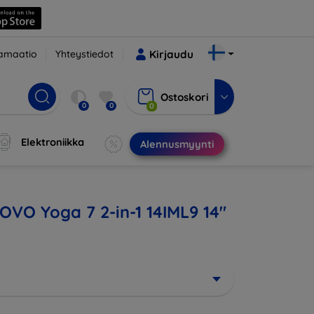
amaatio
Yhteystiedot
Kirjaudu
Ostoskori
0
0
0
Elektroniikka
Alennusmyynti
NOVO Yoga 7 2-in-1 14IML9 14"