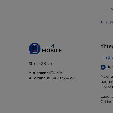
V
1
-
7
yh
Yhte
info@t
Shield-SK s.r.o.
Ki
Y-tunnus:
46701494
Maanan
ALV-tunnus:
SK2023549671
perjant
Online
Lauanta
Offline