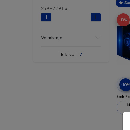
Suo
25.9
-
32.9
Eur
-10%
Valmistaja
Tulokset
7
-10
3mk Pri
M