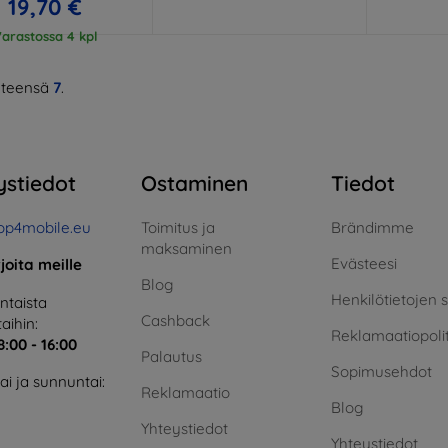
19,70 €
arastossa 4 kpl
teensä
7
.
ystiedot
Ostaminen
Tiedot
op4mobile.eu
Toimitus ja
Brändimme
maksaminen
Evästeesi
rjoita meille
Blog
Henkilötietojen 
taista
Cashback
aihin:
Reklamaatiopolit
8:00 - 16:00
Palautus
Sopimusehdot
i ja sunnuntai:
Reklamaatio
Blog
Yhteystiedot
Yhteystiedot