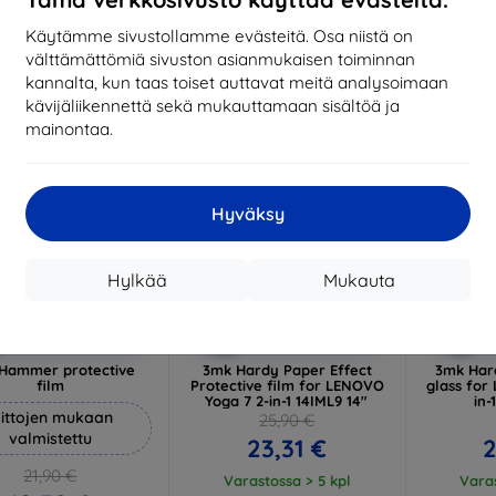
17,01 €
1
arastossa 3 kpl
Käytämme sivustollamme evästeitä. Osa niistä on
Varastossa > 5 kpl
Varas
välttämättömiä sivuston asianmukaisen toiminnan
-10%
-10%
kannalta, kun taas toiset auttavat meitä analysoimaan
kävijäliikennettä sekä mukauttamaan sisältöä ja
mainontaa.
Hyväksy
Hylkää
Mukauta
Alennus
Alennus
A
%
-10%
-10%
EXTRA10
EXTRA10
kupongilla
kupongilla
k
Hammer protective
3mk Hardy Paper Effect
3mk Har
film
Protective film for LENOVO
glass for
Yoga 7 2-in-1 14IML9 14"
in-
ittojen mukaan
25,90 €
valmistettu
23,31 €
2
21,90 €
Varastossa > 5 kpl
Varas