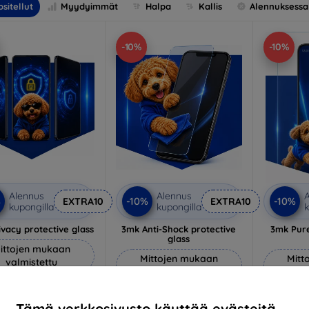
sitellut
Myydyimmät
Halpa
Kallis
Alennuksessa
-10%
-10%
Alennus
Alennus
A
%
-10%
-10%
EXTRA10
EXTRA10
kupongilla
kupongilla
k
vacy protective glass
3mk Anti-Shock protective
3mk Pure
glass
ittojen mukaan
Mittojen mukaan
Mitt
valmistettu
valmistettu
v
22,90 €
18,90 €
20,61 €
Tämä verkkosivusto käyttää evästeitä.