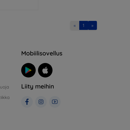
«
1
»
Mobiilisovellus
Liity meihin
suoja
iikka