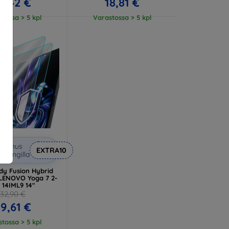
3,42 €
18,81 €
tossa > 5 kpl
Varastossa > 5 kpl
lennus
EXTRA10
upongilla
dy Fusion Hybrid
 LENOVO Yoga 7 2-
1 14IML9 14"
32,90 €
9,61 €
tossa > 5 kpl