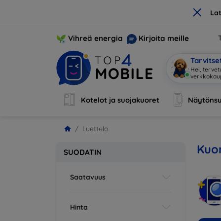
×
La
Vihreä energia
Kirjoita meille
Tarvits
Hei, terve
Kotelot ja suojakuoret
Näytönsu
Luettelo
Kuor
SUODATIN
Saatavuus
Hinta