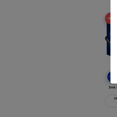
V
-10%
-10
3mk 
M