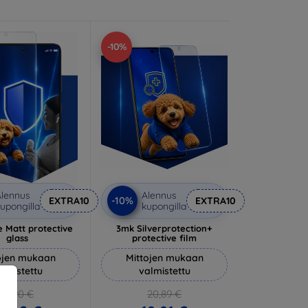
-10%
lennus
Alennus
-10%
EXTRA10
EXTRA10
upongilla
kupongilla
 Matt protective
3mk Silverprotection+
glass
protective film
ojen mukaan
Mittojen mukaan
almistettu
valmistettu
14,90 €
20,89 €