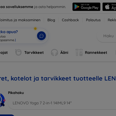
taa sovelluksemme
ja osta helpommin.
Toimitus ja maksaminen
Blog
Cashback
Palautus
Rekl
etko apua?
tuloa verkko
|
ojat
Tarvikkeet
Ääni
Rannekkeet
et, kotelot ja tarvikkeet tuotteelle LE
Pikahaku
LENOVO Yoga 7 2-in-1 14IML9 14"