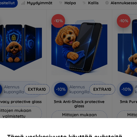
sitellut
Myydyimmät
Halpa
Kallis
Alennuksessa
-10%
-10%
Alennus
Alennus
A
%
-10%
-10%
EXTRA10
EXTRA10
kupongilla
kupongilla
k
vacy protective glass
3mk Anti-Shock protective
3mk Pure
glass
ittojen mukaan
Mittojen mukaan
Mitt
valmistettu
valmistettu
v
22,90 €
18,90 €
20,61 €
Tämä verkkosivusto käyttää evästeitä.