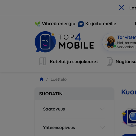
×
La
Vihreä energia
Kirjoita meille
Tarvits
Hei, terve
Kotelot ja suojakuoret
Näytönsu
Luettelo
Kuor
SUODATIN
Saatavuus
Yhteensopivuus