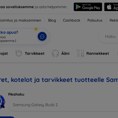
taa sovelluksemme
ja osta helpommin.
Toimitus ja maksaminen
Blog
Cashback
Palautus
Rekl
etko apua?
tuloa verkkokau
|
ojat
Tarvikkeet
Ääni
Rannekkeet
et, kotelot ja tarvikkeet tuotteelle S
Pikahaku
Samsung Galaxy Buds 2