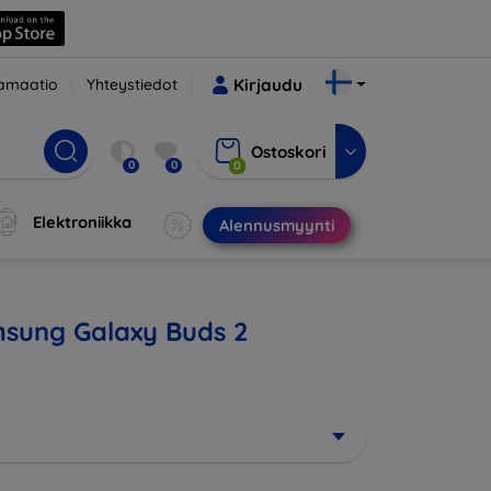
amaatio
Yhteystiedot
Kirjaudu
Ostoskori
0
0
0
Elektroniikka
Alennusmyynti
amsung Galaxy Buds 2