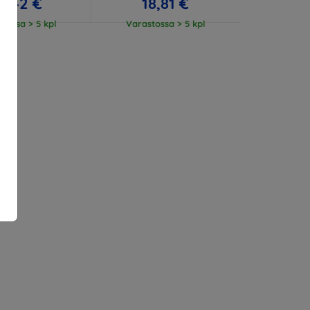
3,42 €
18,81 €
tossa > 5 kpl
Varastossa > 5 kpl