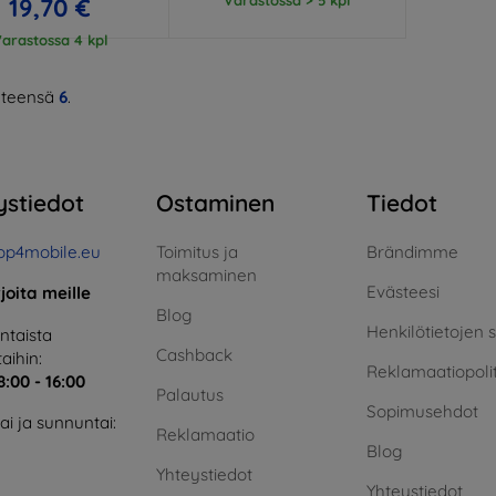
19,70 €
arastossa 4 kpl
teensä
6
.
ystiedot
Ostaminen
Tiedot
op4mobile.eu
Toimitus ja
Brändimme
maksaminen
Evästeesi
rjoita meille
Blog
Henkilötietojen 
taista
Cashback
aihin:
Reklamaatiopolit
8:00 - 16:00
Palautus
Sopimusehdot
i ja sunnuntai:
Reklamaatio
Blog
Yhteystiedot
Yhteystiedot