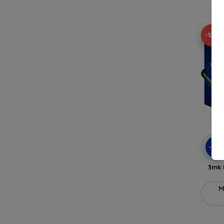
V
-10%
-10
3mk 
M