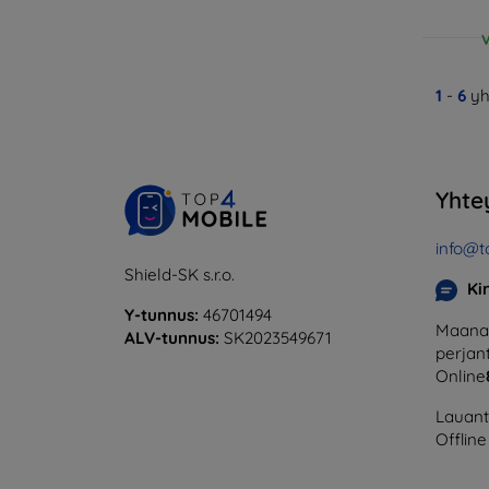
V
1
-
6
yh
Yhte
info@t
Shield-SK s.r.o.
Ki
Y-tunnus:
46701494
Maanan
ALV-tunnus:
SK2023549671
perjant
Online
Lauanta
Offline