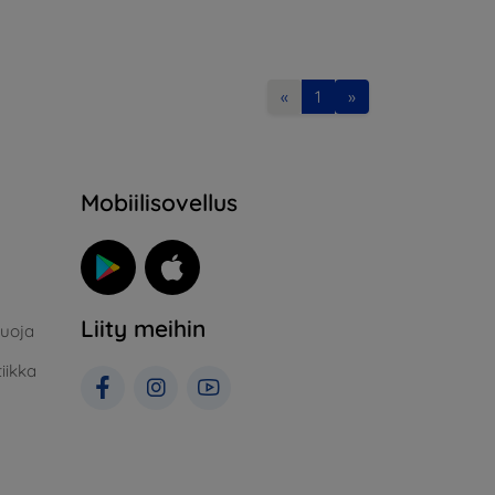
«
1
»
Mobiilisovellus
Liity meihin
suoja
iikka