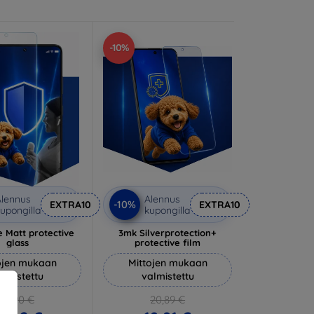
-10%
lennus
Alennus
-10%
EXTRA10
EXTRA10
upongilla
kupongilla
 Matt protective
3mk Silverprotection+
glass
protective film
ojen mukaan
Mittojen mukaan
almistettu
valmistettu
14,90 €
20,89 €