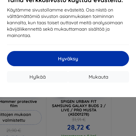
17,01 €
1
arastossa 3 kpl
Käytämme sivustollamme evästeitä. Osa niistä on
Varastossa > 5 kpl
Varas
välttämättömiä sivuston asianmukaisen toiminnan
-10%
kannalta, kun taas toiset auttavat meitä analysoimaan
kävijäliikennettä sekä mukauttamaan sisältöä ja
mainontaa.
Hyväksy
Hylkää
Mukauta
Alennus
Alennus
%
-10%
EXTRA10
EXTRA10
kupongilla
kupongilla
Hammer protective
SPIGEN URBAN FIT
film
SAMSUNG GALAXY BUDS 2 /
LIVE / PRO MUSTA
ittojen mukaan
(ASD01278)
31,91 €
valmistettu
28,72 €
21,90 €
Varastossa > 5 kpl