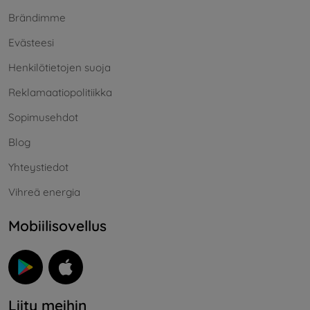
Brändimme
Evästeesi
Henkilötietojen suoja
Reklamaatiopolitiikka
Sopimusehdot
Blog
Yhteystiedot
Vihreä energia
Mobiilisovellus
Liity meihin