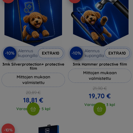
Alennus
Alennus
-10%
-10%
EXTRA10
EXTRA10
kupongilla
kupongilla
3mk Silverprotection+ protective
3mk Hammer protective film
film
Mittojen mukaan
Mittojen mukaan
valmistettu
valmistettu
21,90 €
20,89 €
19,70 €
18,81 €
Varastossa 3 kpl
Varastossa > 5 kpl
-10%