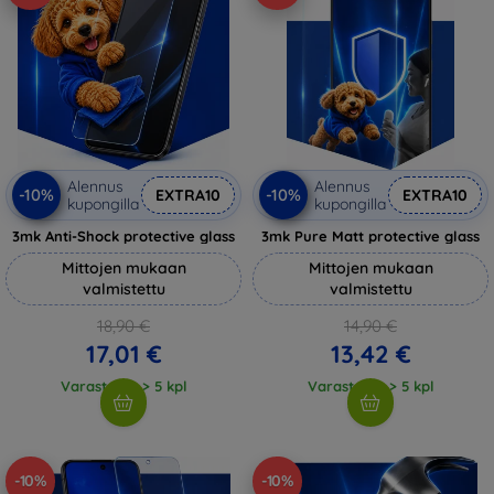
Alennus
Alennus
-10%
-10%
EXTRA10
EXTRA10
kupongilla
kupongilla
3mk Anti-Shock protective glass
3mk Pure Matt protective glass
Mittojen mukaan
Mittojen mukaan
valmistettu
valmistettu
18,90 €
14,90 €
17,01 €
13,42 €
Varastossa > 5 kpl
Varastossa > 5 kpl
-10%
-10%