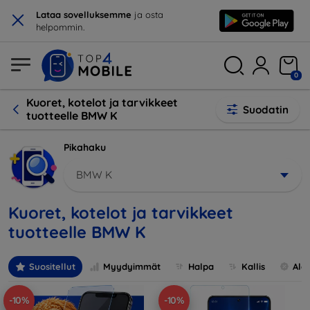
×
Lataa sovelluksemme
ja osta
helpommin.
0
Kuoret, kotelot ja tarvikkeet
Suodatin
tuotteelle BMW K
Pikahaku
BMW K
Kuoret, kotelot ja tarvikkeet
tuotteelle BMW K
Suositellut
Myydyimmät
Halpa
Kallis
Ale
-10%
-10%