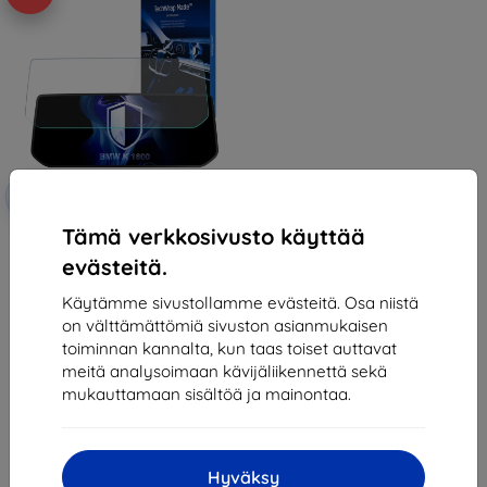
Alennus
-10%
EXTRA10
kupongilla
Tämä verkkosivusto käyttää
3mk TechWrap Matte Center
Display Protective film for BMW
evästeitä.
K 1600
37,89 €
Käytämme sivustollamme evästeitä. Osa niistä
34,10 €
on välttämättömiä sivuston asianmukaisen
Varastossa > 5 kpl
toiminnan kannalta, kun taas toiset auttavat
meitä analysoimaan kävijäliikennettä sekä
mukauttamaan sisältöä ja mainontaa.
Hyväksy