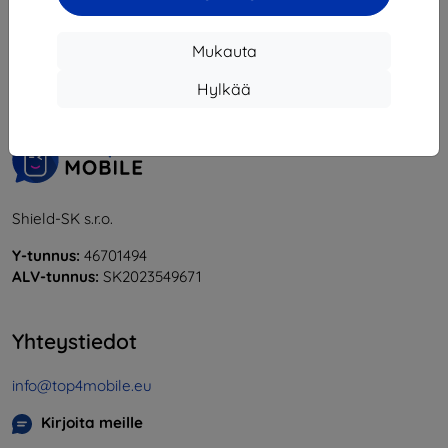
1
-
5
yhteensä
5
.
Mukauta
«
1
»
Hylkää
Shield-SK s.r.o.
Y-tunnus:
46701494
ALV-tunnus:
SK2023549671
Yhteystiedot
info@top4mobile.eu
Kirjoita meille