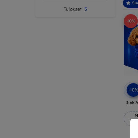
Suo
Tulokset
5
-10%
-10
3mk A
M