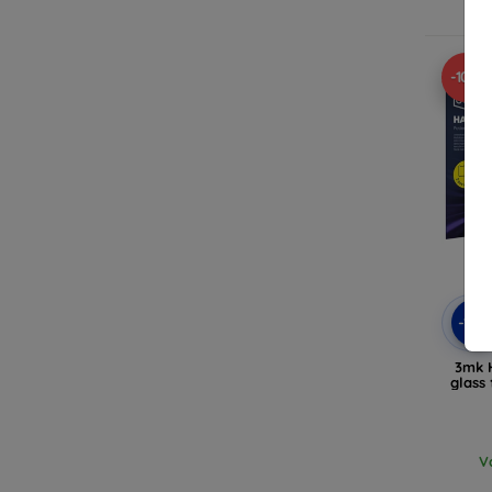
V
-10%
-10
3mk 
glass
V