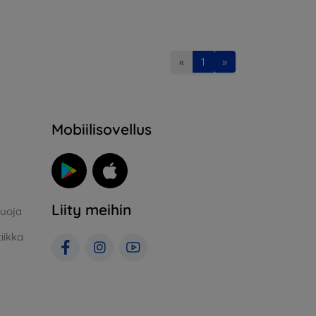
«
1
»
Mobiilisovellus
Liity meihin
suoja
iikka