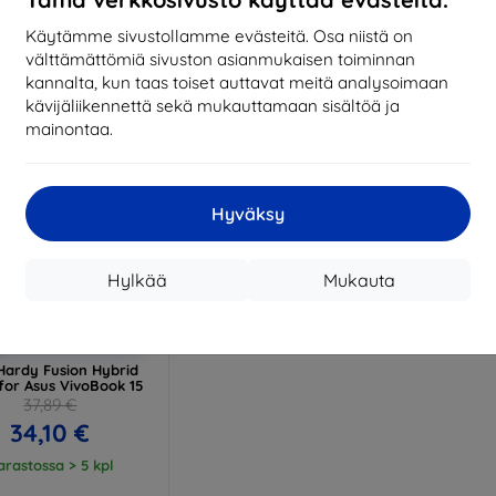
17,01 €
13,42 €
Käytämme sivustollamme evästeitä. Osa niistä on
arastossa > 5 kpl
Varastossa > 5 kpl
Varas
välttämättömiä sivuston asianmukaisen toiminnan
kannalta, kun taas toiset auttavat meitä analysoimaan
kävijäliikennettä sekä mukauttamaan sisältöä ja
mainontaa.
Hyväksy
Hylkää
Mukauta
Alennus
%
EXTRA10
kupongilla
Hardy Fusion Hybrid
 for Asus VivoBook 15
37,89 €
34,10 €
arastossa > 5 kpl