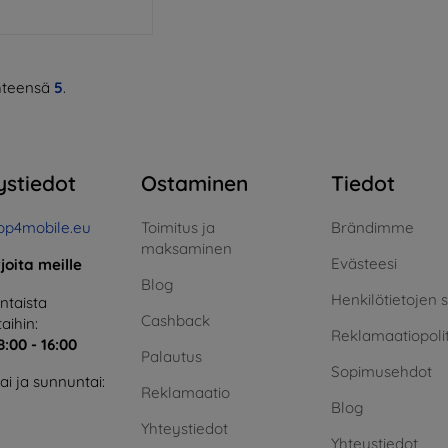
teensä
5
.
ystiedot
Ostaminen
Tiedot
op4mobile.eu
Toimitus ja
Brändimme
maksaminen
Evästeesi
rjoita meille
Blog
Henkilötietojen 
taista
Cashback
aihin:
Reklamaatiopolit
8:00 - 16:00
Palautus
Sopimusehdot
i ja sunnuntai:
Reklamaatio
Blog
Yhteystiedot
Yhteystiedot