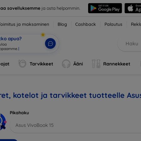
taa sovelluksemme
ja osta helpommin.
Toimitus ja maksaminen
Blog
Cashback
Palautus
Rekl
etko apua?
tuloa verkk
|
ojat
Tarvikkeet
Ääni
Rannekkeet
et, kotelot ja tarvikkeet tuotteelle As
Pikahaku
Asus VivoBook 15