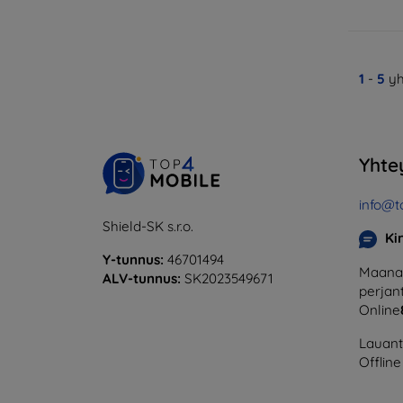
1
-
5
yh
Yhte
info@t
Shield-SK s.r.o.
Ki
Y-tunnus:
46701494
Maanan
ALV-tunnus:
SK2023549671
perjant
Online
Lauanta
Offline