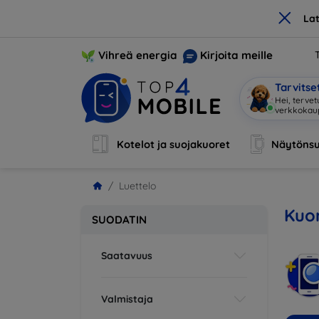
×
La
Vihreä energia
Kirjoita meille
Tarvits
Hei, terve
Kotelot ja suojakuoret
Näytönsu
Luettelo
Kuor
SUODATIN
Saatavuus
Valmistaja