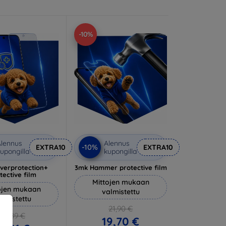
-10%
lennus
Alennus
-10%
EXTRA10
EXTRA10
upongilla
kupongilla
lverprotection+
3mk Hammer protective film
tective film
Mittojen mukaan
ojen mukaan
valmistettu
almistettu
21,90 €
20,89 €
19,70 €