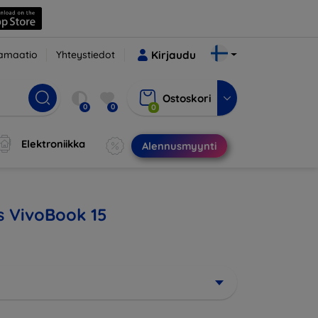
amaatio
Yhteystiedot
Kirjaudu
Ostoskori
0
0
0
Elektroniikka
Alennusmyynti
us VivoBook 15