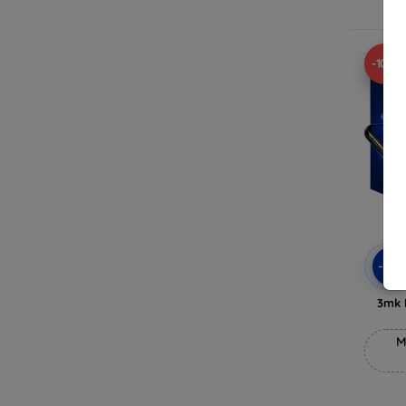
V
-10%
-10
3mk 
M