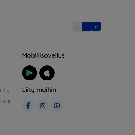
«
1
»
Mobiilisovellus
Liity meihin
suoja
iikka