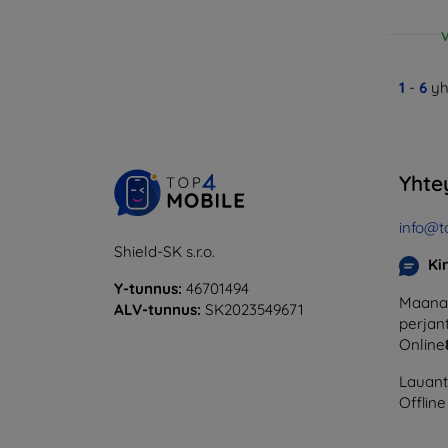
V
1
-
6
yh
Yhte
info@t
Shield-SK s.r.o.
Ki
Y-tunnus:
46701494
Maanan
ALV-tunnus:
SK2023549671
perjant
Online
Lauanta
Offline