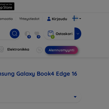
amaatio
Yhteystiedot
Kirjaudu
Ostoskori
0
0
0
Elektroniikka
Alennusmyynti
amsung Galaxy Book4 Edge 16