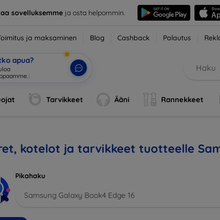
taa sovelluksemme
ja osta helpommin.
Toimitus ja maksaminen
Blog
Cashback
Palautus
Rekl
etko apua?
ulo
|
ojat
Tarvikkeet
Ääni
Rannekkeet
et, kotelot ja tarvikkeet tuotteelle S
Pikahaku
Samsung Galaxy Book4 Edge 16