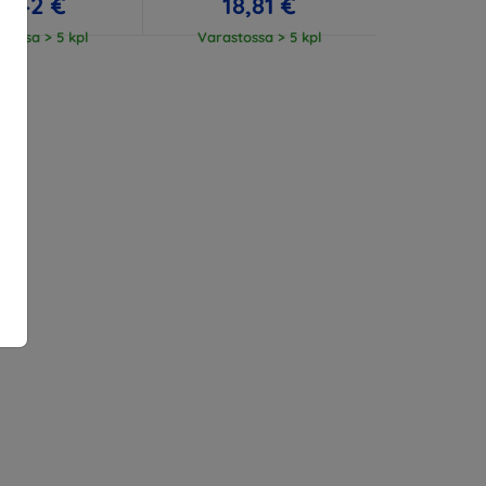
3,42 €
18,81 €
tossa > 5 kpl
Varastossa > 5 kpl