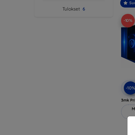
Suo
Tulokset
6
-10%
-10
3mk Pri
M