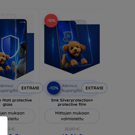
-10%
lennus
Alennus
-10%
EXTRA10
EXTRA10
upongilla
kupongilla
 Matt protective
3mk Silverprotection+
glass
protective film
ojen mukaan
Mittojen mukaan
almistettu
valmistettu
14,90 €
20,89 €