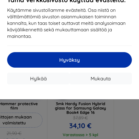
17,01 €
1
arastossa 3 kpl
Käytämme sivustollamme evästeitä. Osa niistä on
Varastossa > 5 kpl
Varas
välttämättömiä sivuston asianmukaisen toiminnan
-10%
kannalta, kun taas toiset auttavat meitä analysoimaan
kävijäliikennettä sekä mukauttamaan sisältöä ja
mainontaa.
Hyväksy
Hylkää
Mukauta
Alennus
Alennus
%
-10%
EXTRA10
EXTRA10
kupongilla
kupongilla
Hammer protective
3mk Hardy Fusion Hybrid
film
glass for Samsung Galaxy
Book4 Edge 16
ittojen mukaan
37,89 €
valmistettu
34,10 €
21,90 €
Varastossa > 5 kpl