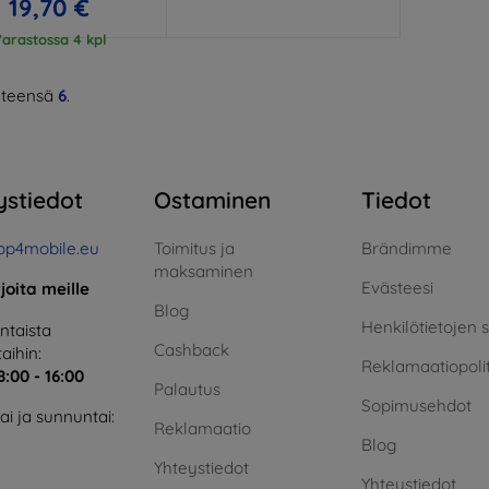
19,70 €
arastossa 4 kpl
teensä
6
.
ystiedot
Ostaminen
Tiedot
op4mobile.eu
Toimitus ja
Brändimme
maksaminen
Evästeesi
rjoita meille
Blog
Henkilötietojen 
taista
Cashback
aihin:
Reklamaatiopolit
8:00 - 16:00
Palautus
Sopimusehdot
i ja sunnuntai:
Reklamaatio
Blog
Yhteystiedot
Yhteystiedot