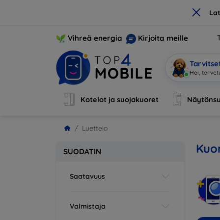
×
La
Vihreä energia
Kirjoita meille
Tarvits
Ol
|
Kotelot ja suojakuoret
Näytönsu
Luettelo
Kuor
SUODATIN
Saatavuus
Valmistaja