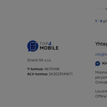
V
1
-
6
yh
Yhte
info@t
Shield-SK s.r.o.
Ki
Y-tunnus:
46701494
Maanan
ALV-tunnus:
SK2023549671
perjant
Online
Lauanta
Offline