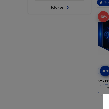
Suo
Tulokset
6
-10%
-10
3mk Pri
M