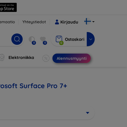
amaatio
Yhteystiedot
Kirjaudu
Ostoskori
0
0
0
Elektroniikka
Alennusmyynti
rosoft Surface Pro 7+