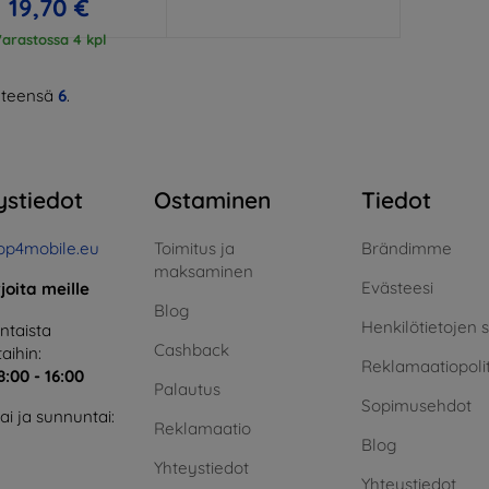
19,70 €
arastossa 4 kpl
teensä
6
.
ystiedot
Ostaminen
Tiedot
op4mobile.eu
Toimitus ja
Brändimme
maksaminen
Evästeesi
rjoita meille
Blog
Henkilötietojen 
taista
Cashback
aihin:
Reklamaatiopolit
8:00 - 16:00
Palautus
Sopimusehdot
i ja sunnuntai:
Reklamaatio
Blog
Yhteystiedot
Yhteystiedot