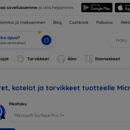
taa sovelluksemme
ja osta helpommin.
Toimitus ja maksaminen
Blog
Cashback
Palautus
Rekl
etko apua?
ojat
Tarvikkeet
Ääni
Rannekkeet
et, kotelot ja tarvikkeet tuotteelle Mic
Pikahaku
Microsoft Surface Pro 7+