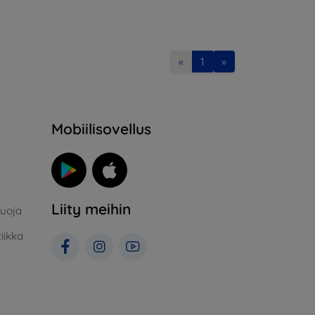
«
1
»
Mobiilisovellus
Liity meihin
suoja
iikka