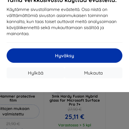
17,01 €
1
arastossa 3 kpl
Käytämme sivustollamme evästeitä. Osa niistä on
Varastossa > 5 kpl
Varas
välttämättömiä sivuston asianmukaisen toiminnan
-10%
kannalta, kun taas toiset auttavat meitä analysoimaan
kävijäliikennettä sekä mukauttamaan sisältöä ja
mainontaa.
Hyväksy
Hylkää
Mukauta
Alennus
Alennus
%
-10%
EXTRA10
EXTRA10
kupongilla
kupongilla
Hammer protective
3mk Hardy Fusion Hybrid
film
glass for Microsoft Surface
Pro 7+
ittojen mukaan
27,90 €
valmistettu
25,11 €
21,90 €
Varastossa > 5 kpl