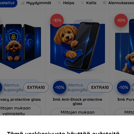
sitellut
Myydyimmät
Halpa
Kallis
Alennuksessa
-10%
-10%
Alennus
Alennus
A
%
-10%
-10%
EXTRA10
EXTRA10
kupongilla
kupongilla
k
vacy protective glass
3mk Anti-Shock protective
3mk Pure
glass
ittojen mukaan
Mittojen mukaan
Mitt
valmistettu
valmistettu
v
22,90 €
18,90 €
20,61 €
Tämä verkkosivusto käyttää evästeitä.