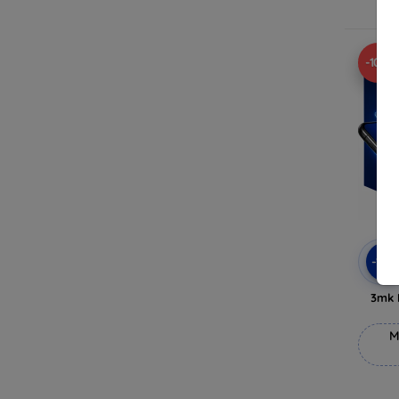
V
-10%
-10
3mk 
M