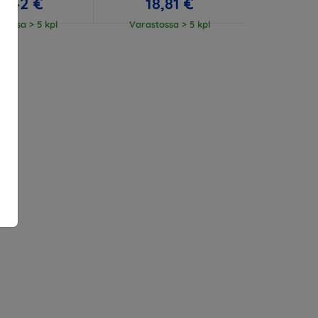
3,42 €
18,81 €
tossa > 5 kpl
Varastossa > 5 kpl