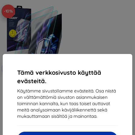
-10%
Alennus
-10%
EXTRA10
kupongilla
Tämä verkkosivusto käyttää
evästeitä.
3mk Hardy Fusion Hybrid glass
for Samsung Galaxy Tab A7 Lite
27,90 €
Käytämme sivustollamme evästeitä. Osa niistä
25,11 €
on välttämättömiä sivuston asianmukaisen
toiminnan kannalta, kun taas toiset auttavat
Varastossa > 5 kpl
meitä analysoimaan kävijäliikennettä sekä
mukauttamaan sisältöä ja mainontaa.