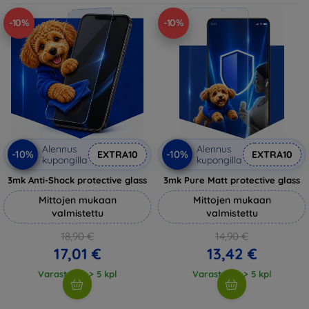
-10%
-10%
Alennus
Alennus
-10%
-10%
EXTRA10
EXTRA10
kupongilla
kupongilla
3mk Anti-Shock protective glass
3mk Pure Matt protective glass
Mittojen mukaan
Mittojen mukaan
valmistettu
valmistettu
18,90 €
14,90 €
17,01 €
13,42 €
Varastossa > 5 kpl
Varastossa > 5 kpl