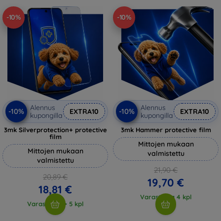
-10%
-10%
Alennus
Alennus
-10%
-10%
EXTRA10
EXTRA10
kupongilla
kupongilla
3mk Silverprotection+ protective
3mk Hammer protective film
film
Mittojen mukaan
Mittojen mukaan
valmistettu
valmistettu
21,90 €
20,89 €
19,70 €
18,81 €
Varastossa 4 kpl
Varastossa > 5 kpl