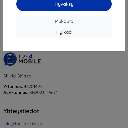
Hyväksy
1
-
5
yhteensä
5
.
Mukauta
«
1
»
Hylkää
Shield-SK s.r.o.
Y-tunnus:
46701494
ALV-tunnus:
SK2023549671
Yhteystiedot
info@top4mobile.eu