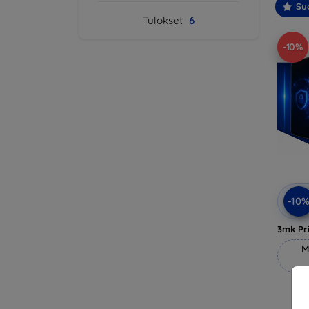
Suo
Tulokset
6
-10%
-10
3mk Pri
M