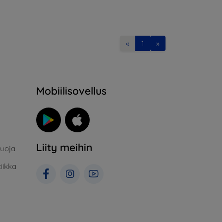
«
1
»
Mobiilisovellus
Liity meihin
suoja
iikka