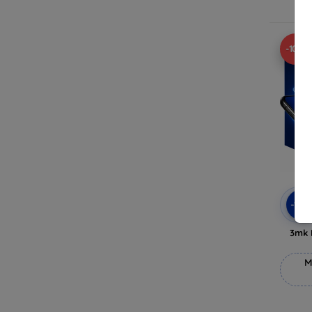
V
-10%
-10
3mk 
M