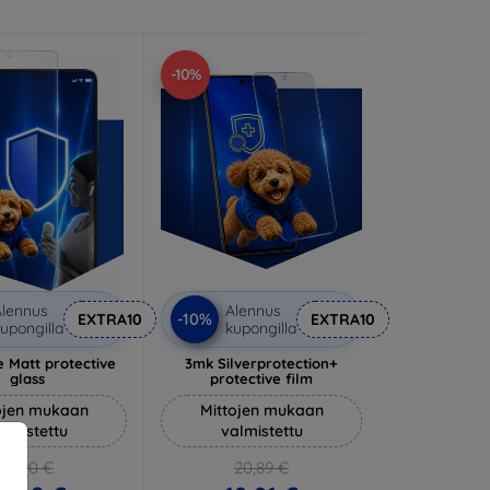
-10%
lennus
Alennus
-10%
EXTRA10
EXTRA10
upongilla
kupongilla
 Matt protective
3mk Silverprotection+
glass
protective film
ojen mukaan
Mittojen mukaan
almistettu
valmistettu
14,90 €
20,89 €