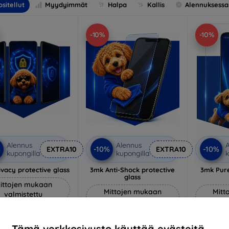
sitellut
Myydyimmät
Halpa
Kallis
Alennuksessa
-10%
-10%
Alennus
Alennus
A
%
-10%
-10%
EXTRA10
EXTRA10
kupongilla
kupongilla
k
vacy protective glass
3mk Anti-Shock protective
3mk Pure
glass
ittojen mukaan
Mittojen mukaan
Mitt
valmistettu
valmistettu
v
22,90 €
18,90 €
20,61 €
Tämä verkkosivusto käyttää evästeitä.