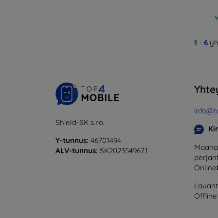
V
1
-
6
yh
Yhte
info@t
Shield-SK s.r.o.
Ki
Y-tunnus:
46701494
Maanan
ALV-tunnus:
SK2023549671
perjant
Online
Lauanta
Offline