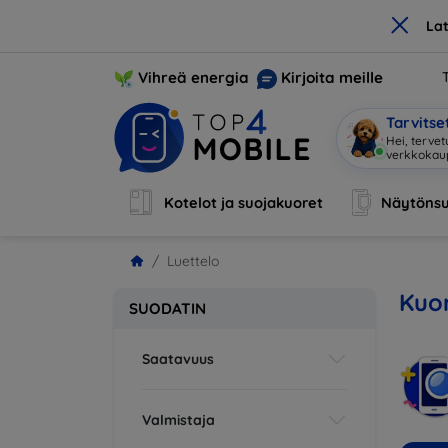
×
La
Vihreä energia
Kirjoita meille
Tarvits
Hei, tervet
verkkoka
Kotelot ja suojakuoret
Näytönsu
Luettelo
Kuor
SUODATIN
Saatavuus
Valmistaja