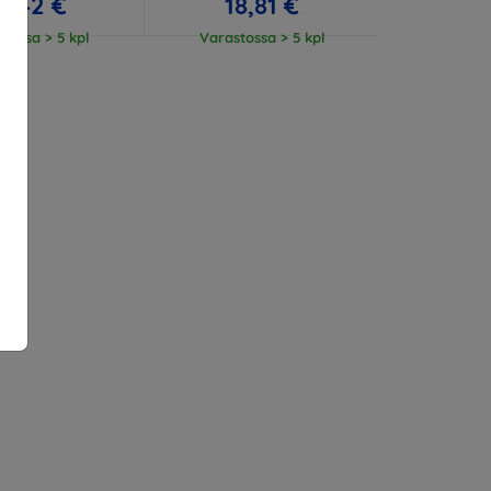
3,42 €
18,81 €
tossa > 5 kpl
Varastossa > 5 kpl