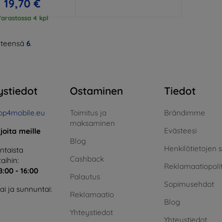
19,70 €
arastossa 4 kpl
teensä
6
.
ystiedot
Ostaminen
Tiedot
op4mobile.eu
Toimitus ja
Brändimme
maksaminen
Evästeesi
rjoita meille
Blog
Henkilötietojen 
taista
Cashback
aihin:
Reklamaatiopolit
8:00 - 16:00
Palautus
Sopimusehdot
i ja sunnuntai:
Reklamaatio
Blog
Yhteystiedot
Yhteystiedot