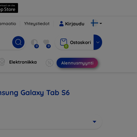
amaatio
Yhteystiedot
Kirjaudu
Ostoskori
0
0
0
Elektroniikka
Alennusmyynti
amsung Galaxy Tab S6