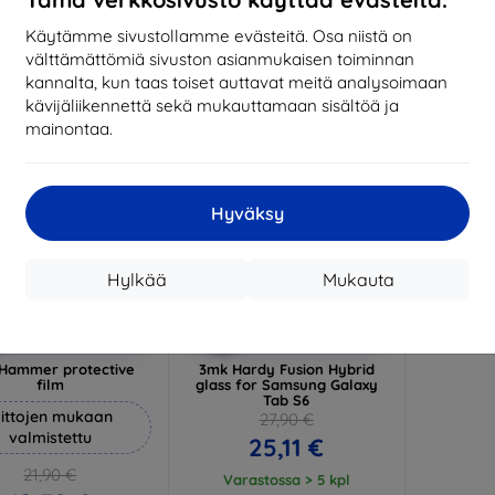
17,01 €
1
arastossa 3 kpl
Käytämme sivustollamme evästeitä. Osa niistä on
Varastossa > 5 kpl
Varas
välttämättömiä sivuston asianmukaisen toiminnan
-10%
kannalta, kun taas toiset auttavat meitä analysoimaan
kävijäliikennettä sekä mukauttamaan sisältöä ja
mainontaa.
Hyväksy
Hylkää
Mukauta
Alennus
Alennus
%
-10%
EXTRA10
EXTRA10
kupongilla
kupongilla
Hammer protective
3mk Hardy Fusion Hybrid
film
glass for Samsung Galaxy
Tab S6
ittojen mukaan
27,90 €
valmistettu
25,11 €
21,90 €
Varastossa > 5 kpl