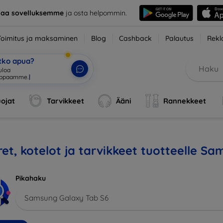
taa sovelluksemme
ja osta helpommin.
Toimitus ja maksaminen
Blog
Cashback
Palautus
Rekl
etko apua?
uloa
uppaam
|
ojat
Tarvikkeet
Ääni
Rannekkeet
et, kotelot ja tarvikkeet tuotteelle S
Pikahaku
Samsung Galaxy Tab S6