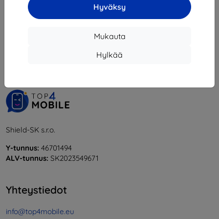
Hyväksy
1
-
5
yhteensä
5
.
Mukauta
«
1
»
Hylkää
Shield-SK s.r.o.
Y-tunnus:
46701494
ALV-tunnus:
SK2023549671
Yhteystiedot
info@top4mobile.eu