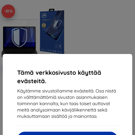
-10%
Alennus
-10%
EXTRA10
kupongilla
Tämä verkkosivusto käyttää
evästeitä.
3mk FlexibleGlass Pro Hybrid
glass for Samsung Galaxy
Chromebook 2 360
Käytämme sivustollamme evästeitä. Osa niistä
43,90 €
on välttämättömiä sivuston asianmukaisen
39,51 €
toiminnan kannalta, kun taas toiset auttavat
meitä analysoimaan kävijäliikennettä sekä
Varastossa > 5 kpl
mukauttamaan sisältöä ja mainontaa.