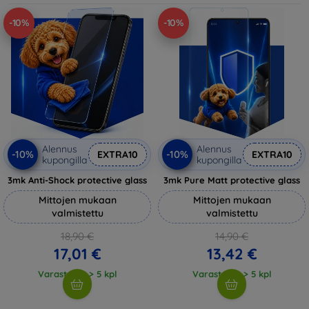
-10%
-10%
Alennus
Alennus
-10%
-10%
EXTRA10
EXTRA10
kupongilla
kupongilla
3mk Anti-Shock protective glass
3mk Pure Matt protective glass
Mittojen mukaan
Mittojen mukaan
valmistettu
valmistettu
18,90 €
14,90 €
17,01 €
13,42 €
Varastossa > 5 kpl
Varastossa > 5 kpl