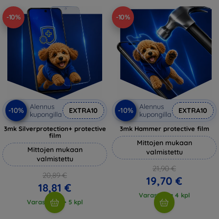
-10%
-10%
Alennus
Alennus
-10%
-10%
EXTRA10
EXTRA10
kupongilla
kupongilla
3mk Silverprotection+ protective
3mk Hammer protective film
film
Mittojen mukaan
Mittojen mukaan
valmistettu
valmistettu
21,90 €
20,89 €
19,70 €
18,81 €
Varastossa 4 kpl
Varastossa > 5 kpl