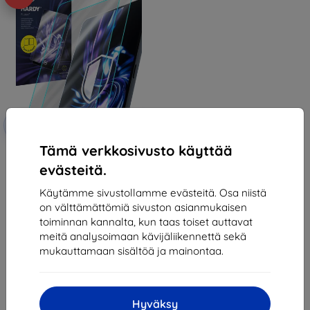
Alennus
-10%
EXTRA10
kupongilla
Tämä verkkosivusto käyttää
3mk Hardy Fusion Hybrid glass
for Amazon Kindle Oasis 2/3
evästeitä.
24,90 €
22,41 €
Käytämme sivustollamme evästeitä. Osa niistä
on välttämättömiä sivuston asianmukaisen
Varastossa > 5 kpl
toiminnan kannalta, kun taas toiset auttavat
meitä analysoimaan kävijäliikennettä sekä
mukauttamaan sisältöä ja mainontaa.
Hyväksy