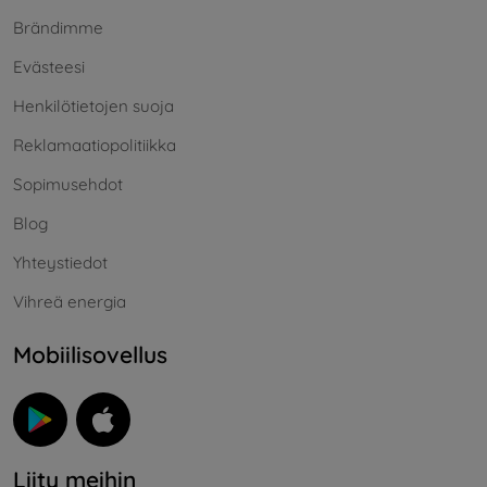
Brändimme
Evästeesi
Henkilötietojen suoja
Reklamaatiopolitiikka
Sopimusehdot
Blog
Yhteystiedot
Vihreä energia
Mobiilisovellus
Liity meihin