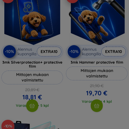
Alennus
Alennus
-10%
-10%
EXTRA10
EXTRA10
kupongilla
kupongilla
3mk Silverprotection+ protective
3mk Hammer protective film
film
Mittojen mukaan
Mittojen mukaan
valmistettu
valmistettu
21,90 €
20,89 €
19,70 €
18,81 €
Varastossa 4 kpl
Varastossa > 5 kpl
-10%