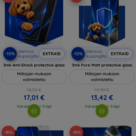
Alennus
Alennus
-10%
-10%
EXTRA10
EXTRA10
kupongilla
kupongilla
3mk Anti-Shock protective glass
3mk Pure Matt protective glass
Mittojen mukaan
Mittojen mukaan
valmistettu
valmistettu
18,90 €
14,90 €
17,01 €
13,42 €
Varastossa > 5 kpl
Varastossa > 5 kpl
-10%
-10%