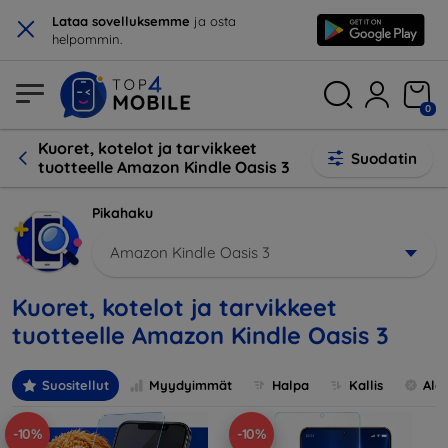
×
Lataa sovelluksemme
ja osta
helpommin.
0
Kuoret, kotelot ja tarvikkeet
Suodatin
tuotteelle Amazon Kindle Oasis 3
Pikahaku
Amazon Kindle Oasis 3
Kuoret, kotelot ja tarvikkeet
tuotteelle Amazon Kindle Oasis 3
Suositellut
Myydyimmät
Halpa
Kallis
Ale
-10%
-10%