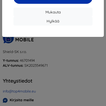
1
-
5
yhteensä
5
.
Mukauta
«
1
»
Hylkää
Shield-SK s.r.o.
Y-tunnus:
46701494
ALV-tunnus:
SK2023549671
Yhteystiedot
info@top4mobile.eu
Kirjoita meille