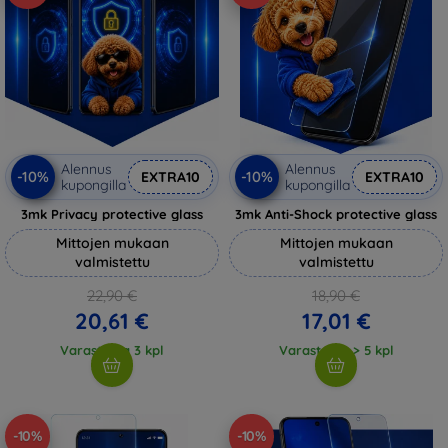
Alennus
Alennus
-10%
-10%
EXTRA10
EXTRA10
kupongilla
kupongilla
3mk Privacy protective glass
3mk Anti-Shock protective glass
Mittojen mukaan
Mittojen mukaan
valmistettu
valmistettu
22,90 €
18,90 €
20,61 €
17,01 €
Varastossa 3 kpl
Varastossa > 5 kpl
-10%
-10%