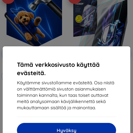
Alennus
Alennus
-10%
-10%
EXTRA10
EXTRA10
kupongilla
kupongilla
Tämä verkkosivusto käyttää
3mk Hammer protective film
3mk Hardy Fusion Hybrid glass
for Xiaomi Pad 6 Max 14
evästeitä.
Mittojen mukaan
32,90 €
valmistettu
29,61 €
Käytämme sivustollamme evästeitä. Osa niistä
on välttämättömiä sivuston asianmukaisen
21,90 €
Varastossa > 5 kpl
toiminnan kannalta, kun taas toiset auttavat
19,70 €
meitä analysoimaan kävijäliikennettä sekä
Varastossa 4 kpl
mukauttamaan sisältöä ja mainontaa.
Hyväksy