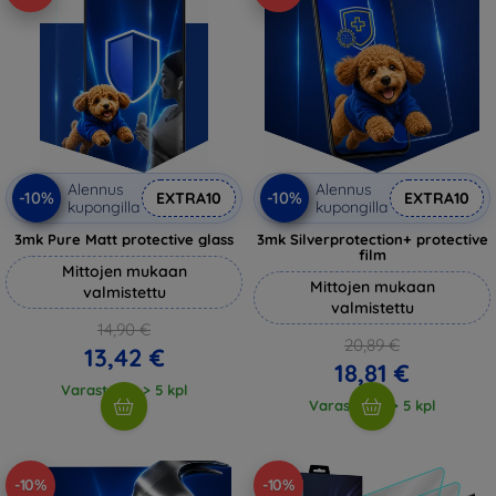
Alennus
Alennus
-10%
-10%
EXTRA10
EXTRA10
kupongilla
kupongilla
3mk Pure Matt protective glass
3mk Silverprotection+ protective
film
Mittojen mukaan
Mittojen mukaan
valmistettu
valmistettu
14,90 €
20,89 €
13,42 €
18,81 €
Varastossa > 5 kpl
Varastossa > 5 kpl
-10%
-10%