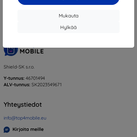
1
-
6
yhteensä
6
.
Mukauta
«
1
»
Hylkää
Shield-SK s.r.o.
Y-tunnus:
46701494
ALV-tunnus:
SK2023549671
Yhteystiedot
info@top4mobile.eu
Kirjoita meille