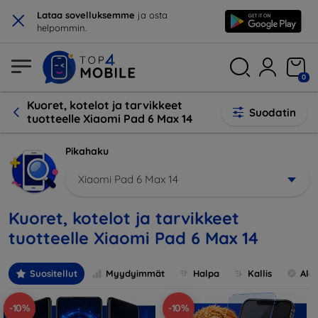
×
Lataa sovelluksemme
ja osta
helpommin.
0
Kuoret, kotelot ja tarvikkeet
Suodatin
tuotteelle Xiaomi Pad 6 Max 14
Pikahaku
Xiaomi Pad 6 Max 14
Kuoret, kotelot ja tarvikkeet
tuotteelle Xiaomi Pad 6 Max 14
Suositellut
Myydyimmät
Halpa
Kallis
Ale
-10%
-10%