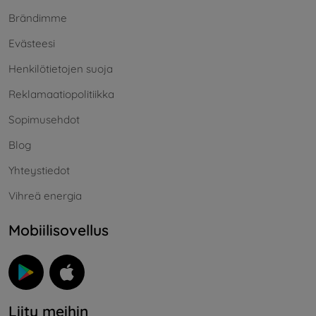
Brändimme
Evästeesi
Henkilötietojen suoja
Reklamaatiopolitiikka
Sopimusehdot
Blog
Yhteystiedot
Vihreä energia
Mobiilisovellus
Liity meihin