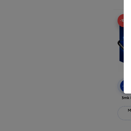
V
-10%
-10
3mk 
M