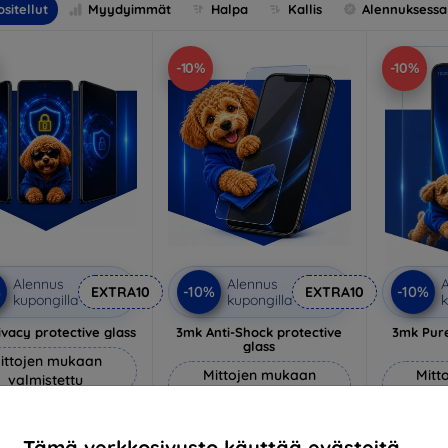
sitellut
Myydyimmät
Halpa
Kallis
Alennuksessa
-10%
-10%
Alennus
Alennus
A
%
-10%
-10%
EXTRA10
EXTRA10
kupongilla
kupongilla
k
vacy protective glass
3mk Anti-Shock protective
3mk Pure
glass
ittojen mukaan
Mittojen mukaan
Mitt
valmistettu
valmistettu
v
22,90 €
18,90 €
20,61 €
Tämä verkkosivusto käyttää evästeitä.