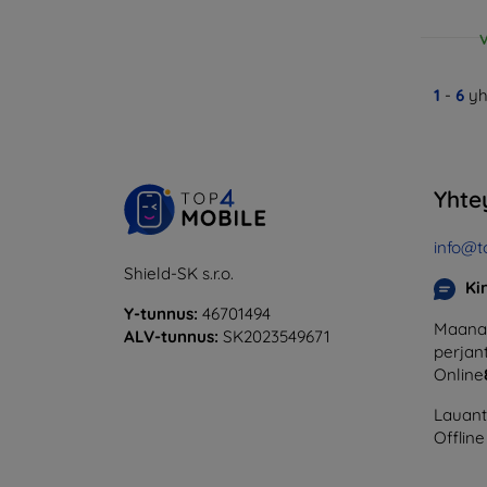
V
1
-
6
yh
Yhte
info@t
Shield-SK s.r.o.
Ki
Y-tunnus:
46701494
Maanan
ALV-tunnus:
SK2023549671
perjant
Online
Lauanta
Offline