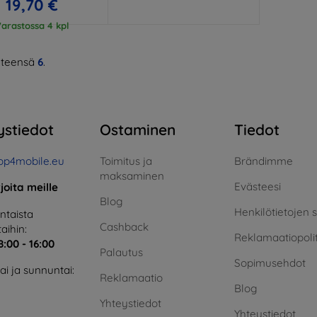
19,70 €
arastossa 4 kpl
teensä
6
.
ystiedot
Ostaminen
Tiedot
op4mobile.eu
Toimitus ja
Brändimme
maksaminen
Evästeesi
rjoita meille
Blog
Henkilötietojen 
taista
Cashback
aihin:
Reklamaatiopolit
8:00 - 16:00
Palautus
Sopimusehdot
i ja sunnuntai:
Reklamaatio
Blog
Yhteystiedot
Yhteystiedot