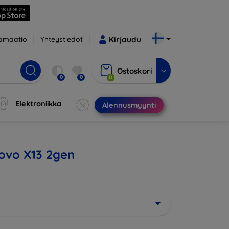
amaatio
Yhteystiedot
Kirjaudu
Ostoskori
0
0
0
Elektroniikka
Alennusmyynti
novo X13 2gen