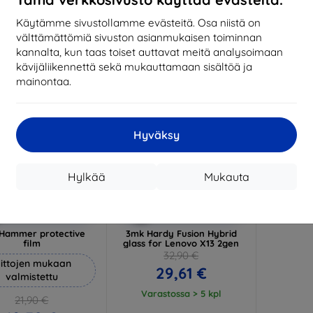
17,01 €
1
arastossa 3 kpl
Käytämme sivustollamme evästeitä. Osa niistä on
Varastossa > 5 kpl
Varas
välttämättömiä sivuston asianmukaisen toiminnan
-10%
kannalta, kun taas toiset auttavat meitä analysoimaan
kävijäliikennettä sekä mukauttamaan sisältöä ja
mainontaa.
Hyväksy
Hylkää
Mukauta
Alennus
Alennus
%
-10%
EXTRA10
EXTRA10
kupongilla
kupongilla
Hammer protective
3mk Hardy Fusion Hybrid
film
glass for Lenovo X13 2gen
32,90 €
ittojen mukaan
29,61 €
valmistettu
Varastossa > 5 kpl
21,90 €