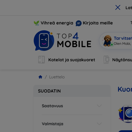
×
La
Vihreä energia
Kirjoita meille
Tarvits
Olen Mobi,
Kotelot ja suojakuoret
Näytönsu
Luettelo
Kuor
SUODATIN
Saatavuus
Valmistaja