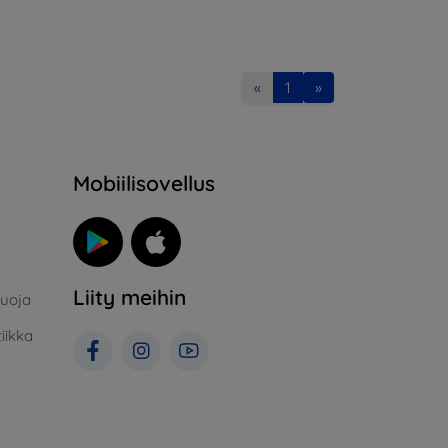
«
1
»
Mobiilisovellus
Liity meihin
suoja
iikka