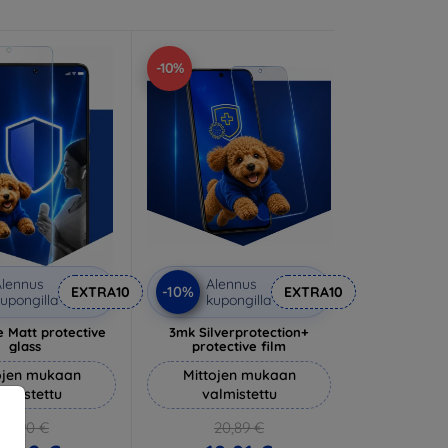
-10%
lennus
Alennus
-10%
EXTRA10
EXTRA10
upongilla
kupongilla
 Matt protective
3mk Silverprotection+
glass
protective film
ojen mukaan
Mittojen mukaan
almistettu
valmistettu
14,90 €
20,89 €