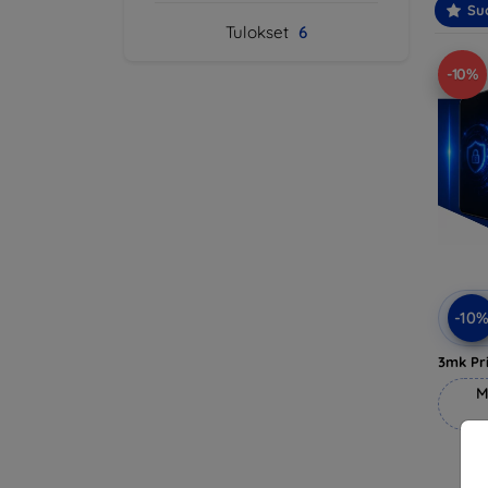
Suo
Tulokset
6
-10%
-10
3mk Pri
M