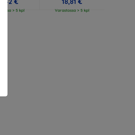
3,42 €
18,81 €
tossa > 5 kpl
Varastossa > 5 kpl