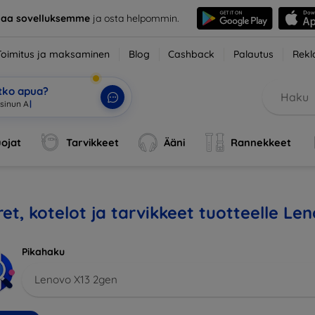
taa sovelluksemme
ja osta helpommin.
Toimitus ja maksaminen
Blog
Cashback
Palautus
Rekl
etko apua?
 sinun AI-avust
|
ojat
Tarvikkeet
Ääni
Rannekkeet
et, kotelot ja tarvikkeet tuotteelle Le
Pikahaku
Lenovo X13 2gen