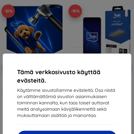
-10%
-10%
Alennus
Alennus
-10%
-10%
EXTRA10
EXTRA10
kupongilla
kupongilla
Tämä verkkosivusto käyttää
evästeitä.
3mk Hammer protective film
Tvrdené sklo 3MK HardGlass pre
Motorola Moto G 57 Power
Mittojen mukaan
11,90 €
Käytämme sivustollamme evästeitä. Osa niistä
valmistettu
10,71 €
on välttämättömiä sivuston asianmukaisen
toiminnan kannalta, kun taas toiset auttavat
21,90 €
Varastossa > 5 kpl
meitä analysoimaan kävijäliikennettä sekä
19,70 €
mukauttamaan sisältöä ja mainontaa.
Varastossa 4 kpl