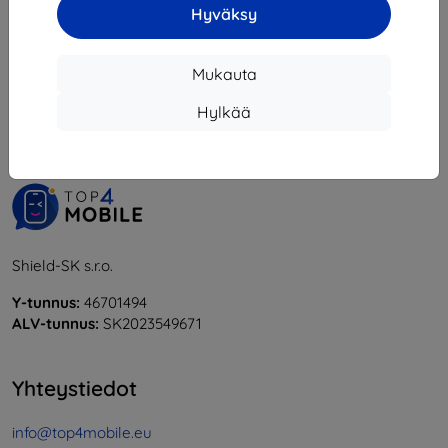
Hyväksy
1
-
6
yhteensä
6
.
Mukauta
«
1
»
Hylkää
Shield-SK s.r.o.
Y-tunnus:
46701494
ALV-tunnus:
SK2023549671
Yhteystiedot
info@top4mobile.eu