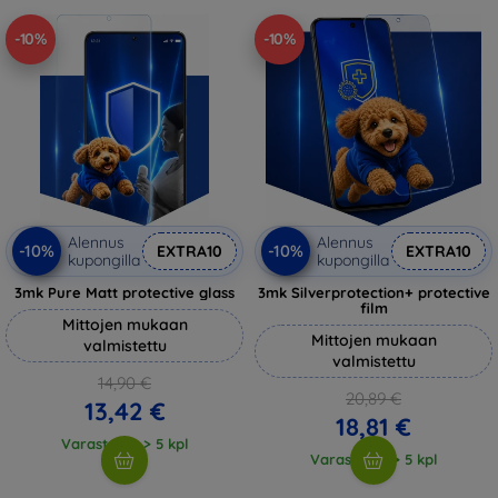
-10%
-10%
Alennus
Alennus
-10%
-10%
EXTRA10
EXTRA10
kupongilla
kupongilla
3mk Pure Matt protective glass
3mk Silverprotection+ protective
film
Mittojen mukaan
Mittojen mukaan
valmistettu
valmistettu
14,90 €
20,89 €
13,42 €
18,81 €
Varastossa > 5 kpl
Varastossa > 5 kpl