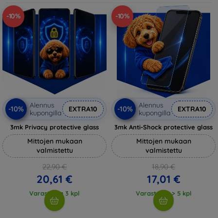
-10%
-10%
Alennus
Alennus
-10%
-10%
EXTRA10
EXTRA10
kupongilla
kupongilla
3mk Privacy protective glass
3mk Anti-Shock protective glass
Mittojen mukaan
Mittojen mukaan
valmistettu
valmistettu
22,90 €
18,90 €
20,61 €
17,01 €
Varastossa 3 kpl
Varastossa > 5 kpl