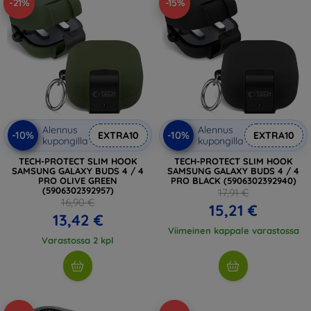
-21%
-15%
Alennus
Alennus
-10%
-10%
EXTRA10
EXTRA10
kupongilla
kupongilla
TECH-PROTECT SLIM HOOK
TECH-PROTECT SLIM HOOK
SAMSUNG GALAXY BUDS 4 / 4
SAMSUNG GALAXY BUDS 4 / 4
PRO OLIVE GREEN
PRO BLACK (5906302392940)
(5906302392957)
17,91 €
16,90 €
15,21 €
13,42 €
Viimeinen kappale varastossa
Varastossa 2 kpl