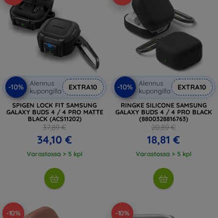
Alennus
Alennus
-10%
-10%
EXTRA10
EXTRA10
kupongilla
kupongilla
SPIGEN LOCK FIT SAMSUNG
RINGKE SILICONE SAMSUNG
GALAXY BUDS 4 / 4 PRO MATTE
GALAXY BUDS 4 / 4 PRO BLACK
BLACK (ACS11202)
(8800328816763)
37,89 €
20,89 €
34,10 €
18,81 €
Varastossa > 5 kpl
Varastossa > 5 kpl
-10%
-10%