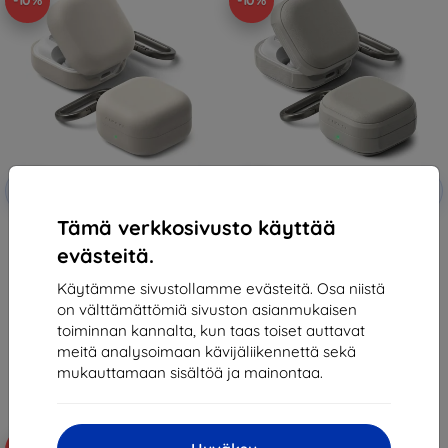
-10%
-10%
Alennus
Alennus
-10%
-10%
EXTRA10
EXTRA10
kupongilla
kupongilla
Tämä verkkosivusto käyttää
RINGKE SILICONE SAMSUNG
RINGKE ONYX MAGNETIC
GALAXY BUDS 4 / 4 PRO STONE
MAGSAFE SAMSUNG GALAXY
evästeitä.
(8800328816787)
BUDS 4 / 4 PRO WARM GREY
(8800328816817)
20,89 €
22,90 €
Käytämme sivustollamme evästeitä. Osa niistä
18,81 €
20,61 €
on välttämättömiä sivuston asianmukaisen
Varastossa > 5 kpl
toiminnan kannalta, kun taas toiset auttavat
Varastossa > 5 kpl
meitä analysoimaan kävijäliikennettä sekä
mukauttamaan sisältöä ja mainontaa.