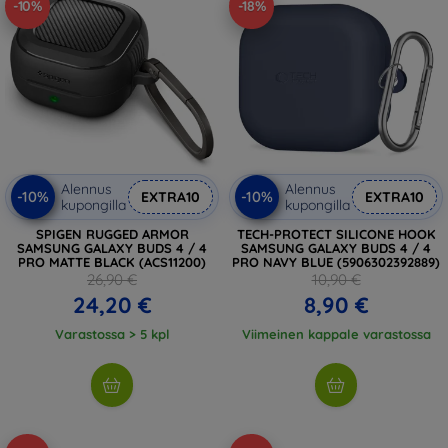
-10%
-18%
Alennus
Alennus
-10%
-10%
EXTRA10
EXTRA10
kupongilla
kupongilla
SPIGEN RUGGED ARMOR
TECH-PROTECT SILICONE HOOK
SAMSUNG GALAXY BUDS 4 / 4
SAMSUNG GALAXY BUDS 4 / 4
PRO MATTE BLACK (ACS11200)
PRO NAVY BLUE (5906302392889)
26,90 €
10,90 €
24,20 €
8,90 €
Varastossa > 5 kpl
Viimeinen kappale varastossa