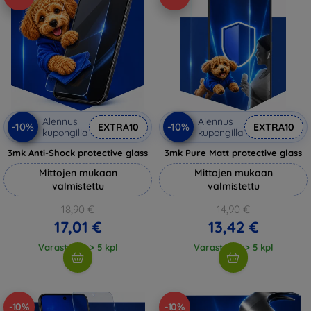
Alennus
Alennus
-10%
-10%
EXTRA10
EXTRA10
kupongilla
kupongilla
3mk Anti-Shock protective glass
3mk Pure Matt protective glass
Mittojen mukaan
Mittojen mukaan
valmistettu
valmistettu
18,90 €
14,90 €
17,01 €
13,42 €
Varastossa > 5 kpl
Varastossa > 5 kpl
-10%
-10%