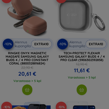
Alennus
Alennus
-10%
-10%
EXTRA10
EXTRA10
kupongilla
kupongilla
RINGKE ONYX MAGNETIC
TECH-PROTECT FLEXAIR
MAGSAFE SAMSUNG GALAXY
SAMSUNG GALAXY BUDS 4 / 4
BUDS 4 / 4 PRO CONSTANT
PRO CLEAR (5906302392858)
CORAL (8800328816824)
12,90 €
22,90 €
11,61 €
20,61 €
Varastossa > 5 kpl
Varastossa > 5 kpl
-10%
-10%