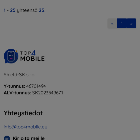
1
-
25
yhteensä
25
.
«
1
»
Shield-SK s.r.o.
Y-tunnus:
46701494
ALV-tunnus:
SK2023549671
Yhteystiedot
info@top4mobile.eu
Kirjoita meille