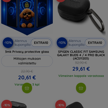
Alennus
Alennus
-10%
-10%
EXTRA10
EXTRA10
kupongilla
kupongilla
3mk Privacy protective glass
SPIGEN CLASSIC FIT SAMSUNG
GALAXY BUDS 4 / 4 PRO BLACK
Mittojen mukaan
(ACS11203)
32,90 €
valmistettu
29,61 €
22,90 €
Viimeinen kappale varastossa
20,61 €
Varastossa 3 kpl
-10%
-10%