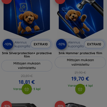
Alennus
Alennus
-10%
-10%
EXTRA10
EXTRA10
kupongilla
kupongilla
3mk Silverprotection+ protective
3mk Hammer protective film
film
Mittojen mukaan
Mittojen mukaan
valmistettu
valmistettu
21,90 €
20,89 €
19,70 €
18,81 €
Varastossa 4 kpl
Varastossa > 5 kpl
-10%
-10%