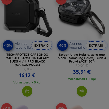
Alennus
Alennus
-10%
-10%
EXTRA10
EXTRA10
kupongilla
kupongilla
TECH-PROTECT CARBONOX
Spigen Ultra Hybrid, zero one
MAGSAFE SAMSUNG GALAXY
black - Samsung Galaxy Buds 4
BUDS 4 / 4 PRO BLACK
Pro/4 (ACS11201)
(5906302392933)
39,90 €
17,91 €
35,91 €
16,12 €
Varastossa > 5 kpl
Varastossa > 5 kpl
-10%
-10%