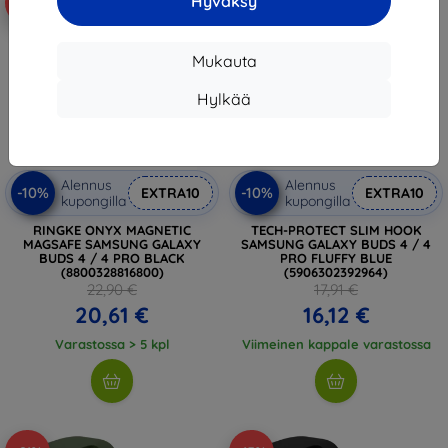
Hyväksy
-10%
-10%
Mukauta
Hylkää
Alennus
Alennus
-10%
-10%
EXTRA10
EXTRA10
kupongilla
kupongilla
RINGKE ONYX MAGNETIC
TECH-PROTECT SLIM HOOK
MAGSAFE SAMSUNG GALAXY
SAMSUNG GALAXY BUDS 4 / 4
BUDS 4 / 4 PRO BLACK
PRO FLUFFY BLUE
(8800328816800)
(5906302392964)
22,90 €
17,91 €
20,61 €
16,12 €
Varastossa > 5 kpl
Viimeinen kappale varastossa