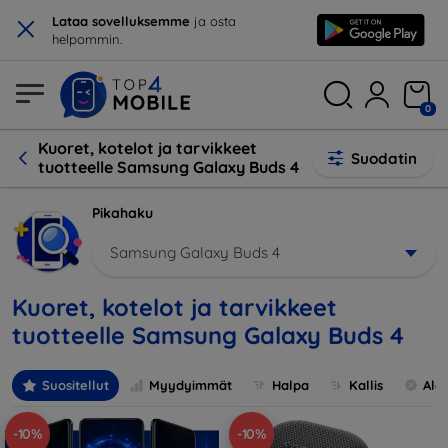
×
Lataa sovelluksemme
ja osta
helpommin.
0
Kuoret, kotelot ja tarvikkeet
Suodatin
tuotteelle Samsung Galaxy Buds 4
Pikahaku
Samsung Galaxy Buds 4
Kuoret, kotelot ja tarvikkeet
tuotteelle Samsung Galaxy Buds 4
Suositellut
Myydyimmät
Halpa
Kallis
Ale
-10%
-10%