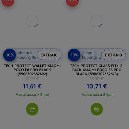
-10%
-23%
Alennus
Alennus
-10%
-10%
EXTRA10
EXTRA10
kupongilla
kupongilla
TECH-PROTECT WALLET XIAOMI
TECH-PROTECT GLASS FIT+ 2-
POCO F8 PRO BLACK
PACK XIAOMI POCO F8 PRO
(5906302352692)
BLACK (5906302352678)
12,90 €
13,90 €
11,61 €
10,71 €
Varastossa > 5 kpl
Varastossa 2 kpl