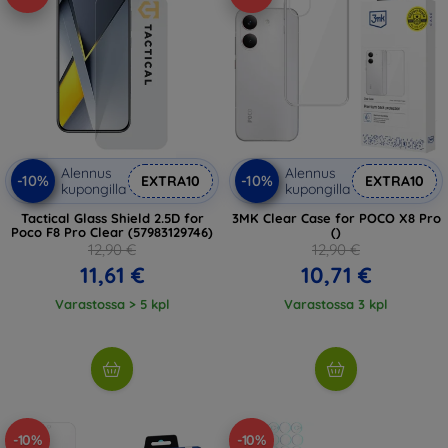
Alennus
Alennus
-10%
-10%
EXTRA10
EXTRA10
kupongilla
kupongilla
Tactical Glass Shield 2.5D for
3MK Clear Case for POCO X8 Pro
Poco F8 Pro Clear (57983129746)
()
12,90 €
12,90 €
11,61 €
10,71 €
Varastossa > 5 kpl
Varastossa 3 kpl
-10%
-10%