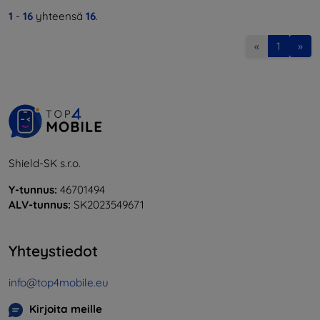
1
-
16
yhteensä
16
.
«
1
»
Shield-SK s.r.o.
Y-tunnus:
46701494
ALV-tunnus:
SK2023549671
Yhteystiedot
info@top4mobile.eu
Kirjoita meille