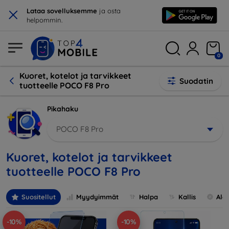
×
Lataa sovelluksemme
ja osta
helpommin.
0
Kuoret, kotelot ja tarvikkeet
Suodatin
tuotteelle POCO F8 Pro
Pikahaku
POCO F8 Pro
Kuoret, kotelot ja tarvikkeet
tuotteelle POCO F8 Pro
Suositellut
Myydyimmät
Halpa
Kallis
Ale
-10%
-10%