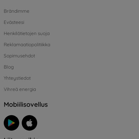
Brändimme
Evästeesi
Henkilötietojen suoja
Reklamaatiopolitiikka
Sopimusehdot
Blog
Yhteystiedot
Vihreä energia
Mobiilisovellus