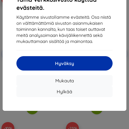
evästeitä.
Käytämme sivustollamme evästeitä. Osa niistä
on välttämättömiä sivuston asianmukaisen
toiminnan kannalta, kun taas toiset auttavat
meitä analysoimaan kävijäliikennettä sekä
mukauttamaan sisältöä ja mainontaa.
Alennus
Alennus
-10%
-10%
EXTRA10
EXTRA10
kupongilla
kupongilla
Hyväksy
3mk Poco M8 Pro 5G - ARC+ ()
3mk Protective film for Poco F8
Pro - ARC+ (5903108740616)
13,90 €
13,90 €
12,51 €
12,51 €
Mukauta
Varastossa > 5 kpl
Varastossa 3 kpl
Hylkää
-10%
-23%