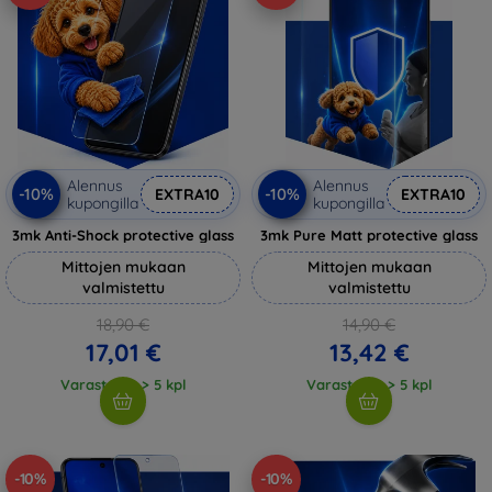
Alennus
Alennus
-10%
-10%
EXTRA10
EXTRA10
kupongilla
kupongilla
3mk Anti-Shock protective glass
3mk Pure Matt protective glass
Mittojen mukaan
Mittojen mukaan
valmistettu
valmistettu
18,90 €
14,90 €
17,01 €
13,42 €
Varastossa > 5 kpl
Varastossa > 5 kpl
-10%
-10%