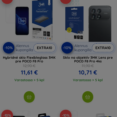
Alennus
Alennus
-10%
-10%
EXTRA10
EXTRA10
kupongilla
kupongilla
Hybridné sklo Flexibleglass 3MK
Sklo na objektív 3MK Lens pre
pre POCO F8 Pro
POCO F8 Pro 4ks
12,90 €
11,90 €
11,61 €
10,71 €
Varastossa > 5 kpl
Varastossa > 5 kpl
-10%
-10%