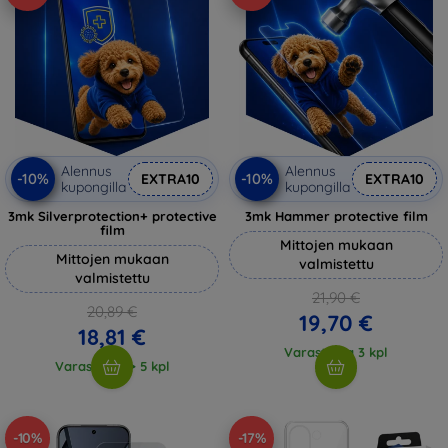
Alennus
Alennus
-10%
-10%
EXTRA10
EXTRA10
kupongilla
kupongilla
3mk Silverprotection+ protective
3mk Hammer protective film
film
Mittojen mukaan
Mittojen mukaan
valmistettu
valmistettu
21,90 €
20,89 €
19,70 €
18,81 €
Varastossa 3 kpl
Varastossa > 5 kpl
-10%
-17%