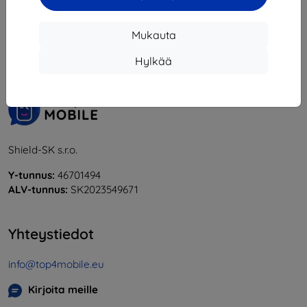
1
-
6
yhteensä
6
.
Mukauta
«
1
»
Hylkää
Shield-SK s.r.o.
Y-tunnus:
46701494
ALV-tunnus:
SK2023549671
Yhteystiedot
info@top4mobile.eu
Kirjoita meille