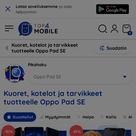
×
Lataa sovelluksemme
ja osta
helpommin.
0
Kuoret, kotelot ja tarvikkeet
Suodatin
tuotteelle Oppo Pad SE
Pikahaku
Oppo Pad SE
Kuoret, kotelot ja tarvikkeet
tuotteelle Oppo Pad SE
Suositellut
Myydyimmät
Halpa
Kallis
Ale
-10%
-10%