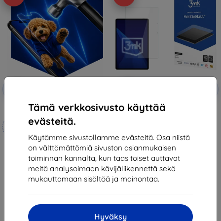
Alennus
Alennus
-10%
-10%
EXTRA10
EXTRA10
kupongilla
kupongilla
Tämä verkkosivusto käyttää
3mk Hammer protective film
3mk FlexibleGlass Hybrid glass
for Oppo Pad SE
evästeitä.
Mittojen mukaan
19,90 €
valmistettu
17,92 €
Käytämme sivustollamme evästeitä. Osa niistä
on välttämättömiä sivuston asianmukaisen
21,90 €
Varastossa > 5 kpl
toiminnan kannalta, kun taas toiset auttavat
19,70 €
meitä analysoimaan kävijäliikennettä sekä
Varastossa 4 kpl
mukauttamaan sisältöä ja mainontaa.
Hyväksy