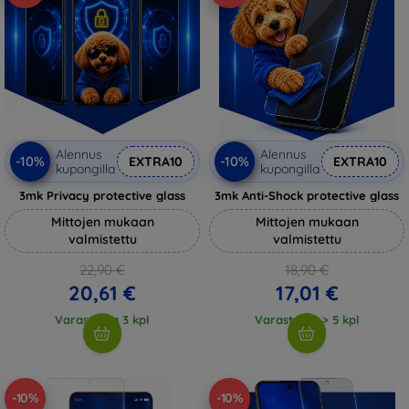
Alennus
Alennus
-10%
-10%
EXTRA10
EXTRA10
kupongilla
kupongilla
3mk Privacy protective glass
3mk Anti-Shock protective glass
Mittojen mukaan
Mittojen mukaan
valmistettu
valmistettu
22,90 €
18,90 €
20,61 €
17,01 €
Varastossa 3 kpl
Varastossa > 5 kpl
-10%
-10%