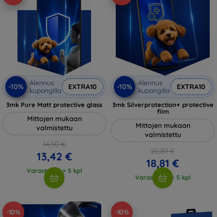
Alennus
Alennus
-10%
-10%
EXTRA10
EXTRA10
kupongilla
kupongilla
3mk Pure Matt protective glass
3mk Silverprotection+ protective
film
Mittojen mukaan
Mittojen mukaan
valmistettu
valmistettu
14,90 €
20,89 €
13,42 €
18,81 €
Varastossa > 5 kpl
Varastossa > 5 kpl
-10%
-10%