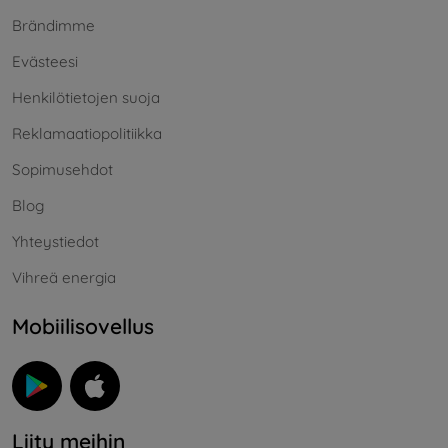
Brändimme
Evästeesi
Henkilötietojen suoja
Reklamaatiopolitiikka
Sopimusehdot
Blog
Yhteystiedot
Vihreä energia
Mobiilisovellus
Liity meihin