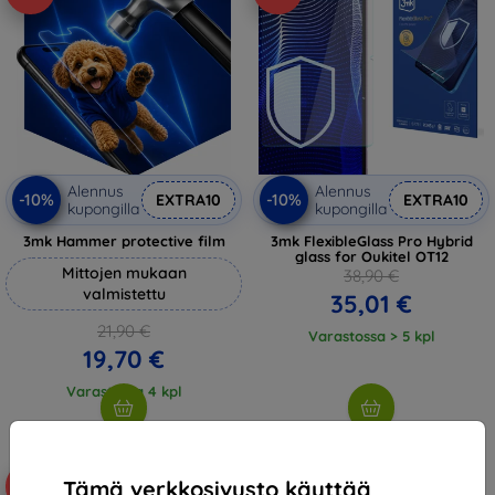
Alennus
Alennus
-10%
-10%
EXTRA10
EXTRA10
kupongilla
kupongilla
3mk Hammer protective film
3mk FlexibleGlass Pro Hybrid
glass for Oukitel OT12
Mittojen mukaan
38,90 €
valmistettu
35,01 €
21,90 €
Varastossa > 5 kpl
19,70 €
Varastossa 4 kpl
Tämä verkkosivusto käyttää
-10%