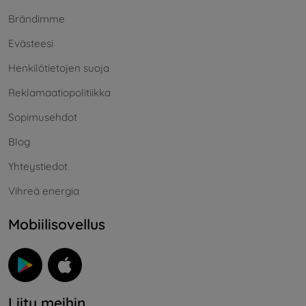
Brändimme
Evästeesi
Henkilötietojen suoja
Reklamaatiopolitiikka
Sopimusehdot
Blog
Yhteystiedot
Vihreä energia
Mobiilisovellus
Liity meihin