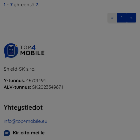
1
-
7
yhteensä
7
.
«
1
»
Shield-SK s.r.o.
Y-tunnus:
46701494
ALV-tunnus:
SK2023549671
Yhteystiedot
info@top4mobile.eu
Kirjoita meille