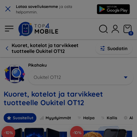
×
Lataa sovelluksemme
ja osta
helpommin.
0
Kuoret, kotelot ja tarvikkeet
Suodatin
tuotteelle Oukitel OT12
Pikahaku
Oukitel OT12
Kuoret, kotelot ja tarvikkeet
tuotteelle Oukitel OT12
Suositellut
Myydyimmät
Halpa
Kallis
Ale
-10%
-10%