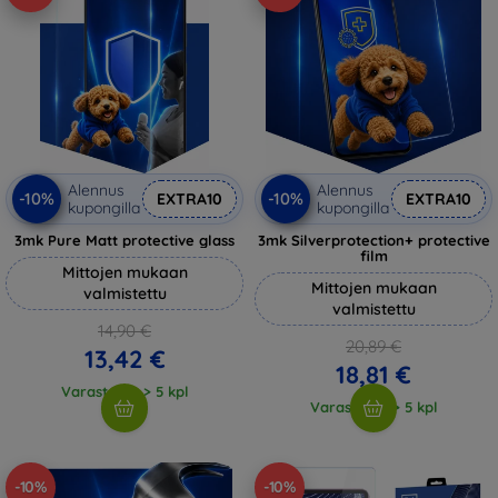
Alennus
Alennus
-10%
-10%
EXTRA10
EXTRA10
kupongilla
kupongilla
3mk Pure Matt protective glass
3mk Silverprotection+ protective
film
Mittojen mukaan
Mittojen mukaan
valmistettu
valmistettu
14,90 €
20,89 €
13,42 €
18,81 €
Varastossa > 5 kpl
Varastossa > 5 kpl
-10%
-10%