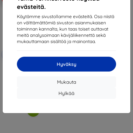
evästeitä.
Käytämme sivustollamme evästeitä. Osa niistä
on välttämättömiä sivuston asianmukaisen
toiminnan kannalta, kun taas toiset auttavat
meitä analysoimaan kävijäliikennettä sekä
mukauttamaan sisältöä ja mainontaa.
Alennus
-10%
EXTRA10
kupongilla
Hyväksy
3mk FlexibleGlass Hybrid glass
for Oukitel OT12
19,90 €
17,92 €
Mukauta
Varastossa > 5 kpl
Hylkää