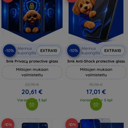
Alennus
Alennus
-10%
-10%
EXTRA10
EXTRA10
kupongilla
kupongilla
3mk Privacy protective glass
3mk Anti-Shock protective glass
Mittojen mukaan
Mittojen mukaan
valmistettu
valmistettu
22,90 €
18,90 €
20,61 €
17,01 €
Varastossa 3 kpl
Varastossa > 5 kpl
-10%
-10%