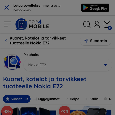
×
Lataa sovelluksemme
ja osta
helpommin.
0
Kuoret, kotelot ja tarvikkeet
Suodatin
tuotteelle Nokia E72
Pikahaku
Nokia E72
Kuoret, kotelot ja tarvikkeet
tuotteelle Nokia E72
Suositellut
Myydyimmät
Halpa
Kallis
Ale
-10%
-10%