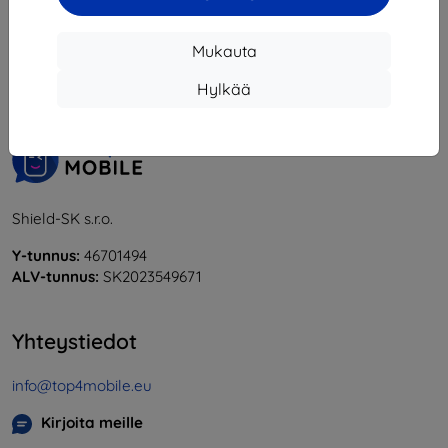
1
-
6
yhteensä
6
.
Mukauta
«
1
»
Hylkää
Shield-SK s.r.o.
Y-tunnus:
46701494
ALV-tunnus:
SK2023549671
Yhteystiedot
info@top4mobile.eu
Kirjoita meille