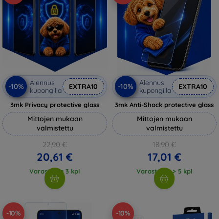
Alennus
Alennus
-10%
-10%
EXTRA10
EXTRA10
kupongilla
kupongilla
3mk Privacy protective glass
3mk Anti-Shock protective glass
Mittojen mukaan
Mittojen mukaan
valmistettu
valmistettu
22,90 €
18,90 €
20,61 €
17,01 €
Varastossa 3 kpl
Varastossa > 5 kpl
-10%
-10%