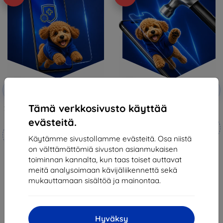
Alennus
Alennus
-10%
-10%
EXTRA10
EXTRA10
kupongilla
kupongilla
Tämä verkkosivusto käyttää
3mk Silverprotection+ protective
3mk Hammer protective film
film
evästeitä.
Mittojen mukaan
Mittojen mukaan
valmistettu
Käytämme sivustollamme evästeitä. Osa niistä
valmistettu
on välttämättömiä sivuston asianmukaisen
21,90 €
20,89 €
toiminnan kannalta, kun taas toiset auttavat
19,70 €
18,81 €
meitä analysoimaan kävijäliikennettä sekä
Varastossa 4 kpl
mukauttamaan sisältöä ja mainontaa.
Varastossa > 5 kpl
Hyväksy