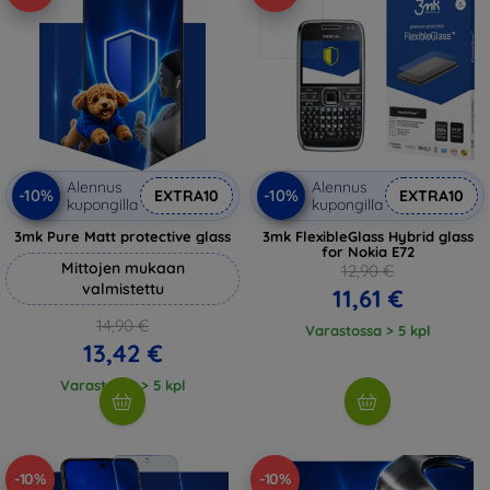
Alennus
Alennus
-10%
-10%
EXTRA10
EXTRA10
kupongilla
kupongilla
3mk Pure Matt protective glass
3mk FlexibleGlass Hybrid glass
for Nokia E72
Mittojen mukaan
12,90 €
valmistettu
11,61 €
14,90 €
Varastossa > 5 kpl
13,42 €
Varastossa > 5 kpl
-10%
-10%