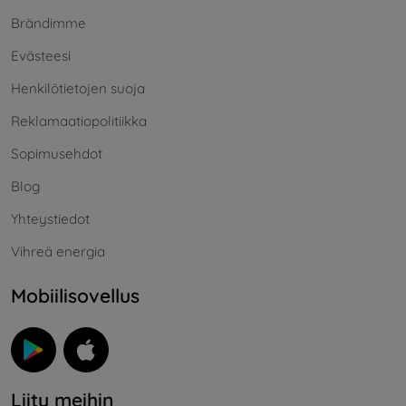
Brändimme
Evästeesi
Henkilötietojen suoja
Reklamaatiopolitiikka
Sopimusehdot
Blog
Yhteystiedot
Vihreä energia
Mobiilisovellus
Liity meihin