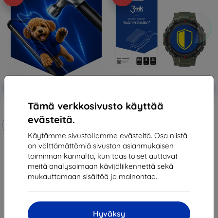
Alennus
Alennus
-10%
-10%
EXTRA10
EXTRA10
kupongilla
kupongilla
Tämä verkkosivusto käyttää
3mk Hammer protective film
3mk Watch Protection
FlexibleGlass Hybrid glass for
evästeitä.
Mittojen mukaan
Xiaomi Amazfit T-Rex 1.3
12,90 €
valmistettu
Käytämme sivustollamme evästeitä. Osa niistä
11,61 €
on välttämättömiä sivuston asianmukaisen
21,90 €
Varastossa > 5 kpl
toiminnan kannalta, kun taas toiset auttavat
19,70 €
meitä analysoimaan kävijäliikennettä sekä
Varastossa 4 kpl
mukauttamaan sisältöä ja mainontaa.
Hyväksy