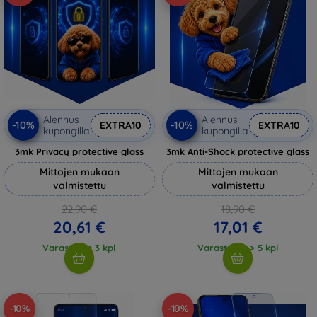
Alennus
Alennus
-10%
-10%
EXTRA10
EXTRA10
kupongilla
kupongilla
3mk Privacy protective glass
3mk Anti-Shock protective glass
Mittojen mukaan
Mittojen mukaan
valmistettu
valmistettu
22,90 €
18,90 €
20,61 €
17,01 €
Varastossa 3 kpl
Varastossa > 5 kpl
-10%
-10%