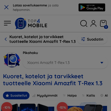
×
Lataa sovelluksemme
ja osta
helpommin.
0
Kuoret, kotelot ja tarvikkeet
Suodatin
tuotteelle Xiaomi Amazfit T-Rex 1.3
Pikahaku
Xiaomi Amazfit T-Rex 1.3
Kuoret, kotelot ja tarvikkeet
tuotteelle Xiaomi Amazfit T-Rex 1.3
Suositellut
Myydyimmät
Halpa
Kallis
Ale
-10%
-10%