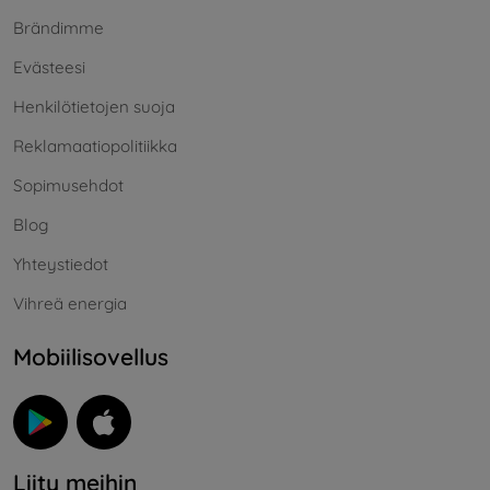
Brändimme
Evästeesi
Henkilötietojen suoja
Reklamaatiopolitiikka
Sopimusehdot
Blog
Yhteystiedot
Vihreä energia
Mobiilisovellus
Liity meihin