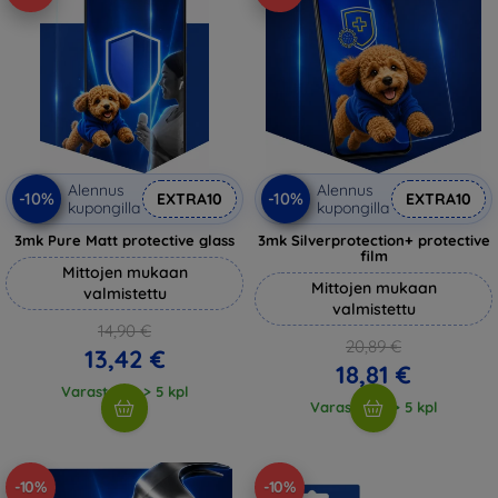
Alennus
Alennus
-10%
-10%
EXTRA10
EXTRA10
kupongilla
kupongilla
3mk Pure Matt protective glass
3mk Silverprotection+ protective
film
Mittojen mukaan
Mittojen mukaan
valmistettu
valmistettu
14,90 €
20,89 €
13,42 €
18,81 €
Varastossa > 5 kpl
Varastossa > 5 kpl
-10%
-10%