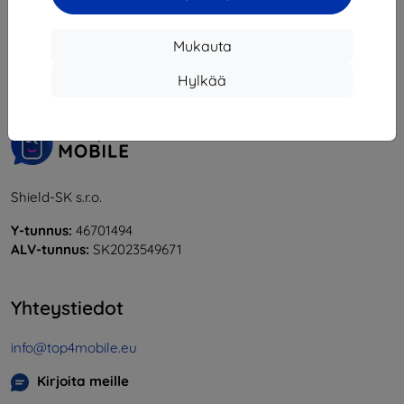
1
-
6
yhteensä
6
.
Mukauta
«
1
»
Hylkää
Shield-SK s.r.o.
Y-tunnus:
46701494
ALV-tunnus:
SK2023549671
Yhteystiedot
info@top4mobile.eu
Kirjoita meille