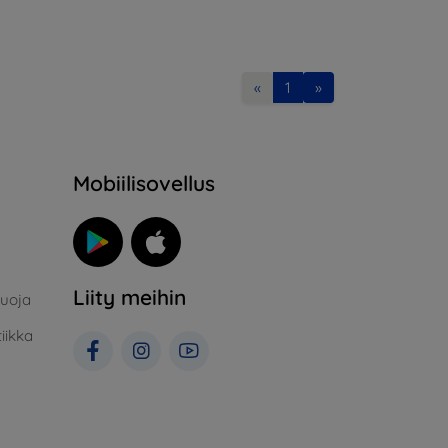
«
1
»
Mobiilisovellus
Liity meihin
suoja
iikka