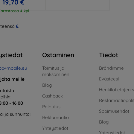
19,70 €
arastossa 4 kpl
teensä
6
.
ystiedot
Ostaminen
Tiedot
op4mobile.eu
Toimitus ja
Brändimme
maksaminen
Evästeesi
rjoita meille
Blog
Henkilötietojen 
taista
Cashback
aihin:
Reklamaatiopolit
8:00 - 16:00
Palautus
Sopimusehdot
i ja sunnuntai:
Reklamaatio
Blog
Yhteystiedot
Yhteystiedot