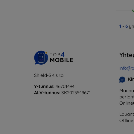
V
1
-
6
yh
Yhte
info@t
Shield-SK s.r.o.
Ki
Y-tunnus:
46701494
Maanan
ALV-tunnus:
SK2023549671
perjant
Online
Lauanta
Offline