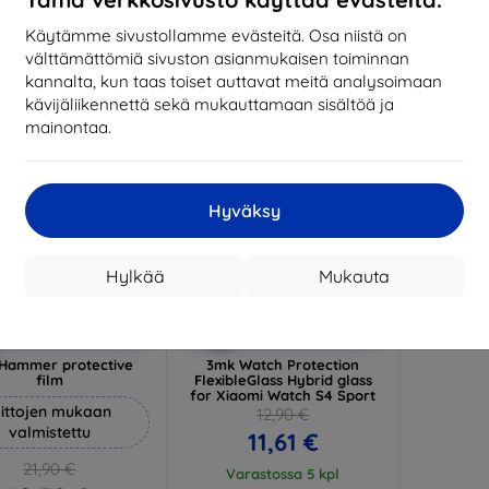
17,01 €
1
arastossa 3 kpl
Käytämme sivustollamme evästeitä. Osa niistä on
Varastossa > 5 kpl
Varas
välttämättömiä sivuston asianmukaisen toiminnan
-10%
kannalta, kun taas toiset auttavat meitä analysoimaan
kävijäliikennettä sekä mukauttamaan sisältöä ja
mainontaa.
Hyväksy
Hylkää
Mukauta
Alennus
Alennus
%
-10%
EXTRA10
EXTRA10
kupongilla
kupongilla
Hammer protective
3mk Watch Protection
film
FlexibleGlass Hybrid glass
for Xiaomi Watch S4 Sport
ittojen mukaan
12,90 €
valmistettu
11,61 €
21,90 €
Varastossa 5 kpl