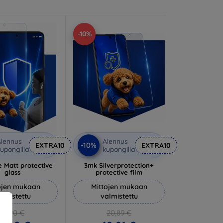
-10%
lennus
Alennus
-10%
EXTRA10
EXTRA10
upongilla
kupongilla
 Matt protective
3mk Silverprotection+
glass
protective film
ojen mukaan
Mittojen mukaan
almistettu
valmistettu
14,90 €
20,89 €