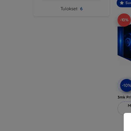
Suo
Tulokset
6
-10%
-10
3mk Pri
M