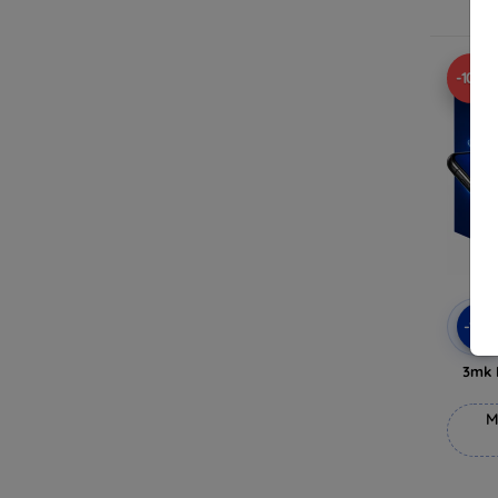
V
-10%
-10
3mk 
M