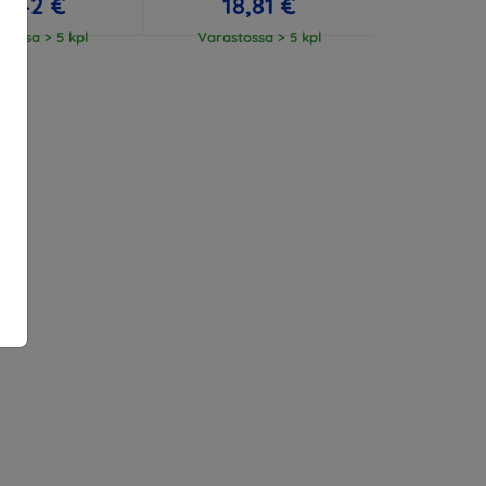
3,42 €
18,81 €
tossa > 5 kpl
Varastossa > 5 kpl