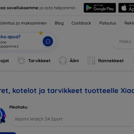
taa sovelluksemme
ja osta helpommin.
Toimitus ja maksaminen
Blog
Cashback
Palautus
Rekl
etko apua?
uloa
uppaamme.
|
ojat
Tarvikkeet
Ääni
Rannekkeet
et, kotelot ja tarvikkeet tuotteelle X
Pikahaku
Xiaomi Watch S4 Sport