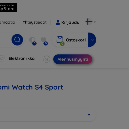
amaatio
Yhteystiedot
Kirjaudu
Ostoskori
0
0
0
Elektroniikka
Alennusmyynti
iaomi Watch S4 Sport