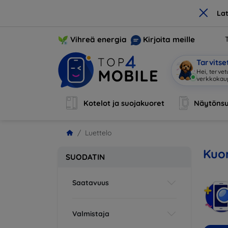
×
La
Vihreä energia
Kirjoita meille
Tarvits
Hei, tervet
verkkoka
Kotelot ja suojakuoret
Näytönsu
Luettelo
Kuor
SUODATIN
Saatavuus
Valmistaja