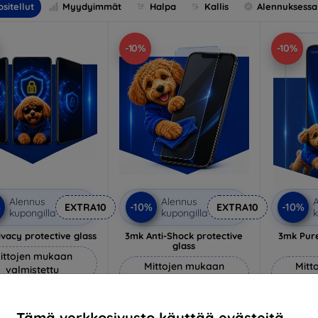
sitellut
Myydyimmät
Halpa
Kallis
Alennuksessa
-10%
-10%
Alennus
Alennus
A
%
-10%
-10%
EXTRA10
EXTRA10
kupongilla
kupongilla
k
vacy protective glass
3mk Anti-Shock protective
3mk Pure
glass
ittojen mukaan
Mittojen mukaan
Mitt
valmistettu
valmistettu
v
22,90 €
18,90 €
20,61 €
Tämä verkkosivusto käyttää evästeitä.