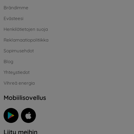
Brändimme
Evästeesi
Henkilötietojen suoja
Reklamaatiopolitiikka
Sopimusehdot
Blog
Yhteystiedot
Vihreä energia
Mobiilisovellus
Liity meihin