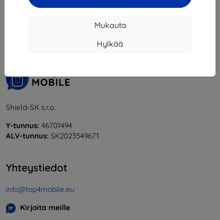
1
-
5
yhteensä
5
.
Mukauta
«
1
»
Hylkää
Shield-SK s.r.o.
Y-tunnus:
46701494
ALV-tunnus:
SK2023549671
Yhteystiedot
info@top4mobile.eu
Kirjoita meille