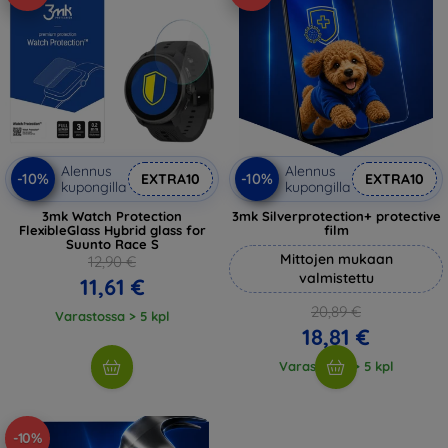
Alennus
Alennus
-10%
-10%
EXTRA10
EXTRA10
kupongilla
kupongilla
3mk Watch Protection
3mk Silverprotection+ protective
FlexibleGlass Hybrid glass for
film
Suunto Race S
Mittojen mukaan
12,90 €
valmistettu
11,61 €
20,89 €
Varastossa > 5 kpl
18,81 €
Varastossa > 5 kpl
-10%