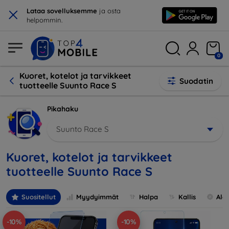
×
Lataa sovelluksemme
ja osta
helpommin.
0
Kuoret, kotelot ja tarvikkeet
Suodatin
tuotteelle Suunto Race S
Pikahaku
Suunto Race S
Kuoret, kotelot ja tarvikkeet
tuotteelle Suunto Race S
Suositellut
Myydyimmät
Halpa
Kallis
Ale
-10%
-10%