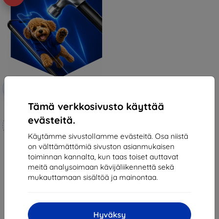
Alennus
-10%
EXTRA10
kupongilla
Tämä verkkosivusto käyttää
3mk Hammer protective film
evästeitä.
Mittojen mukaan
valmistettu
Käytämme sivustollamme evästeitä. Osa niistä
on välttämättömiä sivuston asianmukaisen
21,90 €
toiminnan kannalta, kun taas toiset auttavat
19,70 €
meitä analysoimaan kävijäliikennettä sekä
Varastossa 3 kpl
mukauttamaan sisältöä ja mainontaa.
Hyväksy