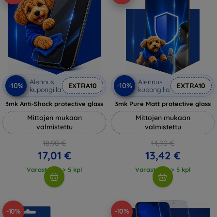
Alennus
Alennus
-10%
-10%
EXTRA10
EXTRA10
kupongilla
kupongilla
3mk Anti-Shock protective glass
3mk Pure Matt protective glass
Mittojen mukaan
Mittojen mukaan
valmistettu
valmistettu
18,90 €
14,90 €
17,01 €
13,42 €
Varastossa > 5 kpl
Varastossa > 5 kpl
-10%
-10%