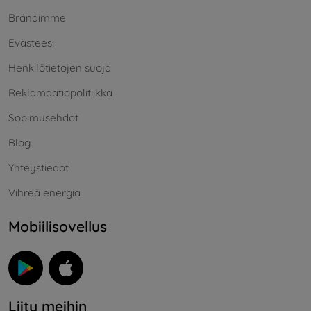
Brändimme
Evästeesi
Henkilötietojen suoja
Reklamaatiopolitiikka
Sopimusehdot
Blog
Yhteystiedot
Vihreä energia
Mobiilisovellus
Liity meihin