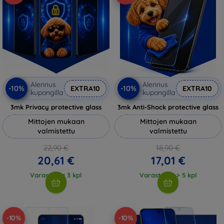
Alennus
Alennus
-10%
-10%
EXTRA10
EXTRA10
kupongilla
kupongilla
3mk Privacy protective glass
3mk Anti-Shock protective glass
Mittojen mukaan
Mittojen mukaan
valmistettu
valmistettu
22,90 €
18,90 €
20,61 €
17,01 €
Varastossa 3 kpl
Varastossa > 5 kpl
-10%
-10%