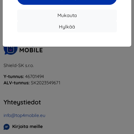
1
-
6
yhteensä
6
.
Mukauta
«
1
»
Hylkää
Shield-SK s.r.o.
Y-tunnus:
46701494
ALV-tunnus:
SK2023549671
Yhteystiedot
info@top4mobile.eu
Kirjoita meille