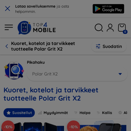
×
Lataa sovelluksemme
ja osta
helpommin.
0
Kuoret, kotelot ja tarvikkeet
Suodatin
tuotteelle Polar Grit X2
Pikahaku
Polar Grit X2
Kuoret, kotelot ja tarvikkeet
tuotteelle Polar Grit X2
Suositellut
Myydyimmät
Halpa
Kallis
Ale
-10%
-10%