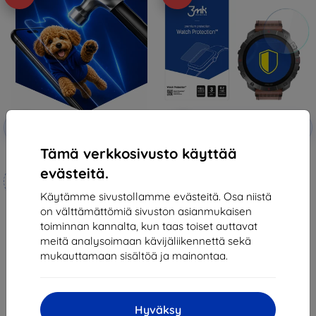
Alennus
Alennus
-10%
-10%
EXTRA10
EXTRA10
kupongilla
kupongilla
Tämä verkkosivusto käyttää
3mk Hammer protective film
3mk Watch Protection
FlexibleGlass Hybrid glass for
evästeitä.
Mittojen mukaan
Polar Grit X2
12,90 €
valmistettu
Käytämme sivustollamme evästeitä. Osa niistä
11,61 €
on välttämättömiä sivuston asianmukaisen
21,90 €
Varastossa > 5 kpl
toiminnan kannalta, kun taas toiset auttavat
19,70 €
meitä analysoimaan kävijäliikennettä sekä
Varastossa 4 kpl
mukauttamaan sisältöä ja mainontaa.
Hyväksy