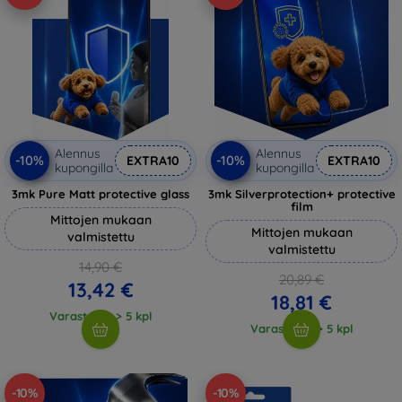
Alennus
Alennus
-10%
-10%
EXTRA10
EXTRA10
kupongilla
kupongilla
3mk Pure Matt protective glass
3mk Silverprotection+ protective
film
Mittojen mukaan
Mittojen mukaan
valmistettu
valmistettu
14,90 €
20,89 €
13,42 €
18,81 €
Varastossa > 5 kpl
Varastossa > 5 kpl
-10%
-10%