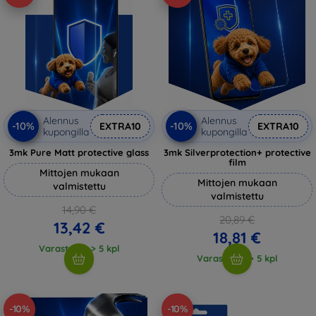
Alennus
Alennus
-10%
-10%
EXTRA10
EXTRA10
kupongilla
kupongilla
3mk Pure Matt protective glass
3mk Silverprotection+ protective
film
Mittojen mukaan
Mittojen mukaan
valmistettu
valmistettu
14,90 €
20,89 €
13,42 €
18,81 €
Varastossa > 5 kpl
Varastossa > 5 kpl
-10%
-10%