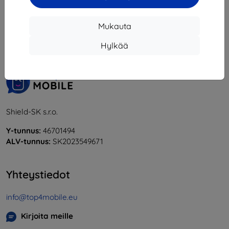
1
-
6
yhteensä
6
.
Mukauta
«
1
»
Hylkää
Shield-SK s.r.o.
Y-tunnus:
46701494
ALV-tunnus:
SK2023549671
Yhteystiedot
info@top4mobile.eu
Kirjoita meille