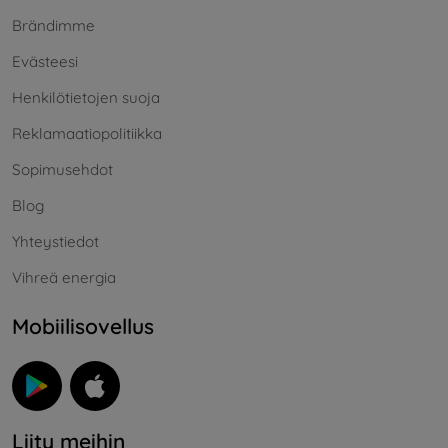
Brändimme
Evästeesi
Henkilötietojen suoja
Reklamaatiopolitiikka
Sopimusehdot
Blog
Yhteystiedot
Vihreä energia
Mobiilisovellus
Liity meihin