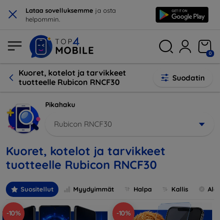
×
Lataa sovelluksemme
ja osta
helpommin.
0
Kuoret, kotelot ja tarvikkeet
Suodatin
tuotteelle Rubicon RNCF30
Pikahaku
Rubicon RNCF30
Kuoret, kotelot ja tarvikkeet
tuotteelle Rubicon RNCF30
Suositellut
Myydyimmät
Halpa
Kallis
Ale
-10%
-10%