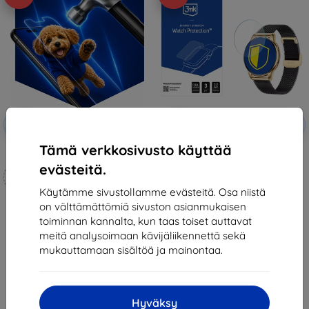
Alennus
Alennus
-10%
-10%
EXTRA10
EXTRA10
kupongilla
kupongilla
Tämä verkkosivusto käyttää
3mk Hammer protective film
3mk Watch Protection ARC
Protective film for Rubicon
evästeitä.
Mittojen mukaan
RNCF30
12,90 €
valmistettu
Käytämme sivustollamme evästeitä. Osa niistä
11,61 €
on välttämättömiä sivuston asianmukaisen
21,90 €
Varastossa > 5 kpl
toiminnan kannalta, kun taas toiset auttavat
19,70 €
meitä analysoimaan kävijäliikennettä sekä
Varastossa 4 kpl
mukauttamaan sisältöä ja mainontaa.
Hyväksy