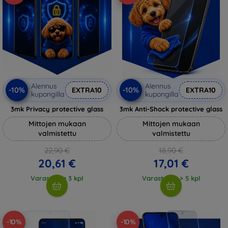
Alennus
Alennus
-10%
-10%
EXTRA10
EXTRA10
kupongilla
kupongilla
3mk Privacy protective glass
3mk Anti-Shock protective glass
Mittojen mukaan
Mittojen mukaan
valmistettu
valmistettu
22,90 €
18,90 €
20,61 €
17,01 €
Varastossa 3 kpl
Varastossa > 5 kpl
-10%
-10%