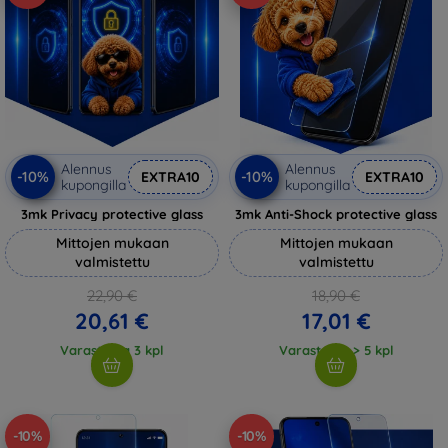
Alennus
Alennus
-10%
-10%
EXTRA10
EXTRA10
kupongilla
kupongilla
3mk Privacy protective glass
3mk Anti-Shock protective glass
Mittojen mukaan
Mittojen mukaan
valmistettu
valmistettu
22,90 €
18,90 €
20,61 €
17,01 €
Varastossa 3 kpl
Varastossa > 5 kpl
-10%
-10%