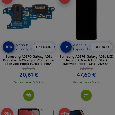
Alennus
Alennus
-10%
-10%
EXTRA10
EXTRA10
kupongilla
kupongilla
Samsung A037G Galaxy A03s
Samsung A037G Galaxy A03s LCD
Board with Charging Connector
display + Touch Unit Black
(Service Pack) (GH81-21245A)
(Service Pack) (GH81-21233A)
22,90 €
52,90 €
20,61 €
47,60 €
Varastossa > 5 kpl
Varastossa 5 kpl
-51%
-48%