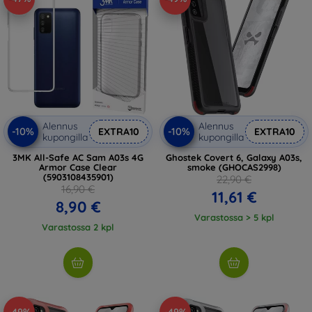
Alennus
Alennus
-10%
-10%
EXTRA10
EXTRA10
kupongilla
kupongilla
3MK All-Safe AC Sam A03s 4G
Ghostek Covert 6, Galaxy A03s,
Armor Case Clear
smoke (GHOCAS2998)
(5903108435901)
22,90 €
16,90 €
11,61 €
8,90 €
Varastossa > 5 kpl
Varastossa 2 kpl