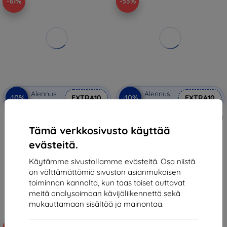
-61%
-53%
Alennus
Alennus
-10%
-10%
EXTRA10
EXTRA10
kupongilla
kupongilla
Ghostek Iron Armor 3, Samsung
3MK SatinArmor+ Case Samsung
Galaxy A03s, Black
A037 A03s 4G Military Grade
Tämä verkkosivusto käyttää
(GHOCAS3008)
18,90 €
29,90 €
evästeitä.
8,90 €
11,61 €
Varastossa 2 kpl
Käytämme sivustollamme evästeitä. Osa niistä
Varastossa 4 kpl
on välttämättömiä sivuston asianmukaisen
toiminnan kannalta, kun taas toiset auttavat
meitä analysoimaan kävijäliikennettä sekä
mukauttamaan sisältöä ja mainontaa.