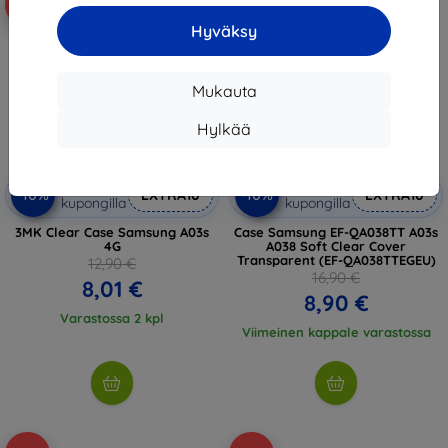
-38%
-47%
Hyväksy
Mukauta
Hylkää
Alennus
Alennus
-10%
-10%
EXTRA10
EXTRA10
kupongilla
kupongilla
3MK Clear Case Samsung A03s
Case Samsung EF-QA038TT A03s
4G
A038 Soft Clear Cover
Transparent (EF-QA038TTEGEU)
12,90 €
16,90 €
8,01 €
8,90 €
Varastossa 2 kpl
Viimeinen kappale varastossa