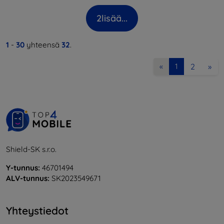
2
lisää...
1
-
30
yhteensä
32
.
2
»
«
1
Shield-SK s.r.o.
Y-tunnus:
46701494
ALV-tunnus:
SK2023549671
Yhteystiedot