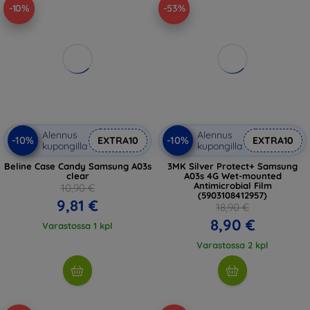
-10%
-53%
Alennus
Alennus
-10%
-10%
EXTRA10
EXTRA10
kupongilla
kupongilla
Beline Case Candy Samsung A03s
3MK Silver Protect+ Samsung
clear
A03s 4G Wet-mounted
Antimicrobial Film
10,90 €
(5903108412957)
9,81 €
18,90 €
8,90 €
Varastossa 1 kpl
Varastossa 2 kpl