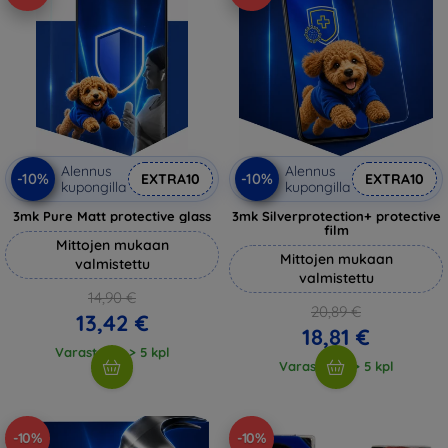
Alennus
Alennus
-10%
-10%
EXTRA10
EXTRA10
kupongilla
kupongilla
3mk Pure Matt protective glass
3mk Silverprotection+ protective
film
Mittojen mukaan
Mittojen mukaan
valmistettu
valmistettu
14,90 €
20,89 €
13,42 €
18,81 €
Varastossa > 5 kpl
Varastossa > 5 kpl
-10%
-10%