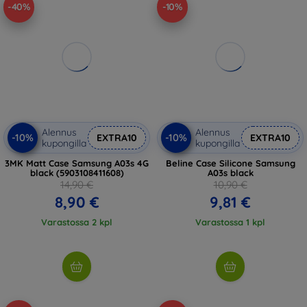
-40%
-10%
Alennus
Alennus
-10%
-10%
EXTRA10
EXTRA10
kupongilla
kupongilla
3MK Matt Case Samsung A03s 4G
Beline Case Silicone Samsung
black (5903108411608)
A03s black
14,90 €
10,90 €
8,90 €
9,81 €
Varastossa 2 kpl
Varastossa 1 kpl