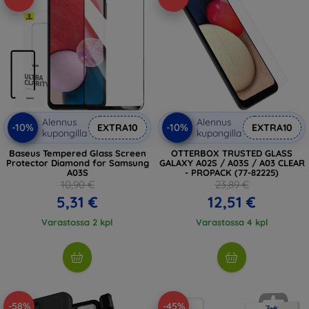
Alennus
Alennus
-10%
-10%
EXTRA10
EXTRA10
kupongilla
kupongilla
Baseus Tempered Glass Screen
OTTERBOX TRUSTED GLASS
Protector Diamond for Samsung
GALAXY A02S / A03S / A03 CLEAR
A03S
- PROPACK (77-82225)
10,90 €
23,89 €
5,31 €
12,51 €
Varastossa 2 kpl
Varastossa 4 kpl
-58%
-45%