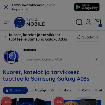
×
Lataa sovelluksemme
ja osta
helpommin.
0
Kuoret, kotelot ja tarvikkeet
Suodatin
tuotteelle Samsung Galaxy A03s
Pikahaku
Samsung Galaxy A03s
Kuoret, kotelot ja tarvikkeet
tuotteelle Samsung Galaxy A03s
Suositellut
Myydyimmät
Halpa
Kallis
Ale
-10%
-10%