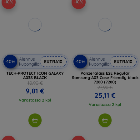
-10%
-10%
Alennus
Alennus
-10%
-10%
EXTRA10
EXTRA10
kupongilla
kupongilla
TECH-PROTECT ICON GALAXY
PanzerGlass E2E Regular
A03S BLACK
Samsung A03 Case Friendly black
7280 (7280)
10,90 €
27,90 €
9,81 €
25,11 €
Varastossa 2 kpl
Varastossa 2 kpl