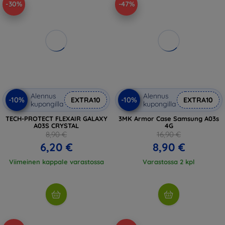
-30%
-47%
Alennus
Alennus
-10%
-10%
EXTRA10
EXTRA10
kupongilla
kupongilla
TECH-PROTECT FLEXAIR GALAXY
3MK Armor Case Samsung A03s
A03S CRYSTAL
4G
8,90 €
16,90 €
6,20 €
8,90 €
Viimeinen kappale varastossa
Varastossa 2 kpl