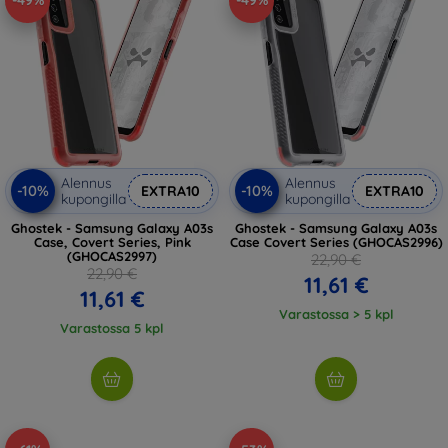
-49%
-49%
Alennus
Alennus
-10%
-10%
EXTRA10
EXTRA10
kupongilla
kupongilla
Ghostek - Samsung Galaxy A03s
Ghostek - Samsung Galaxy A03s
Case, Covert Series, Pink
Case Covert Series (GHOCAS2996)
(GHOCAS2997)
22,90 €
22,90 €
11,61 €
11,61 €
Varastossa > 5 kpl
Varastossa 5 kpl