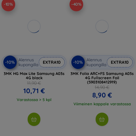
-10%
-40%
Alennus
Alennus
-10%
-10%
EXTRA10
EXTRA10
kupongilla
kupongilla
3MK HG Max Lite Samsung A03s
3MK Folia ARC+FS Samsung A03s
4G black
4G Fullscreen Foil
(5903108412919)
11,90 €
14,90 €
10,71 €
8,90 €
Varastossa > 5 kpl
Viimeinen kappale varastossa