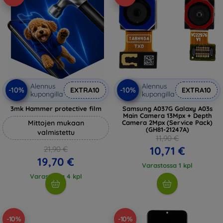
Alennus
Alennus
-10%
-10%
EXTRA10
EXTRA10
kupongilla
kupongilla
3mk Hammer protective film
Samsung A037G Galaxy A03s
Main Camera 13Mpx + Depth
Mittojen mukaan
Camera 2Mpx (Service Pack)
(GH81-21247A)
valmistettu
11,90 €
10,71 €
21,90 €
19,70 €
Varastossa 1 kpl
Varastossa 4 kpl
-10%
-10%