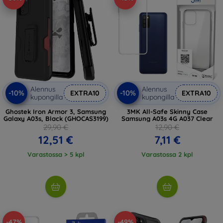
Alennus
Alennus
-10%
-10%
EXTRA10
EXTRA10
kupongilla
kupongilla
Ghostek Iron Armor 3, Samsung
3MK All-Safe Skinny Case
Galaxy A03s, Black (GHOCAS3199)
Samsung A03s 4G A037 Clear
29,90 €
12,90 €
12,51 €
7,11 €
Varastossa > 5 kpl
Varastossa 2 kpl
-47%
-49%