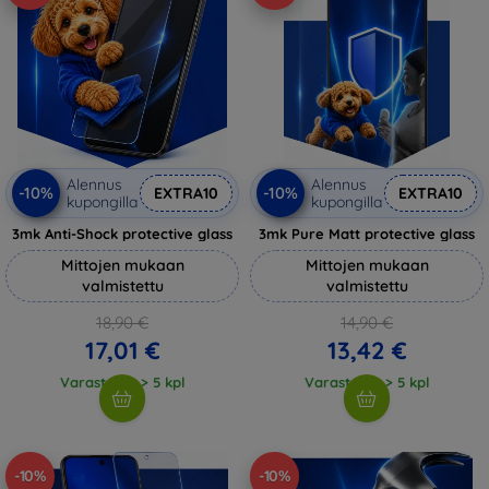
Alennus
Alennus
-10%
-10%
EXTRA10
EXTRA10
kupongilla
kupongilla
3mk Anti-Shock protective glass
3mk Pure Matt protective glass
Mittojen mukaan
Mittojen mukaan
valmistettu
valmistettu
18,90 €
14,90 €
17,01 €
13,42 €
Varastossa > 5 kpl
Varastossa > 5 kpl
-10%
-10%