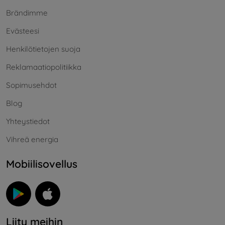
Brändimme
Evästeesi
Henkilötietojen suoja
Reklamaatiopolitiikka
Sopimusehdot
Blog
Yhteystiedot
Vihreä energia
Mobiilisovellus
Liity meihin