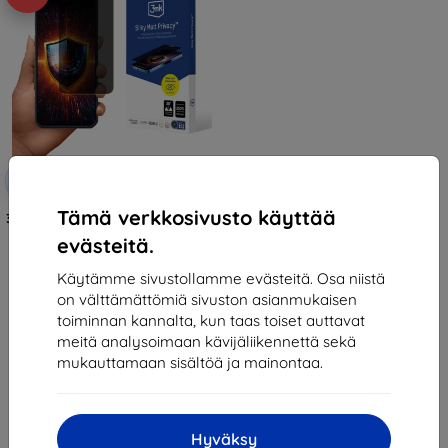
Alennus
-10%
EXTRA10
kupongilla
Tämä verkkosivusto käyttää
3mk Silky Matt Privacy Protective
film for Oukitel WP35/WP35 S
evästeitä.
16,90 €
15,21 €
Käytämme sivustollamme evästeitä. Osa niistä
on välttämättömiä sivuston asianmukaisen
Varastossa > 5 kpl
toiminnan kannalta, kun taas toiset auttavat
meitä analysoimaan kävijäliikennettä sekä
mukauttamaan sisältöä ja mainontaa.
Hyväksy