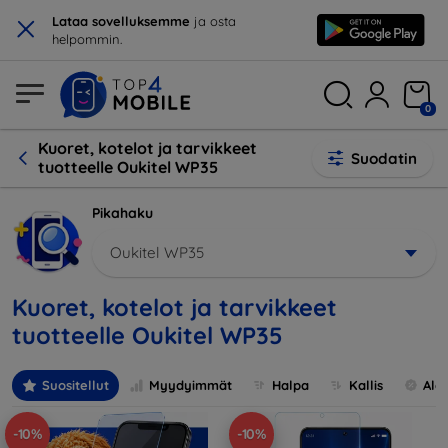
×
Lataa sovelluksemme
ja osta
helpommin.
0
Kuoret, kotelot ja tarvikkeet
Suodatin
tuotteelle Oukitel WP35
Pikahaku
Oukitel WP35
Kuoret, kotelot ja tarvikkeet
tuotteelle Oukitel WP35
Suositellut
Myydyimmät
Halpa
Kallis
Ale
-10%
-10%