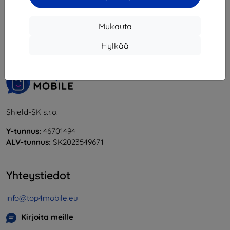
1
-
5
yhteensä
5
.
Mukauta
«
1
»
Hylkää
Shield-SK s.r.o.
Y-tunnus:
46701494
ALV-tunnus:
SK2023549671
Yhteystiedot
info@top4mobile.eu
Kirjoita meille