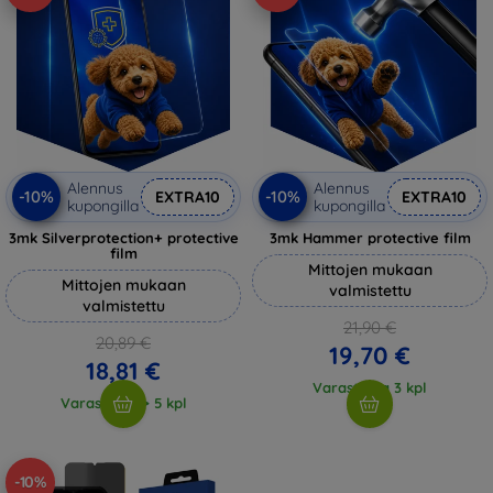
Alennus
Alennus
-10%
-10%
EXTRA10
EXTRA10
kupongilla
kupongilla
3mk Silverprotection+ protective
3mk Hammer protective film
film
Mittojen mukaan
Mittojen mukaan
valmistettu
valmistettu
21,90 €
20,89 €
19,70 €
18,81 €
Varastossa 3 kpl
Varastossa > 5 kpl
-10%