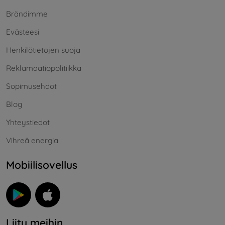
Brändimme
Evästeesi
Henkilötietojen suoja
Reklamaatiopolitiikka
Sopimusehdot
Blog
Yhteystiedot
Vihreä energia
Mobiilisovellus
Liity meihin