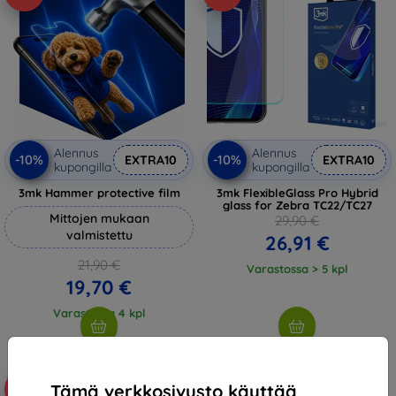
Alennus
Alennus
-10%
-10%
EXTRA10
EXTRA10
kupongilla
kupongilla
3mk Hammer protective film
3mk FlexibleGlass Pro Hybrid
glass for Zebra TC22/TC27
Mittojen mukaan
29,90 €
valmistettu
26,91 €
21,90 €
Varastossa > 5 kpl
19,70 €
Varastossa 4 kpl
Tämä verkkosivusto käyttää
-10%