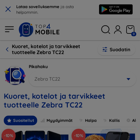
×
Lataa sovelluksemme
ja osta
helpommin.
0
Kuoret, kotelot ja tarvikkeet
Suodatin
tuotteelle Zebra TC22
Pikahaku
Zebra TC22
Kuoret, kotelot ja tarvikkeet
tuotteelle Zebra TC22
Suositellut
Myydyimmät
Halpa
Kallis
Ale
-10%
-10%