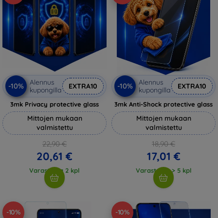
Alennus
Alennus
-10%
-10%
EXTRA10
EXTRA10
kupongilla
kupongilla
3mk Privacy protective glass
3mk Anti-Shock protective glass
Mittojen mukaan
Mittojen mukaan
valmistettu
valmistettu
22,90 €
18,90 €
20,61 €
17,01 €
Varastossa 2 kpl
Varastossa > 5 kpl
-10%
-10%