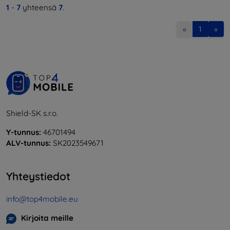
1
-
7
yhteensä
7
.
«
1
»
Shield-SK s.r.o.
Y-tunnus:
46701494
ALV-tunnus:
SK2023549671
Yhteystiedot
info@top4mobile.eu
Kirjoita meille