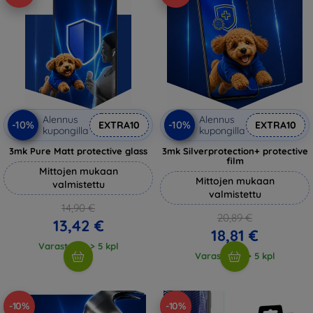
Alennus
Alennus
-10%
-10%
EXTRA10
EXTRA10
kupongilla
kupongilla
3mk Pure Matt protective glass
3mk Silverprotection+ protective
film
Mittojen mukaan
Mittojen mukaan
valmistettu
valmistettu
14,90 €
20,89 €
13,42 €
18,81 €
Varastossa > 5 kpl
Varastossa > 5 kpl
-10%
-10%