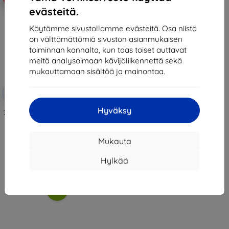
evästeitä.
Käytämme sivustollamme evästeitä. Osa niistä
on välttämättömiä sivuston asianmukaisen
toiminnan kannalta, kun taas toiset auttavat
meitä analysoimaan kävijäliikennettä sekä
mukauttamaan sisältöä ja mainontaa.
Alennus
-10%
EXTRA10
kupongilla
Hyväksy
3mk Lens Protection Hybrid glass
for Zebra TC22/TC27
11,90 €
10,71 €
Mukauta
Varastossa > 5 kpl
Hylkää