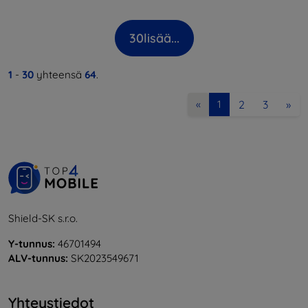
30
lisää...
1
-
30
yhteensä
64
.
2
3
»
«
1
Shield-SK s.r.o.
Y-tunnus:
46701494
ALV-tunnus:
SK2023549671
Yhteystiedot