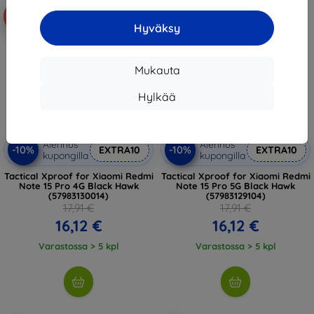
-10%
-10%
Hyväksy
Mukauta
Hylkää
Alennus
Alennus
-10%
-10%
EXTRA10
EXTRA10
kupongilla
kupongilla
Tactical Xproof for Xiaomi Redmi
Tactical Xproof for Xiaomi Redmi
Note 15 Pro 4G Black Hawk
Note 15 Pro 5G Black Hawk
(57983130014)
(57983129104)
17,91 €
17,91 €
16,12 €
16,12 €
Varastossa > 5 kpl
Varastossa > 5 kpl