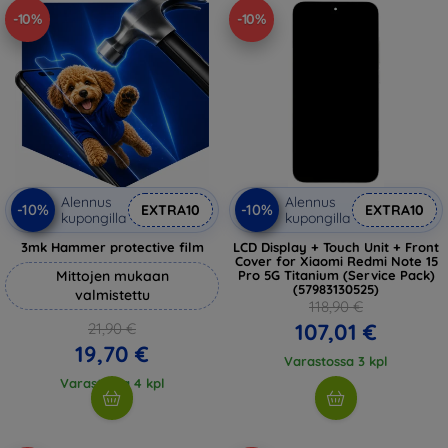
-10%
-10%
Alennus
Alennus
-10%
-10%
EXTRA10
EXTRA10
kupongilla
kupongilla
3mk Hammer protective film
LCD Display + Touch Unit + Front
Cover for Xiaomi Redmi Note 15
Mittojen mukaan
Pro 5G Titanium (Service Pack)
(57983130525)
valmistettu
118,90 €
107,01 €
21,90 €
19,70 €
Varastossa 3 kpl
Varastossa 4 kpl