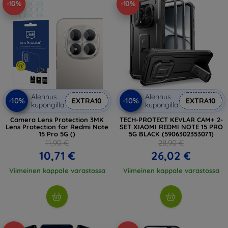
-10%
-10%
Alennus
Alennus
-10%
-10%
EXTRA10
EXTRA10
kupongilla
kupongilla
Camera Lens Protection 3MK
TECH-PROTECT KEVLAR CAM+ 2-
Lens Protection for Redmi Note
SET XIAOMI REDMI NOTE 15 PRO
15 Pro 5G ()
5G BLACK (5906302353071)
11,90 €
28,90 €
10,71 €
26,02 €
Viimeinen kappale varastossa
Viimeinen kappale varastossa