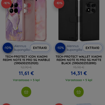
-10%
-10%
Alennus
Alennus
-10%
-10%
EXTRA10
EXTRA10
kupongilla
kupongilla
TECH-PROTECT ICON XIAOMI
TECH-PROTECT WALLET XIAOMI
REDMI NOTE 15 PRO 5G MARBLE
REDMI NOTE 15 PRO 5G MATTE
(5906302352920)
BLACK (5906302352890)
12,90 €
15,90 €
11,61 €
14,31 €
Varastossa > 5 kpl
Varastossa > 5 kpl