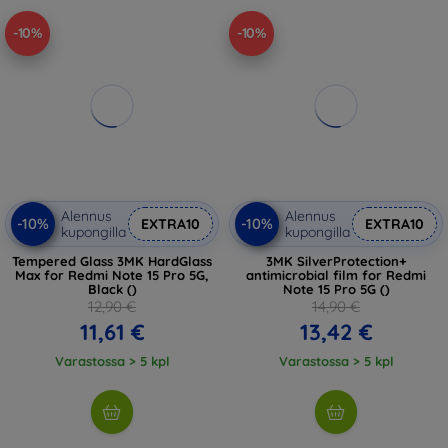
-10%
-10%
Alennus
Alennus
-10%
-10%
EXTRA10
EXTRA10
kupongilla
kupongilla
Tempered Glass 3MK HardGlass
3MK SilverProtection+
Max for Redmi Note 15 Pro 5G,
antimicrobial film for Redmi
Black ()
Note 15 Pro 5G ()
12,90 €
14,90 €
11,61 €
13,42 €
Varastossa > 5 kpl
Varastossa > 5 kpl