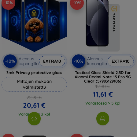
-10%
-10%
Alennus
Alennus
-10%
-10%
EXTRA10
EXTRA10
kupongilla
kupongilla
3mk Privacy protective glass
Tactical Glass Shield 2.5D for
Xiaomi Redmi Note 15 Pro 5G
Mittojen mukaan
Clear (57983129106)
12,90 €
valmistettu
11,61 €
22,90 €
Varastossa > 5 kpl
20,61 €
Varastossa 3 kpl