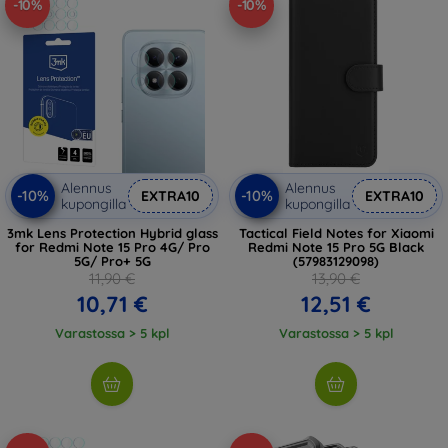
-10%
-10%
Alennus
Alennus
-10%
-10%
EXTRA10
EXTRA10
kupongilla
kupongilla
3mk Lens Protection Hybrid glass
Tactical Field Notes for Xiaomi
for Redmi Note 15 Pro 4G/ Pro
Redmi Note 15 Pro 5G Black
5G/ Pro+ 5G
(57983129098)
11,90 €
13,90 €
10,71 €
12,51 €
Varastossa > 5 kpl
Varastossa > 5 kpl