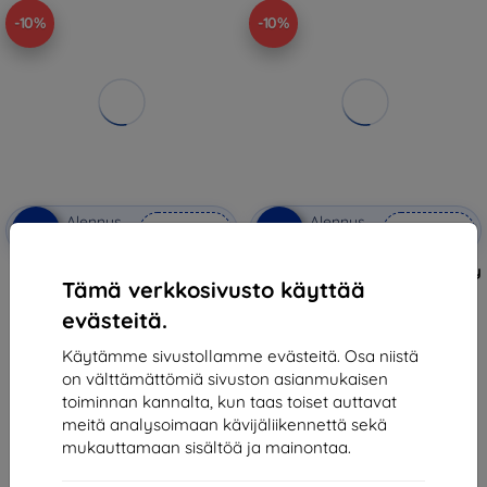
-10%
-10%
Alennus
Alennus
-10%
-10%
EXTRA10
EXTRA10
kupongilla
kupongilla
LCD Display + Touch Unit + Front
Matowa folia ochronna 3MK Silky
Tämä verkkosivusto käyttää
Cover for Xiaomi Redmi Note 15
Matt Pro do Redmi Note 15 Pro
Pro 4G Black (Service Pack)
5G ()
evästeitä.
(57983130524)
14,90 €
103,90 €
13,42 €
Käytämme sivustollamme evästeitä. Osa niistä
93,51 €
on välttämättömiä sivuston asianmukaisen
Varastossa > 5 kpl
Varastossa 4 kpl
toiminnan kannalta, kun taas toiset auttavat
meitä analysoimaan kävijäliikennettä sekä
mukauttamaan sisältöä ja mainontaa.