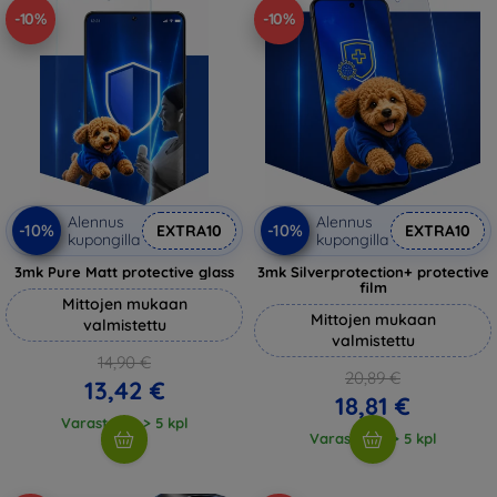
-10%
-10%
Alennus
Alennus
-10%
-10%
EXTRA10
EXTRA10
kupongilla
kupongilla
3mk Pure Matt protective glass
3mk Silverprotection+ protective
film
Mittojen mukaan
Mittojen mukaan
valmistettu
valmistettu
14,90 €
20,89 €
13,42 €
18,81 €
Varastossa > 5 kpl
Varastossa > 5 kpl