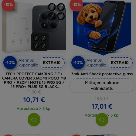
-10%
-10%
Alennus
Alennus
-10%
-10%
EXTRA10
EXTRA10
kupongilla
kupongilla
TECH PROTECT CAMRING FIT+
3mk Anti-Shock protective glass
CAMERA COVER XIAOMI POCO M8
PRO / REDMI NOTE 15 PRO 5G /
Mittojen mukaan
15 PRO+ PLUS 5G BLACK
valmistettu
(5906302352845)
11,90 €
10,71 €
18,90 €
17,01 €
Varastossa > 5 kpl
Varastossa > 5 kpl