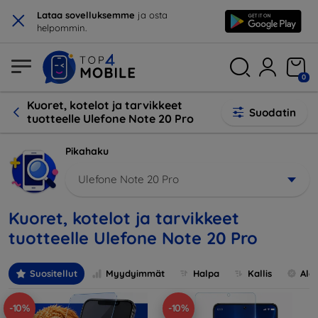
×
Lataa sovelluksemme
ja osta
helpommin.
0
Kuoret, kotelot ja tarvikkeet
Suodatin
tuotteelle Ulefone Note 20 Pro
Pikahaku
Ulefone Note 20 Pro
Kuoret, kotelot ja tarvikkeet
tuotteelle Ulefone Note 20 Pro
Suositellut
Myydyimmät
Halpa
Kallis
Ale
-10%
-10%