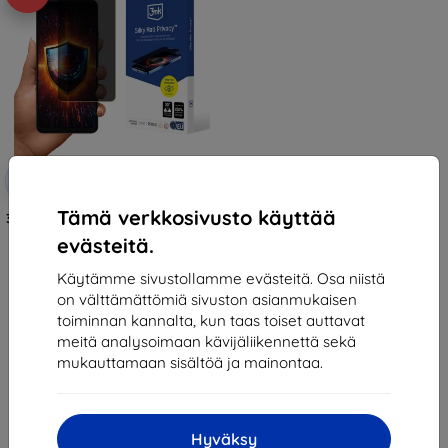
Alennus
-10%
EXTRA10
kupongilla
Tämä verkkosivusto käyttää
3mk Silky Matt Privacy Protective
film for uleFone Note 20 Pro
evästeitä.
16,90 €
15,21 €
Käytämme sivustollamme evästeitä. Osa niistä
on välttämättömiä sivuston asianmukaisen
Varastossa > 5 kpl
toiminnan kannalta, kun taas toiset auttavat
meitä analysoimaan kävijäliikennettä sekä
mukauttamaan sisältöä ja mainontaa.
Hyväksy