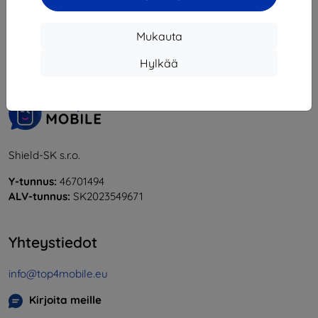
1
-
5
yhteensä
5
.
Mukauta
«
1
»
Hylkää
Shield-SK s.r.o.
Y-tunnus:
46701494
ALV-tunnus:
SK2023549671
Yhteystiedot
info@top4mobile.eu
Kirjoita meille