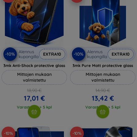
Alennus
Alennus
-10%
-10%
EXTRA10
EXTRA10
kupongilla
kupongilla
3mk Anti-Shock protective glass
3mk Pure Matt protective glass
Mittojen mukaan
Mittojen mukaan
valmistettu
valmistettu
18,90 €
14,90 €
17,01 €
13,42 €
Varastossa > 5 kpl
Varastossa > 5 kpl
-10%
-10%