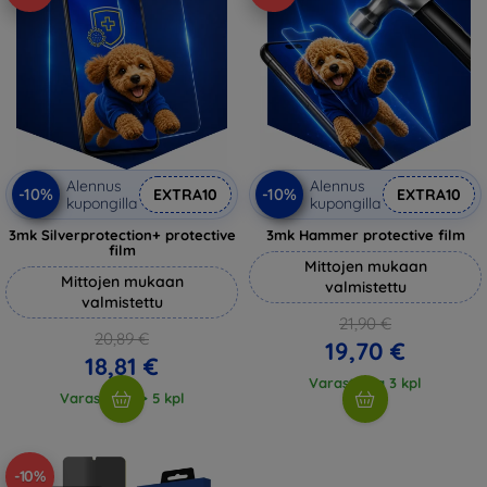
Alennus
Alennus
-10%
-10%
EXTRA10
EXTRA10
kupongilla
kupongilla
3mk Silverprotection+ protective
3mk Hammer protective film
film
Mittojen mukaan
Mittojen mukaan
valmistettu
valmistettu
21,90 €
20,89 €
19,70 €
18,81 €
Varastossa 3 kpl
Varastossa > 5 kpl
-10%