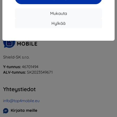
1
-
5
yhteensä
5
.
Mukauta
«
1
»
Hylkää
Shield-SK s.r.o.
Y-tunnus:
46701494
ALV-tunnus:
SK2023549671
Yhteystiedot
info@top4mobile.eu
Kirjoita meille