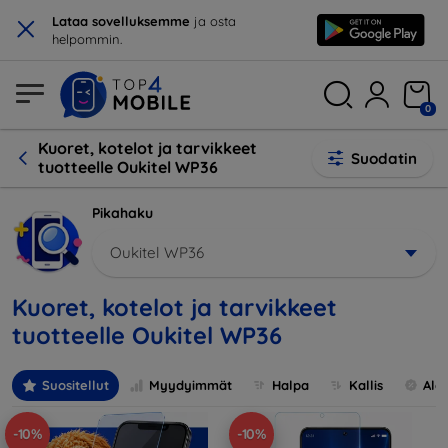
×
Lataa sovelluksemme
ja osta
helpommin.
0
Kuoret, kotelot ja tarvikkeet
Suodatin
tuotteelle Oukitel WP36
Pikahaku
Oukitel WP36
Kuoret, kotelot ja tarvikkeet
tuotteelle Oukitel WP36
Suositellut
Myydyimmät
Halpa
Kallis
Ale
-10%
-10%