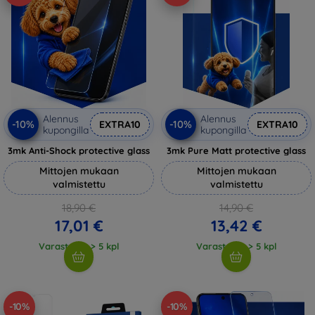
Alennus
Alennus
-10%
-10%
EXTRA10
EXTRA10
kupongilla
kupongilla
3mk Anti-Shock protective glass
3mk Pure Matt protective glass
Mittojen mukaan
Mittojen mukaan
valmistettu
valmistettu
18,90 €
14,90 €
17,01 €
13,42 €
Varastossa > 5 kpl
Varastossa > 5 kpl
-10%
-10%