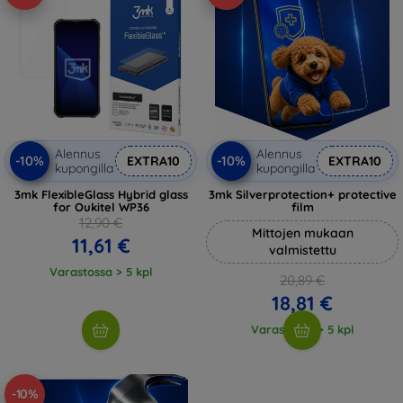
Alennus
Alennus
-10%
-10%
EXTRA10
EXTRA10
kupongilla
kupongilla
3mk FlexibleGlass Hybrid glass
3mk Silverprotection+ protective
for Oukitel WP36
film
12,90 €
Mittojen mukaan
11,61 €
valmistettu
Varastossa > 5 kpl
20,89 €
18,81 €
Varastossa > 5 kpl
-10%