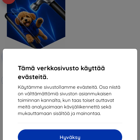
Alennus
-10%
EXTRA10
kupongilla
Tämä verkkosivusto käyttää
3mk Hammer protective film
evästeitä.
Mittojen mukaan
valmistettu
Käytämme sivustollamme evästeitä. Osa niistä
on välttämättömiä sivuston asianmukaisen
21,90 €
toiminnan kannalta, kun taas toiset auttavat
19,70 €
meitä analysoimaan kävijäliikennettä sekä
Varastossa 4 kpl
mukauttamaan sisältöä ja mainontaa.
Hyväksy