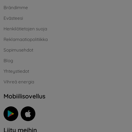
Brändimme
Evästeesi
Henkilötietojen suoja
Reklamaatiopolitiikka
Sopimusehdot
Blog
Yhteystiedot
Vihreä energia
Mobiilisovellus
Liity meihin