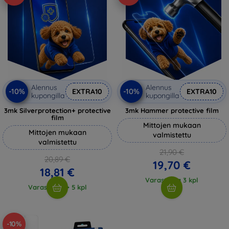
Alennus
Alennus
-10%
-10%
EXTRA10
EXTRA10
kupongilla
kupongilla
3mk Silverprotection+ protective
3mk Hammer protective film
film
Mittojen mukaan
Mittojen mukaan
valmistettu
valmistettu
21,90 €
20,89 €
19,70 €
18,81 €
Varastossa 3 kpl
Varastossa > 5 kpl
-10%