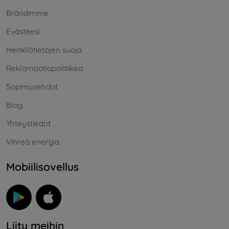
Brändimme
Evästeesi
Henkilötietojen suoja
Reklamaatiopolitiikka
Sopimusehdot
Blog
Yhteystiedot
Vihreä energia
Mobiilisovellus
Liity meihin