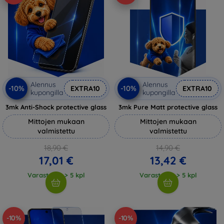
Alennus
Alennus
-10%
-10%
EXTRA10
EXTRA10
kupongilla
kupongilla
3mk Anti-Shock protective glass
3mk Pure Matt protective glass
Mittojen mukaan
Mittojen mukaan
valmistettu
valmistettu
18,90 €
14,90 €
17,01 €
13,42 €
Varastossa > 5 kpl
Varastossa > 5 kpl
-10%
-10%