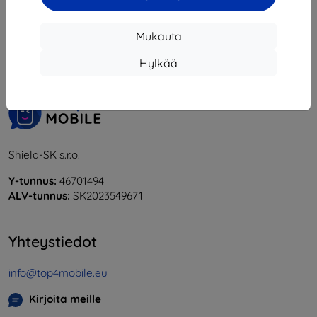
1
-
5
yhteensä
5
.
Mukauta
«
1
»
Hylkää
Shield-SK s.r.o.
Y-tunnus:
46701494
ALV-tunnus:
SK2023549671
Yhteystiedot
info@top4mobile.eu
Kirjoita meille