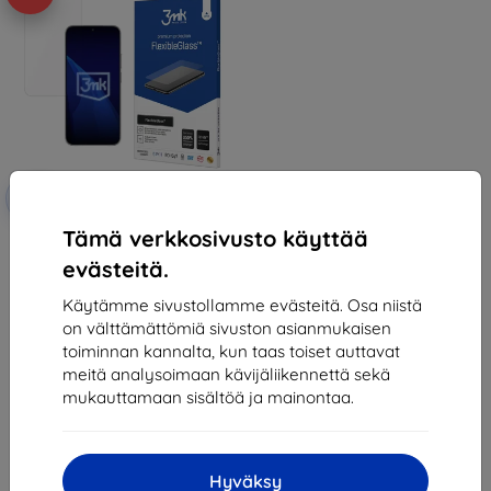
Alennus
-10%
EXTRA10
kupongilla
Tämä verkkosivusto käyttää
3mk FlexibleGlass Hybrid glass
for Huawei Nova 14
evästeitä.
12,90 €
11,61 €
Käytämme sivustollamme evästeitä. Osa niistä
on välttämättömiä sivuston asianmukaisen
Varastossa 1 kpl
toiminnan kannalta, kun taas toiset auttavat
meitä analysoimaan kävijäliikennettä sekä
mukauttamaan sisältöä ja mainontaa.
Hyväksy