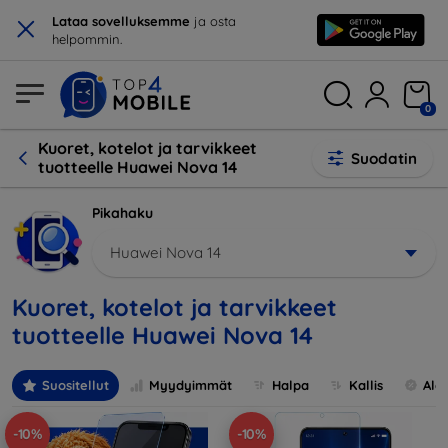
×
Lataa sovelluksemme
ja osta
helpommin.
0
Kuoret, kotelot ja tarvikkeet
Suodatin
tuotteelle Huawei Nova 14
Pikahaku
Huawei Nova 14
Kuoret, kotelot ja tarvikkeet
tuotteelle Huawei Nova 14
Suositellut
Myydyimmät
Halpa
Kallis
Ale
-10%
-10%