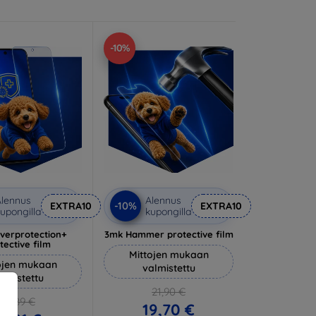
-10%
lennus
Alennus
-10%
EXTRA10
EXTRA10
upongilla
kupongilla
lverprotection+
3mk Hammer protective film
tective film
Mittojen mukaan
ojen mukaan
valmistettu
almistettu
21,90 €
20,89 €
19,70 €