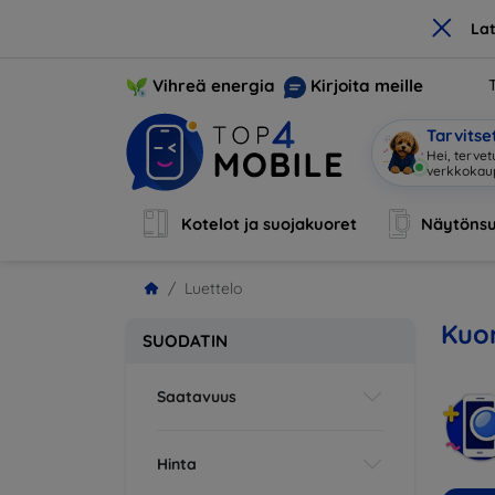
×
La
Vihreä energia
Kirjoita meille
Tarvits
Hei, tervet
verkkoka
Kotelot ja suojakuoret
Näytönsu
Luettelo
Kuor
SUODATIN
Saatavuus
Hinta