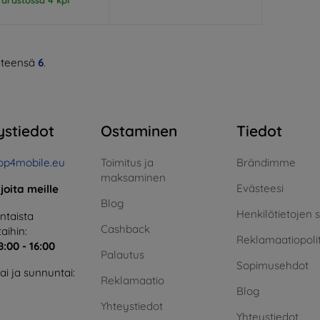
teensä
6
.
ystiedot
Ostaminen
Tiedot
op4mobile.eu
Toimitus ja
Brändimme
maksaminen
Evästeesi
rjoita meille
Blog
Henkilötietojen 
taista
Cashback
aihin:
Reklamaatiopolit
8:00 - 16:00
Palautus
Sopimusehdot
i ja sunnuntai:
Reklamaatio
Blog
Yhteystiedot
Yhteystiedot