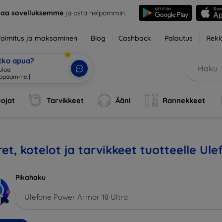
taa sovelluksemme
ja osta helpommin.
Toimitus ja maksaminen
Blog
Cashback
Palautus
Rekl
etko apua?
uloa
uppaamme.
|
ojat
Tarvikkeet
Ääni
Rannekkeet
et, kotelot ja tarvikkeet tuotteelle Ul
Pikahaku
Ulefone Power Armor 18 Ultra