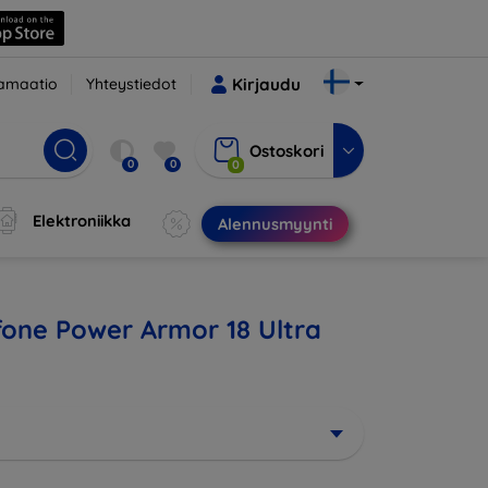
amaatio
Yhteystiedot
Kirjaudu
Ostoskori
0
0
0
Elektroniikka
Alennusmyynti
efone Power Armor 18 Ultra