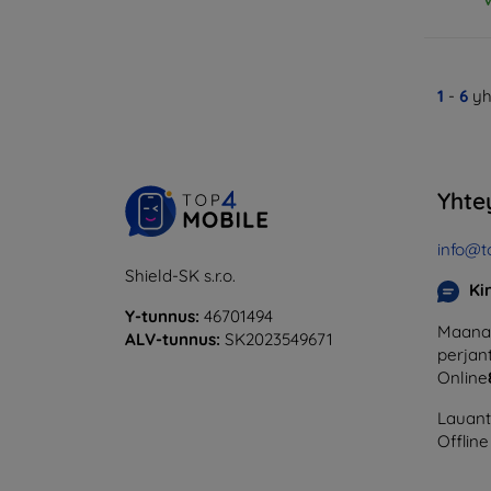
1
-
6
yh
Yhte
info@t
Shield-SK s.r.o.
Ki
Y-tunnus:
46701494
Maanan
ALV-tunnus:
SK2023549671
perjant
Online
Lauanta
Offline