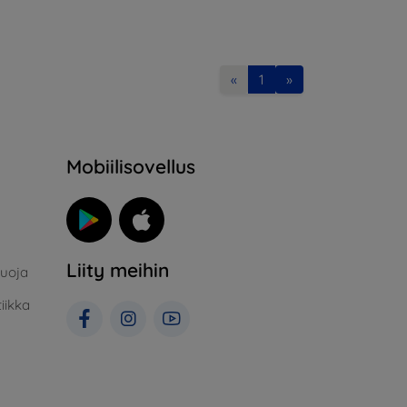
«
1
»
Mobiilisovellus
Liity meihin
suoja
iikka