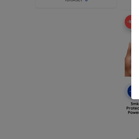
V
-10%
-10
3mk 
Protec
Power
V