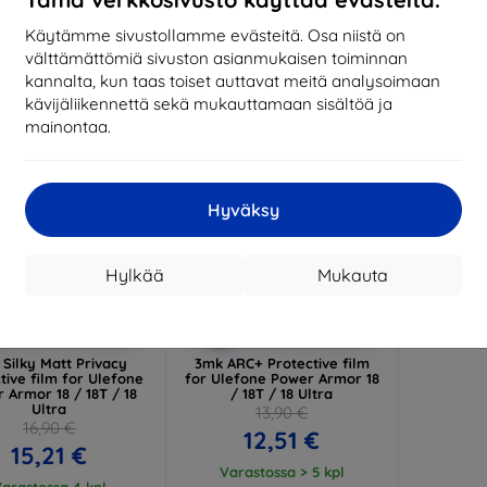
17,01 €
13,42 €
Käytämme sivustollamme evästeitä. Osa niistä on
arastossa > 5 kpl
Varastossa > 5 kpl
Varas
välttämättömiä sivuston asianmukaisen toiminnan
-10%
kannalta, kun taas toiset auttavat meitä analysoimaan
kävijäliikennettä sekä mukauttamaan sisältöä ja
mainontaa.
Hyväksy
Hylkää
Mukauta
Alennus
Alennus
%
-10%
EXTRA10
EXTRA10
kupongilla
kupongilla
Silky Matt Privacy
3mk ARC+ Protective film
tive film for Ulefone
for Ulefone Power Armor 18
 Armor 18 / 18T / 18
/ 18T / 18 Ultra
Ultra
13,90 €
16,90 €
12,51 €
15,21 €
Varastossa > 5 kpl
arastossa 4 kpl