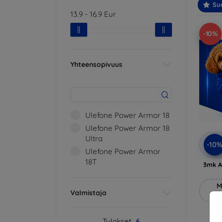
Suo
13.9
-
16.9
Eur
-10%
Yhteensopivuus
Ulefone Power Armor 18
Ulefone Power Armor 18
Ultra
-10
Ulefone Power Armor
18T
3mk A
M
Valmistaja
Tulokset
6