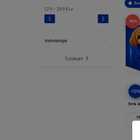
Suo
12.9
-
29.9
Eur
-10%
Valmistaja
Tulokset
7
-10
3mk A
M