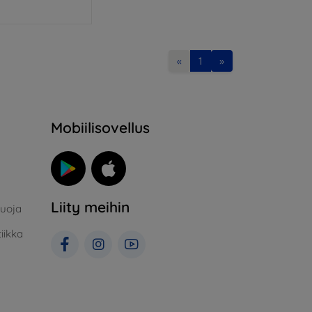
«
1
»
Mobiilisovellus
Liity meihin
suoja
iikka