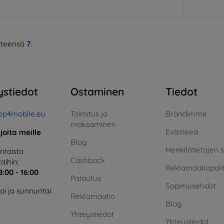
teensä
7
.
ystiedot
Ostaminen
Tiedot
op4mobile.eu
Toimitus ja
Brändimme
maksaminen
Evästeesi
rjoita meille
Blog
Henkilötietojen 
taista
Cashback
aihin:
Reklamaatiopolit
8:00 - 16:00
Palautus
Sopimusehdot
i ja sunnuntai:
Reklamaatio
Blog
Yhteystiedot
Yhteystiedot