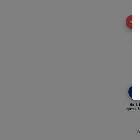
V
-10%
-10
3mk F
glass 
V