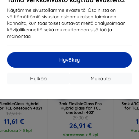
17,01 €
13,42 €
Käytämme sivustollamme evästeitä. Osa niistä on
arastossa > 5 kpl
Varastossa > 5 kpl
Varas
välttämättömiä sivuston asianmukaisen toiminnan
-10%
-10%
kannalta, kun taas toiset auttavat meitä analysoimaan
kävijäliikennettä sekä mukauttamaan sisältöä ja
mainontaa.
Hyväksy
Hylkää
Mukauta
Alennus
Alennus
A
%
-10%
-10%
EXTRA10
EXTRA10
kupongilla
kupongilla
k
lexibleGlass Hybrid
3mk FlexibleGlass Pro
3mk ARC+
for TCL onetouch 4021
Hybrid glass for TCL
for TC
onetouch 4021
12,90 €
29,90 €
11,61 €
1
26,91 €
arastossa > 5 kpl
Vara
Varastossa > 5 kpl