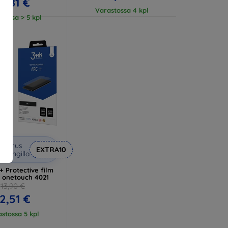
18,81 €
Varastossa 4 kpl
tossa > 5 kpl
lennus
EXTRA10
upongilla
 Protective film
L onetouch 4021
13,90 €
2,51 €
stossa 5 kpl