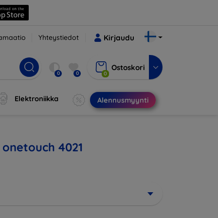
amaatio
Yhteystiedot
Kirjaudu
Ostoskori
0
0
0
Elektroniikka
Alennusmyynti
L onetouch 4021