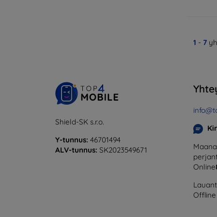
1
-
7
yh
Yhte
info@t
Shield-SK s.r.o.
Ki
Y-tunnus:
46701494
Maanan
ALV-tunnus:
SK2023549671
perjant
Online
Lauanta
Offline