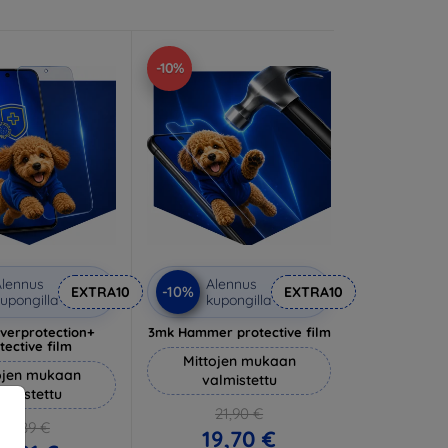
-10%
lennus
Alennus
-10%
EXTRA10
EXTRA10
upongilla
kupongilla
lverprotection+
3mk Hammer protective film
tective film
Mittojen mukaan
ojen mukaan
valmistettu
almistettu
21,90 €
20,89 €
19,70 €