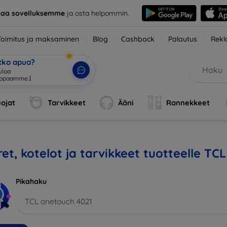
taa sovelluksemme
ja osta helpommin.
Toimitus ja maksaminen
Blog
Cashback
Palautus
Rekl
etko apua?
uloa
uppaamme
|
ojat
Tarvikkeet
Ääni
Rannekkeet
et, kotelot ja tarvikkeet tuotteelle TC
Pikahaku
TCL onetouch 4021