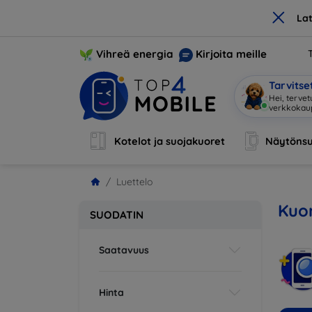
×
La
Vihreä energia
Kirjoita meille
Tarvits
Hei, tervet
verkkoka
Kotelot ja suojakuoret
Näytönsu
Luettelo
Kuor
SUODATIN
Saatavuus
Hinta