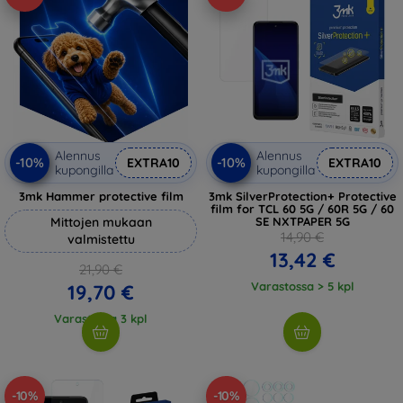
Alennus
Alennus
-10%
-10%
EXTRA10
EXTRA10
kupongilla
kupongilla
3mk Hammer protective film
3mk SilverProtection+ Protective
film for TCL 60 5G / 60R 5G / 60
Mittojen mukaan
SE NXTPAPER 5G
14,90 €
valmistettu
13,42 €
21,90 €
Varastossa > 5 kpl
19,70 €
Varastossa 3 kpl
-10%
-10%