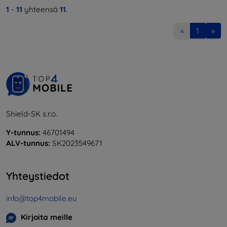
1
-
11
yhteensä
11
.
«
1
»
Shield-SK s.r.o.
Y-tunnus:
46701494
ALV-tunnus:
SK2023549671
Yhteystiedot
info@top4mobile.eu
Kirjoita meille