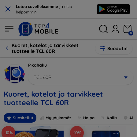
×
Lataa sovelluksemme
ja osta
helpommin.
0
Kuoret, kotelot ja tarvikkeet
Suodatin
tuotteelle TCL 60R
Pikahaku
TCL 60R
Kuoret, kotelot ja tarvikkeet
tuotteelle TCL 60R
Suositellut
Myydyimmät
Halpa
Kallis
Ale
-10%
-10%