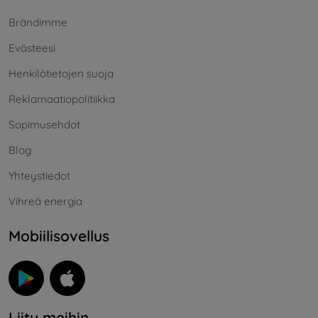
Brändimme
Evästeesi
Henkilötietojen suoja
Reklamaatiopolitiikka
Sopimusehdot
Blog
Yhteystiedot
Vihreä energia
Mobiilisovellus
Liity meihin