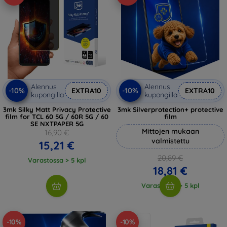
Alennus
Alennus
-10%
-10%
EXTRA10
EXTRA10
kupongilla
kupongilla
3mk Silky Matt Privacy Protective
3mk Silverprotection+ protective
film for TCL 60 5G / 60R 5G / 60
film
SE NXTPAPER 5G
Mittojen mukaan
16,90 €
valmistettu
15,21 €
20,89 €
Varastossa > 5 kpl
18,81 €
Varastossa > 5 kpl
-10%
-10%