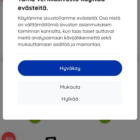
evästeitä.
Käytämme sivustollamme evästeitä. Osa niistä
on välttämättömiä sivuston asianmukaisen
toiminnan kannalta, kun taas toiset auttavat
meitä analysoimaan kävijäliikennettä sekä
mukauttamaan sisältöä ja mainontaa.
Alennus
Alennus
-10%
-10%
EXTRA10
EXTRA10
kupongilla
kupongilla
Hyväksy
3mk FlexibleGlass Hybrid glass
3mk FlexibleGlass Hybrid glass
for TCL 60 5G / 60R 5G / 60 SE
for TCL 60R 5G
NXTPAPER 5G
12,90 €
12,90 €
11,61 €
Mukauta
11,61 €
Varastossa 1 kpl
Hylkää
Varastossa > 5 kpl
-10%