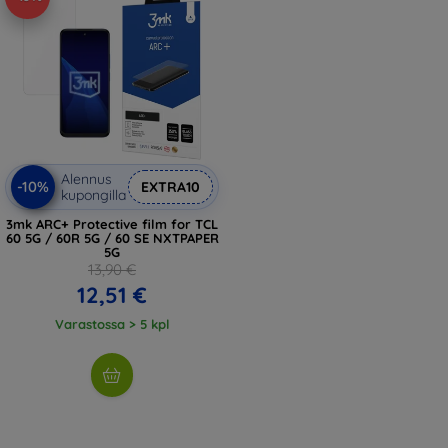
Alennus
-10%
EXTRA10
kupongilla
3mk ARC+ Protective film for TCL
60 5G / 60R 5G / 60 SE NXTPAPER
5G
13,90 €
12,51 €
Varastossa > 5 kpl