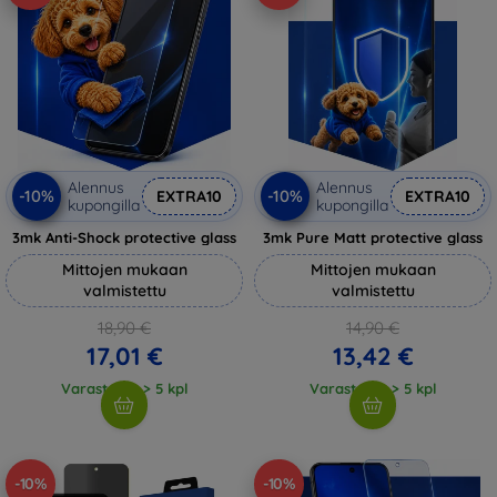
Alennus
Alennus
-10%
-10%
EXTRA10
EXTRA10
kupongilla
kupongilla
3mk Anti-Shock protective glass
3mk Pure Matt protective glass
Mittojen mukaan
Mittojen mukaan
valmistettu
valmistettu
18,90 €
14,90 €
17,01 €
13,42 €
Varastossa > 5 kpl
Varastossa > 5 kpl
-10%
-10%