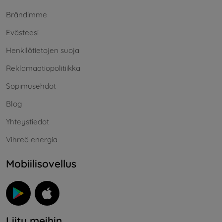
Brändimme
Evästeesi
Henkilötietojen suoja
Reklamaatiopolitiikka
Sopimusehdot
Blog
Yhteystiedot
Vihreä energia
Mobiilisovellus
Liity meihin