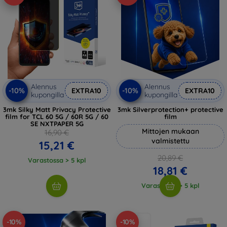
Alennus
Alennus
-10%
-10%
EXTRA10
EXTRA10
kupongilla
kupongilla
3mk Silky Matt Privacy Protective
3mk Silverprotection+ protective
film for TCL 60 5G / 60R 5G / 60
film
SE NXTPAPER 5G
Mittojen mukaan
16,90 €
valmistettu
15,21 €
20,89 €
Varastossa > 5 kpl
18,81 €
Varastossa > 5 kpl
-10%
-10%