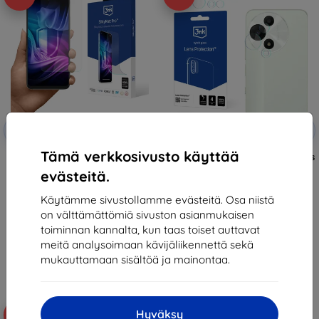
Alennus
Alennus
-10%
-10%
EXTRA10
EXTRA10
kupongilla
kupongilla
Tämä verkkosivusto käyttää
3mk Silky Matt Pro Protective
3mk Lens Protection Hybrid glass
film for TCL 60 5G / 60R 5G / 60
for TCL 60 5G / 60R 5G / 60 SE
evästeitä.
SE NXTPAPER 5G
NXTPAPER 5G
14,90 €
11,90 €
Käytämme sivustollamme evästeitä. Osa niistä
13,42 €
10,71 €
on välttämättömiä sivuston asianmukaisen
Varastossa > 5 kpl
Varastossa 1 kpl
toiminnan kannalta, kun taas toiset auttavat
meitä analysoimaan kävijäliikennettä sekä
mukauttamaan sisältöä ja mainontaa.
Hyväksy
-10%
-10%