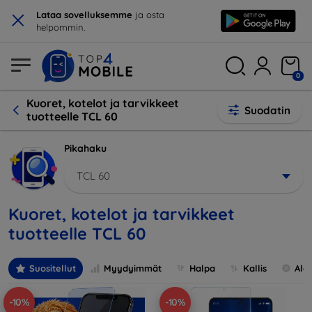
×
Lataa sovelluksemme
ja osta
helpommin.
0
Kuoret, kotelot ja tarvikkeet
Suodatin
tuotteelle TCL 60
Pikahaku
TCL 60
Kuoret, kotelot ja tarvikkeet
tuotteelle TCL 60
Suositellut
Myydyimmät
Halpa
Kallis
Ale
-10%
-10%