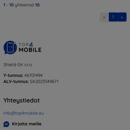
1
-
10
yhteensä
10
.
«
1
»
Shield-SK s.r.o.
Y-tunnus:
46701494
ALV-tunnus:
SK2023549671
Yhteystiedot
info@top4mobile.eu
Kirjoita meille