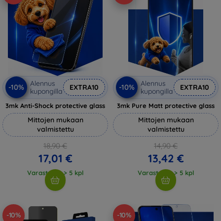
Alennus
Alennus
-10%
-10%
EXTRA10
EXTRA10
kupongilla
kupongilla
3mk Anti-Shock protective glass
3mk Pure Matt protective glass
Mittojen mukaan
Mittojen mukaan
valmistettu
valmistettu
18,90 €
14,90 €
17,01 €
13,42 €
Varastossa > 5 kpl
Varastossa > 5 kpl
-10%
-10%