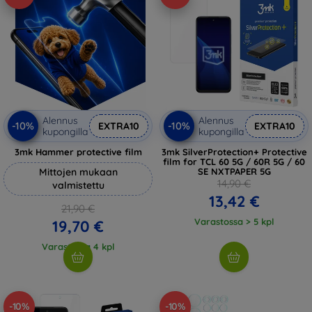
Alennus
Alennus
-10%
-10%
EXTRA10
EXTRA10
kupongilla
kupongilla
3mk Hammer protective film
3mk SilverProtection+ Protective
film for TCL 60 5G / 60R 5G / 60
Mittojen mukaan
SE NXTPAPER 5G
14,90 €
valmistettu
13,42 €
21,90 €
Varastossa > 5 kpl
19,70 €
Varastossa 4 kpl
-10%
-10%