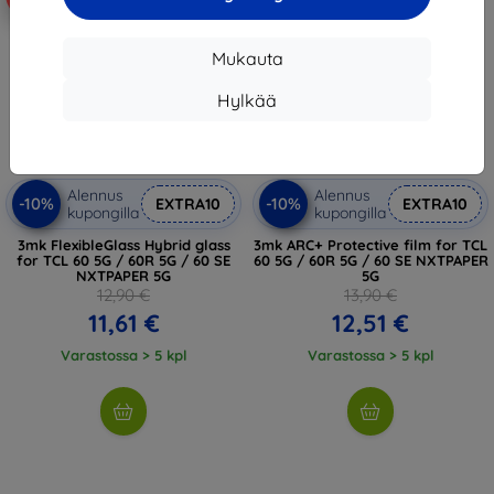
Mukauta
Hylkää
Alennus
Alennus
-10%
-10%
EXTRA10
EXTRA10
kupongilla
kupongilla
3mk FlexibleGlass Hybrid glass
3mk ARC+ Protective film for TCL
for TCL 60 5G / 60R 5G / 60 SE
60 5G / 60R 5G / 60 SE NXTPAPER
NXTPAPER 5G
5G
12,90 €
13,90 €
11,61 €
12,51 €
Varastossa > 5 kpl
Varastossa > 5 kpl