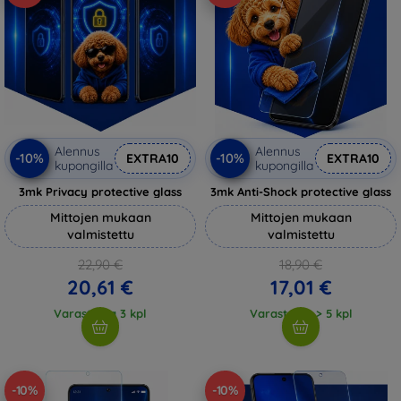
Alennus
Alennus
-10%
-10%
EXTRA10
EXTRA10
kupongilla
kupongilla
3mk Privacy protective glass
3mk Anti-Shock protective glass
Mittojen mukaan
Mittojen mukaan
valmistettu
valmistettu
22,90 €
18,90 €
20,61 €
17,01 €
Varastossa 3 kpl
Varastossa > 5 kpl
-10%
-10%