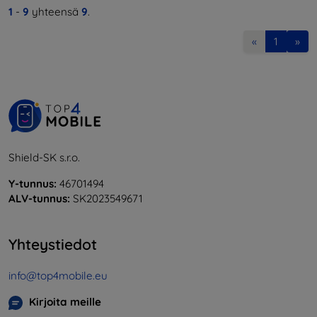
1
-
9
yhteensä
9
.
«
1
»
Shield-SK s.r.o.
Y-tunnus:
46701494
ALV-tunnus:
SK2023549671
Yhteystiedot
info@top4mobile.eu
Kirjoita meille