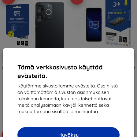
Alennus
Alennus
-10%
-10%
EXTRA10
EXTRA10
kupongilla
kupongilla
Tämä verkkosivusto käyttää
3mk Lens Protection Hybrid glass
3mk SilverProtection+ Protective
for Realme Note 70T
film for Realme Note 70T
evästeitä.
10,90 €
14,90 €
6,20 €
13,42 €
Käytämme sivustollamme evästeitä. Osa niistä
on välttämättömiä sivuston asianmukaisen
Varastossa 3 kpl
Varastossa > 5 kpl
toiminnan kannalta, kun taas toiset auttavat
meitä analysoimaan kävijäliikennettä sekä
mukauttamaan sisältöä ja mainontaa.
Hyväksy
-10%