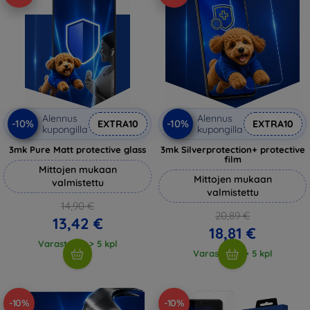
Alennus
Alennus
-10%
-10%
EXTRA10
EXTRA10
kupongilla
kupongilla
3mk Pure Matt protective glass
3mk Silverprotection+ protective
film
Mittojen mukaan
Mittojen mukaan
valmistettu
valmistettu
14,90 €
20,89 €
13,42 €
18,81 €
Varastossa > 5 kpl
Varastossa > 5 kpl
-10%
-10%