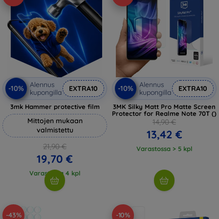
Alennus
Alennus
-10%
-10%
EXTRA10
EXTRA10
kupongilla
kupongilla
3mk Hammer protective film
3MK Silky Matt Pro Matte Screen
Protector for Realme Note 70T ()
Mittojen mukaan
14,90 €
valmistettu
13,42 €
21,90 €
Varastossa > 5 kpl
19,70 €
Varastossa 4 kpl
-43%
-10%