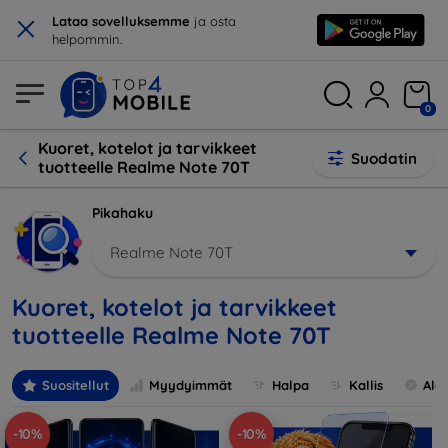
×
Lataa sovelluksemme
ja osta
helpommin.
0
Kuoret, kotelot ja tarvikkeet
Suodatin
tuotteelle Realme Note 70T
Pikahaku
Realme Note 70T
Kuoret, kotelot ja tarvikkeet
tuotteelle Realme Note 70T
Suositellut
Myydyimmät
Halpa
Kallis
Ale
-10%
-10%