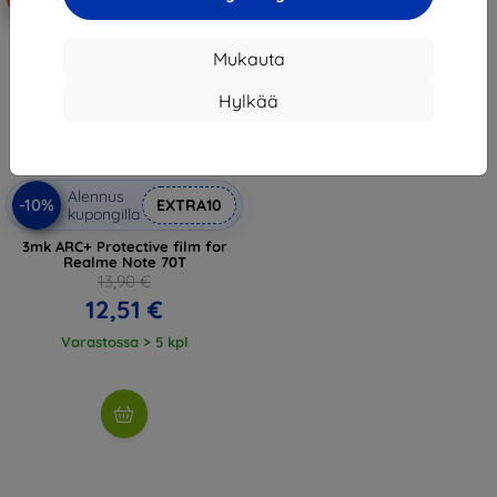
Mukauta
Hylkää
Alennus
-10%
EXTRA10
kupongilla
3mk ARC+ Protective film for
Realme Note 70T
13,90 €
12,51 €
Varastossa > 5 kpl