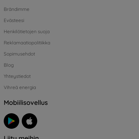
Brändimme
Evästeesi
Henkilötietojen suoja
Reklamaatiopolitiikka
Sopimusehdot
Blog
Yhteystiedot
Vihreä energia
Mobiilisovellus
Liity meihin