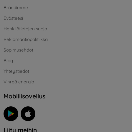
Brändimme
Evästeesi
Henkilötietojen suoja
Reklamaatiopolitiikka
Sopimusehdot
Blog
Yhteystiedot
Vihreä energia
Mobiilisovellus
Liity meihin