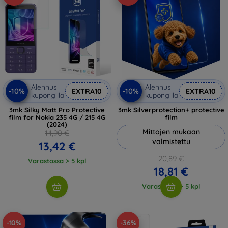
Alennus
Alennus
-10%
-10%
EXTRA10
EXTRA10
kupongilla
kupongilla
3mk Silky Matt Pro Protective
3mk Silverprotection+ protective
film for Nokia 235 4G / 215 4G
film
(2024)
Mittojen mukaan
14,90 €
valmistettu
13,42 €
20,89 €
Varastossa > 5 kpl
18,81 €
Varastossa > 5 kpl
-10%
-36%