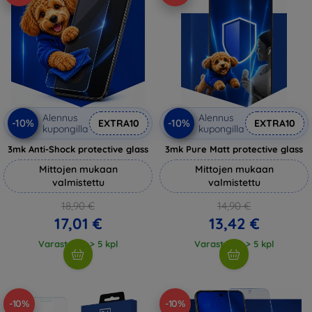
Alennus
Alennus
-10%
-10%
EXTRA10
EXTRA10
kupongilla
kupongilla
3mk Anti-Shock protective glass
3mk Pure Matt protective glass
Mittojen mukaan
Mittojen mukaan
valmistettu
valmistettu
18,90 €
14,90 €
17,01 €
13,42 €
Varastossa > 5 kpl
Varastossa > 5 kpl
-10%
-10%