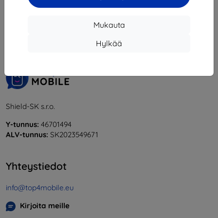
1
-
6
yhteensä
6
.
Mukauta
«
1
»
Hylkää
Shield-SK s.r.o.
Y-tunnus:
46701494
ALV-tunnus:
SK2023549671
Yhteystiedot
info@top4mobile.eu
Kirjoita meille