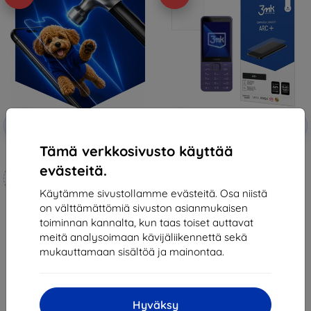
Alennus
Alennus
-10%
-10%
EXTRA10
EXTRA10
kupongilla
kupongilla
Tämä verkkosivusto käyttää
3mk Hammer protective film
3mk ARC+ Protective film for
Nokia 235 4G / 215 4G (2024)
evästeitä.
Mittojen mukaan
13,90 €
valmistettu
8,90 €
Käytämme sivustollamme evästeitä. Osa niistä
on välttämättömiä sivuston asianmukaisen
21,90 €
Viimeinen kappale varastossa
toiminnan kannalta, kun taas toiset auttavat
19,70 €
meitä analysoimaan kävijäliikennettä sekä
Varastossa 4 kpl
mukauttamaan sisältöä ja mainontaa.
Hyväksy