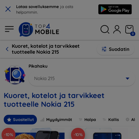
×
Lataa sovelluksemme
ja osta
helpommin.
0
Kuoret, kotelot ja tarvikkeet
Suodatin
tuotteelle Nokia 215
Pikahaku
Nokia 215
Kuoret, kotelot ja tarvikkeet
tuotteelle Nokia 215
Suositellut
Myydyimmät
Halpa
Kallis
Ale
-10%
-10%