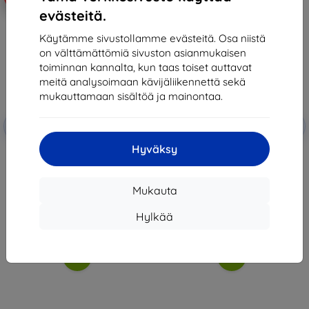
evästeitä.
Käytämme sivustollamme evästeitä. Osa niistä
on välttämättömiä sivuston asianmukaisen
toiminnan kannalta, kun taas toiset auttavat
meitä analysoimaan kävijäliikennettä sekä
mukauttamaan sisältöä ja mainontaa.
Alennus
Alennus
-10%
-10%
EXTRA10
EXTRA10
kupongilla
kupongilla
Hyväksy
3mk FlexibleGlass Hybrid glass
3mk ARC+ Protective film for
for MyPhone 2220
MyPhone 2220
12,90 €
13,90 €
11,61 €
12,51 €
Mukauta
Varastossa > 5 kpl
Varastossa 5 kpl
Hylkää