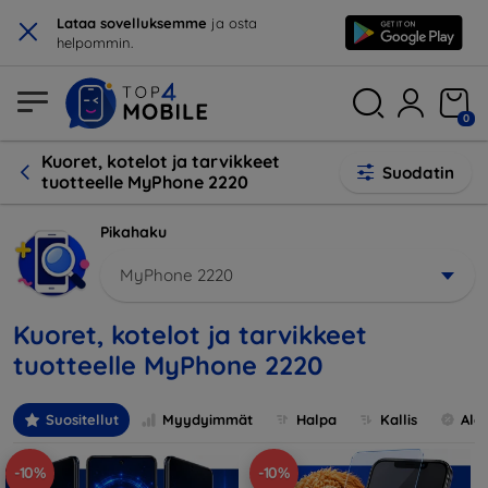
×
Lataa sovelluksemme
ja osta
helpommin.
0
Kuoret, kotelot ja tarvikkeet
Suodatin
tuotteelle MyPhone 2220
Pikahaku
MyPhone 2220
Kuoret, kotelot ja tarvikkeet
tuotteelle MyPhone 2220
Suositellut
Myydyimmät
Halpa
Kallis
Ale
-10%
-10%