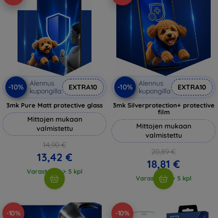
Alennus
Alennus
-10%
-10%
EXTRA10
EXTRA10
kupongilla
kupongilla
3mk Pure Matt protective glass
3mk Silverprotection+ protective
film
Mittojen mukaan
Mittojen mukaan
valmistettu
valmistettu
14,90 €
20,89 €
13,42 €
18,81 €
Varastossa > 5 kpl
Varastossa > 5 kpl
-10%
-10%