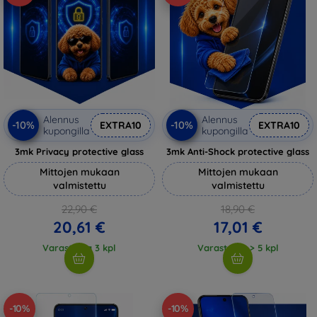
Alennus
Alennus
-10%
-10%
EXTRA10
EXTRA10
kupongilla
kupongilla
3mk Privacy protective glass
3mk Anti-Shock protective glass
Mittojen mukaan
Mittojen mukaan
valmistettu
valmistettu
22,90 €
18,90 €
20,61 €
17,01 €
Varastossa 3 kpl
Varastossa > 5 kpl
-10%
-10%