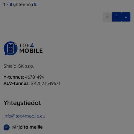
1
-
8
yhteensä
8
.
«
1
»
Shield-SK s.r.o.
Y-tunnus:
46701494
ALV-tunnus:
SK2023549671
Yhteystiedot
info@top4mobile.eu
Kirjoita meille