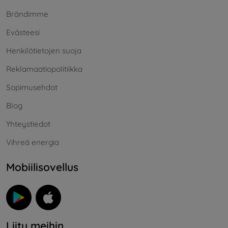
Brändimme
Evästeesi
Henkilötietojen suoja
Reklamaatiopolitiikka
Sopimusehdot
Blog
Yhteystiedot
Vihreä energia
Mobiilisovellus
Liity meihin