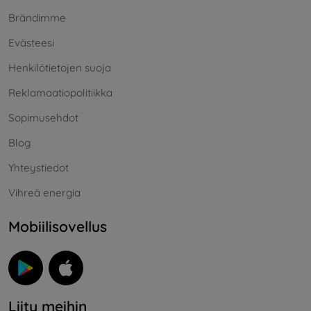
Brändimme
Evästeesi
Henkilötietojen suoja
Reklamaatiopolitiikka
Sopimusehdot
Blog
Yhteystiedot
Vihreä energia
Mobiilisovellus
Liity meihin