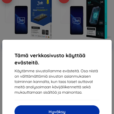
Alennus
Alennus
-10%
-10%
EXTRA10
EXTRA10
kupongilla
kupongilla
Tämä verkkosivusto käyttää
3mk SilverProtection+ Protective
3mk 1UP Protective film for
film for Realme 14 5G / 14T 5G
Realme 14 5G / 14T 5G
evästeitä.
14,90 €
23,89 €
13,42 €
21,50 €
Käytämme sivustollamme evästeitä. Osa niistä
on välttämättömiä sivuston asianmukaisen
Varastossa > 5 kpl
Varastossa 1 kpl
toiminnan kannalta, kun taas toiset auttavat
meitä analysoimaan kävijäliikennettä sekä
mukauttamaan sisältöä ja mainontaa.
Hyväksy