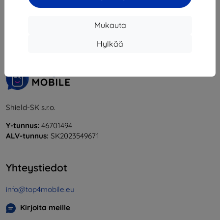
1
-
6
yhteensä
6
.
Mukauta
«
1
»
Hylkää
Shield-SK s.r.o.
Y-tunnus:
46701494
ALV-tunnus:
SK2023549671
Yhteystiedot
info@top4mobile.eu
Kirjoita meille