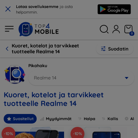
×
Lataa sovelluksemme
ja osta
helpommin.
0
Kuoret, kotelot ja tarvikkeet
Suodatin
tuotteelle Realme 14
Pikahaku
Realme 14
Kuoret, kotelot ja tarvikkeet
tuotteelle Realme 14
Suositellut
Myydyimmät
Halpa
Kallis
Ale
-10%
-10%