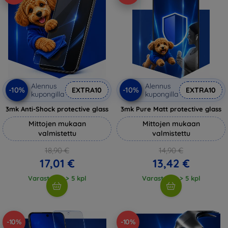
Alennus
Alennus
-10%
-10%
EXTRA10
EXTRA10
kupongilla
kupongilla
3mk Anti-Shock protective glass
3mk Pure Matt protective glass
Mittojen mukaan
Mittojen mukaan
valmistettu
valmistettu
18,90 €
14,90 €
17,01 €
13,42 €
Varastossa > 5 kpl
Varastossa > 5 kpl
-10%
-10%