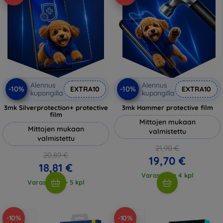
Alennus
Alennus
-10%
-10%
EXTRA10
EXTRA10
kupongilla
kupongilla
3mk Silverprotection+ protective
3mk Hammer protective film
film
Mittojen mukaan
Mittojen mukaan
valmistettu
valmistettu
21,90 €
20,89 €
19,70 €
18,81 €
Varastossa 4 kpl
Varastossa > 5 kpl
-10%
-10%