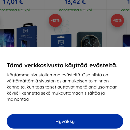
17,01 €
13,42 €
arastossa > 5 kpl
Varastossa > 5 kpl
Varas
-10%
-10%
Tämä verkkosivusto käyttää evästeitä.
Käytämme sivustollamme evästeitä. Osa niistä on
välttämättömiä sivuston asianmukaisen toiminnan
Alennus
Alennus
A
%
-10%
-10%
EXTRA10
EXTRA10
kannalta, kun taas toiset auttavat meitä analysoimaan
kupongilla
kupongilla
k
kävijäliikennettä sekä mukauttamaan sisältöä ja
k Silky Matt Pro
3mk Lens Protection Hybrid
3mk Flex
mainontaa.
tive film for Realme
glass for Realme 13+ 5G
glass f
13+ 5G
11,90 €
14,90 €
10,71 €
13,42 €
Hyväksy
Varastossa > 5 kpl
Varas
arastossa > 5 kpl