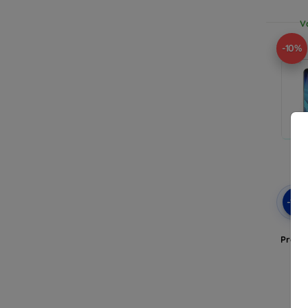
V
-10%
-10
3m
Protec
V