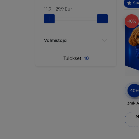
Suo
11.9
-
29.9
Eur
-10%
Valmistaja
Tulokset
10
-10
3mk A
M