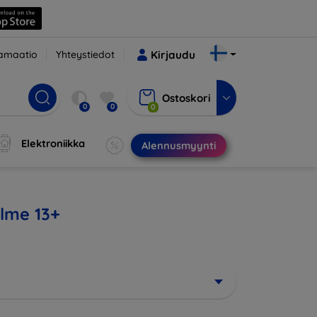
amaatio
Yhteystiedot
Kirjaudu
Ostoskori
0
0
0
Elektroniikka
Alennusmyynti
alme 13+