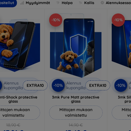
sitellut
Myydyimmät
Halpa
Kallis
Alennuksessa
-10%
-10%
Alennus
Alennus
A
%
-10%
-10%
EXTRA10
EXTRA10
kupongilla
kupongilla
k
nti-Shock protective
3mk Pure Matt protective
3mk Si
glass
glass
pro
ittojen mukaan
Mittojen mukaan
Mitt
valmistettu
valmistettu
v
18,90 €
14,90 €