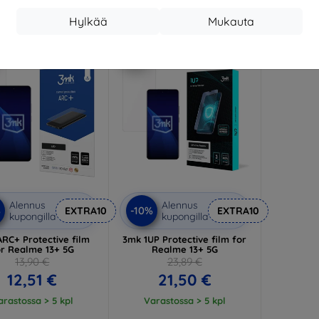
Hylkää
Mukauta
-10%
Alennus
Alennus
%
-10%
EXTRA10
EXTRA10
kupongilla
kupongilla
RC+ Protective film
3mk 1UP Protective film for
or Realme 13+ 5G
Realme 13+ 5G
13,90 €
23,89 €
12,51 €
21,50 €
arastossa > 5 kpl
Varastossa > 5 kpl