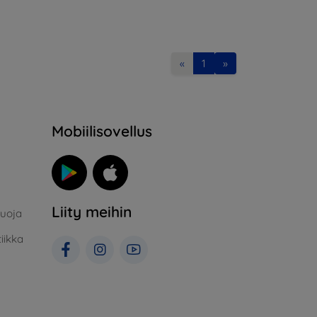
«
1
»
Mobiilisovellus
Liity meihin
suoja
iikka