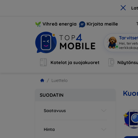
×
La
Vihreä energia
Kirjoita meille
Tarvits
Hei, terve
Kotelot ja suojakuoret
Näytönsu
Luettelo
Kuor
SUODATIN
Saatavuus
Hinta