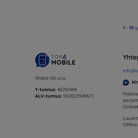
1
-
10
y
Yhte
info@t
Shield-SK s.r.o.
Ki
Y-tunnus:
46701494
Maanan
ALV-tunnus:
SK2023549671
perjant
Online
Lauanta
Offline