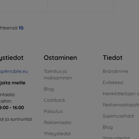
hteensä
10
.
ystiedot
Ostaminen
Tiedot
op4mobile.eu
Toimitus ja
Brändimme
maksaminen
Evästeesi
rjoita meille
Blog
Henkilötietojen 
taista
Cashback
aihin:
Reklamaatiopolit
8:00 - 16:00
Palautus
Sopimusehdot
i ja sunnuntai:
Reklamaatio
Blog
Yhteystiedot
Yhteystiedot