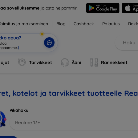
taa sovelluksemme
ja osta helpommin.
Toimitus ja maksaminen
Blog
Cashback
Palautus
Rekl
etko apua?
tuloa verkk
|
ojat
Tarvikkeet
Ääni
Rannekkeet
et, kotelot ja tarvikkeet tuotteelle Re
Pikahaku
Realme 13+