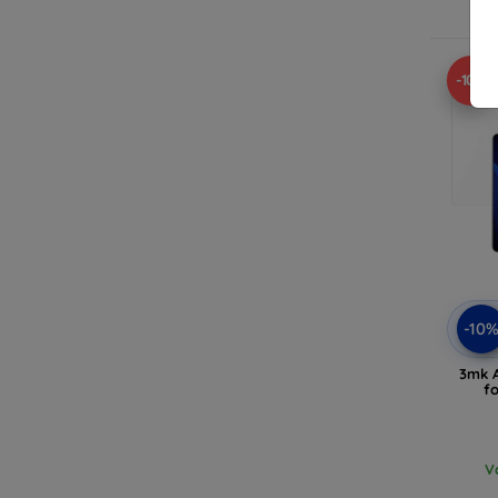
-10%
-10
3mk A
f
V