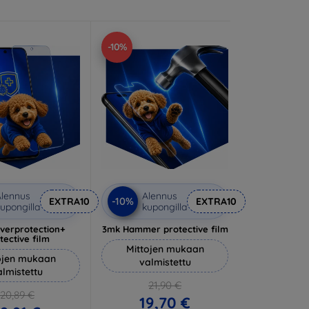
-10%
lennus
Alennus
-10%
EXTRA10
EXTRA10
upongilla
kupongilla
lverprotection+
3mk Hammer protective film
tective film
Mittojen mukaan
ojen mukaan
valmistettu
almistettu
21,90 €
20,89 €
19,70 €