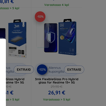
18,81 €
Varastossa 4 kpl
tossa > 5 kpl
-10%
lennus
Alennus
-10%
EXTRA10
EXTRA10
upongilla
kupongilla
ibleGlass Hybrid
3mk FlexibleGlass Pro Hybrid
or Realme 13+ 5G
glass for Realme 13+ 5G
12,90 €
29,90 €
11,61 €
26,91 €
tossa > 5 kpl
Varastossa > 5 kpl